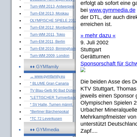
erfolgt ab sofort eine 
Turn-WM 2013, Antwerpen
bei
www.gymmedia.de
Turn-EM 2013, Moskau
der DTL, der auch dire
OLYMPISCHE SPIELE 2012
erreichen ist.
Turn-EM 2012, Montpellier (M)
Turn-WM 2011, Tokio
» mehr dazu «
Turn-EM 2011, Berlin
9. Juli 2002
Turn-EM 2010, Birmingham (M)
Stuttgart
Turn-WM 2009, London
Gerätturnen
Sponsorschaft für Sc
♦♦ GYMfamily
→ www.gymfamily.eu
Die beiden Asse des 
* BLUME Gran Canaria
KTV Stuttgart, Thomas
TV Blau-Gelb 90 Bad Düben
jeweils einen Sponsor
*LETTISCHER Turnverband
Olympischen Spielen 2
* SV Halle, Turnen männl.
Urbacher Mineralquelle
*Berliner Bärchenpokal
Mehrkampfmeister von 2
*TC 72 Leverkusen
unterstützt Deutschla
♦♦ GYMmedia
Zapf....