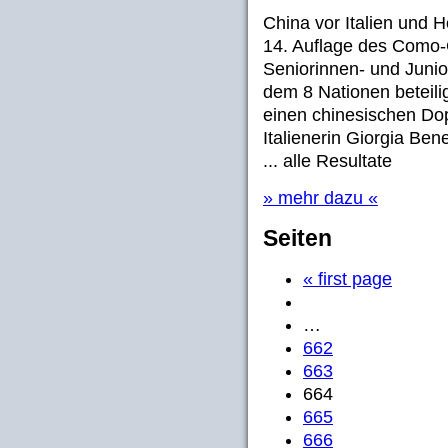
China vor Italien und H
14. Auflage des Como-
Seniorinnen- und Juni
dem 8 Nationen beteili
einen chinesischen Do
Italienerin Giorgia Ben
... alle Resultate
» mehr dazu «
Seiten
« first page
…
662
663
664
665
666