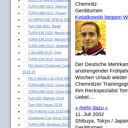
Chemnitz
TURN-WM 2021, Männer
Gerätturnen
TURN-WM 2021, Frauen
Kwiatkowski begann W
OLYMPISCHE SPIELE 2021
Turn-EM 2021, Basel
TURN-EM 2020, Mersin-Männer
TURN-EM 2020, Mersin-Frauen
TURN-WM 2019, Stuttgart
1.Jun.WM 2019, Györ
TURN-EM 2019, Szczecin
Der Deutsche Mehrkam
FIG-World Challenge Cups
anstrengender Frühjah
2018-20
Wochen Urlaub wieder 
FIG A-World Cup 2019 (MK)
Chemnitzer Trainingsg
TURN-WM 2018, Doha-Männer
ihm Reckspezialist Tom
TURN-WM 2018, Doha-Frauen
Uebel....
Turn-EM, Männer 2018
Turn-EM Frauen 2018
» mehr dazu «
FIG-A-World Cup 2018 (MK)
11. Juli 2002
Challenge Cup-Serie 2018
Shibuya, Tokyo / Japa
TURN-WM, Montreal 2017
Gerätturnen