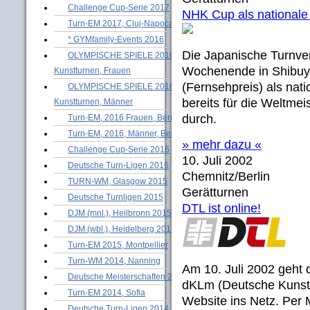
Challenge Cup-Serie 2017
NHK Cup als nationale 
Turn-EM 2017, Cluj-Napoca
* GYMfamily-Events 2016
Die Japanische Turnver
OLYMPISCHE SPIELE 2016 -
Wochenende in Shibuya
Kunstturnen, Frauen
(Fernsehpreis) als nati
OLYMPISCHE SPIELE 2016 -
bereits für die Weltme
Kunstturnen, Männer
durch.
Turn-EM, 2016 Frauen, Bern
Turn-EM, 2016, Männer, Bern
» mehr dazu «
Challenge Cup-Serie 2016
10. Juli 2002
Deutsche Turn-Ligen 2016
Chemnitz/Berlin
TURN-WM, Glasgow 2015
Gerätturnen
Deutsche Turnligen 2015
DTL ist online!
DJM (mnl.), Heilbronn 2015
DJM (wbl.), Heidelberg 2015
Turn-EM 2015, Montpellier
Turn-WM 2014, Nanning
Am 10. Juli 2002 geh
Deutsche Meisterschaften 2014
dKLm (Deutsche Kunsttu
Turn-EM 2014, Sofia
Website ins Netz. Per
Deutsche Turn-Ligen 2014