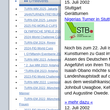
♦♦ GYMevents
15. Juli 2002
Stuttgart
TURN-WM 2025, Jakarta
Gerätturnen
JAHNTURNEN FREYBURG
Nigerias Turner in Stutt
TURN-EM 2025, Leipzig
2025 FIG WORLD CUPS
OLYMPISCHE SPIELE 2024
2024-World Challenge Cups
TURN-EM 2024, Rimini
Noch bis zum 22. Juli i
2024-FIG World Cups
Kunstturnen zu Gast im
I. GYMfamily Eventserie 2024
Assen des Deutschen M
TURN-WM 2023, Antwerpen
Angeführt von ihren Tr
* 2. Jun.WM 2023, Antalya
Isaiah Obano möchte s
*TURN-EM 2023, Antalya
Landeshauptstadt auf d
2023-FIG World Challenge Cups
aus dem westafrikanisc
TURN-WM 2022, Liverpool
Johnbull Uwagboe, Ke
TURN-EM 2022, München-
und Augustine Owede.
Männer
TURN-EM 2022, München-
» mehr dazu «
Frauen
12. Juli 2002
2022-FIG World Challenge Cups