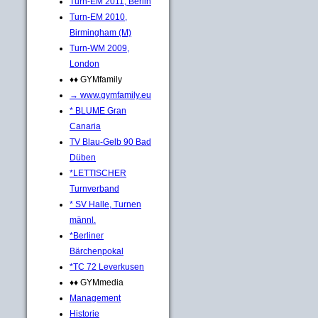
Turn-EM 2011, Berlin
Turn-EM 2010,
Birmingham (M)
Turn-WM 2009,
London
♦♦ GYMfamily
→ www.gymfamily.eu
* BLUME Gran
Canaria
TV Blau-Gelb 90 Bad
Düben
*LETTISCHER
Turnverband
* SV Halle, Turnen
männl.
*Berliner
Bärchenpokal
*TC 72 Leverkusen
♦♦ GYMmedia
Management
Historie