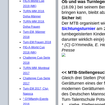
Ob und was Turnleg
FIG A-World Cup
2019 (MK)
(18.09.) bei seinem Be
TURN-WM 2018,
bringen kann, bleibt a
Doha-Männer
Sicher ist:
TURN-WM 2018,
Der MTB organisiert w
Doha-Frauen
Sichtungsturnier
am 2
Turn-EM, Männer
turnbegeisterten Kinder
2018
darunter wirklich ein(
Turn-EM Frauen 2018
* (C) GYmmedia, E. He
FIG-A-World Cup
Presse
2018 (MK)
Challenge Cup-Serie
2018
TURN-WM, Montreal
<< MTB-Stellengesuch
2017
Gleich drei Stellen (Po
Challenge Cup-Serie
Gerätturnen eines der
2017
modernen Gerätturnen 
Turn-EM 2017, Cluj-
des Deutschen Mannsc
Napoca
Turn-Talentschule Pot
* GYMfamily-Events
* ... siehe Stellenang
2016