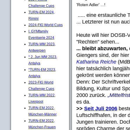
'Roten Adler' ...!
Challenge Cups
TURN-EM 2024,
..... eine erstaunliche 
Rimini
... Letzterer ist nun a
2024-FIG World Cups
I. GYMfamily
Heute will hier DOSB-
Eventserie 2024
"Rechten" sehen...
TURN-WM 2023,
... bleibt abzuwarten,
Antwerpen
Giengers sind, der hie
* 2. Jun.WM 2023,
Katharina Reiche
(MdB) 
Antalya
hier tatsächlich langj
*TURN-EM 2023,
gekrönt werden können
Antalya
Denn: Der Schriftverke
2023-FIG World
Bildung, Kultur und Spo
Challenge Cups
2000 zurück.
„Mittelfris
TURN-WM 2022,
es da.
Liverpool
>>
Seit Juli 2006
beste
TURN-EM 2022,
Luftschiffhafen, in de
München-Männer
TURN-EM 2022,
Jungen trainieren. Doc
München-Frauen
spröden Charme der sec