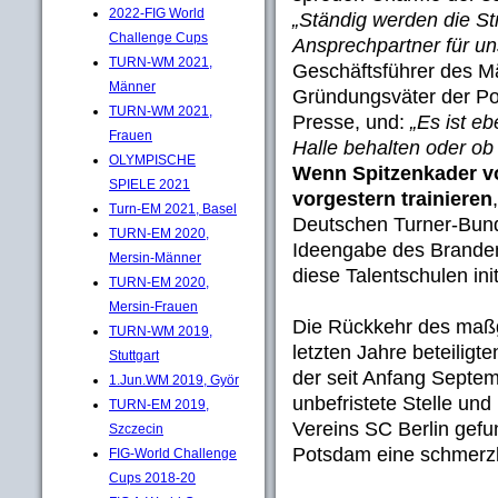
2022-FIG World
„Ständig werden die St
Challenge Cups
Ansprechpartner für un
TURN-WM 2021,
Geschäftsführer des M
Männer
Gründungsväter der Po
TURN-WM 2021,
Presse, und:
„Es ist eb
Frauen
Halle behalten oder ob
OLYMPISCHE
Wenn Spitzenkader v
SPIELE 2021
vorgestern trainieren
Turn-EM 2021, Basel
Deutschen Turner-Bunde
TURN-EM 2020,
Ideengabe des Brande
Mersin-Männer
diese Talentschulen init
TURN-EM 2020,
Mersin-Frauen
Die Rückkehr des maß
TURN-WM 2019,
letzten Jahre beteilig
Stuttgart
der seit Anfang Septem
1.Jun.WM 2019, Györ
unbefristete Stelle und
TURN-EM 2019,
Vereins SC Berlin gefun
Szczecin
Potsdam eine schmerzl
FIG-World Challenge
Cups 2018-20