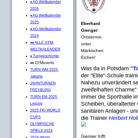
♦ AG Weltkalender
2026
♦ AG Weltkalender
2025
Eberhard
♦ AG-Weltkalender
Gienger
:
2024
Ortstermin
♦♦ ALLE GYM-
unter
WELTKALENDER
Märkischen
♦ Turngeschichte
Eichen!
♦♦ GYMevents
Was da in Potsdam
"T
TURN-WM 2025,
der "Elite"-Schule train
Jakarta
Nahezu unverändert sei
JAHNTURNEN
zweifelhaften Charme" 
FREYBURG
immer die Sporthalle i
TURN-EM 2025,
Scheiben, überalterter
Leipzig
sanitären Anlagen - un
2025 FIG WORLD
die Trainer
Herbert Hol
CUPS
OLYMPISCHE
SPIELE 2024
Gienger trifft
2024-World