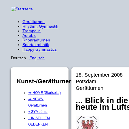
Gerätturnen
Rhythm. Gymnastik
Trampolin
Aerobic
Rhönradturnen
Sportakrobatik
Happy Gymnastics
Deutsch
Englisch
18. September 2008
Kunst-/Gerätturnen
Potsdam
Gerätturnen
♦♦ HOME (Startseite)
... Blick in d
♦♦ NEWS,
heute im Luft
Gerätturnen
♦ GYMbörse
+ IN STILLEM
GEDENKEN ...