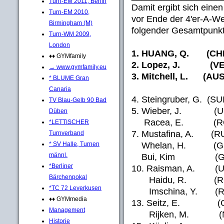
Turn-EM 2011, Berlin
Damit ergibt sich eine
Turn-EM 2010,
vor Ende der 4'er-A-We
Birmingham (M)
folgender Gesamtpunkt
Turn-WM 2009,
London
1. HUANG, Q. (CHN)
♦♦ GYMfamily
2. Lopez, J. (VEN)
→ www.gymfamily.eu
3. Mitchell, L. (AUS
* BLUME Gran
Canaria
4. Steingruber, G. (SU
TV Blau-Gelb 90 Bad
5. Wieber, J. (USA
Düben
Racea, E. (ROU) 
*LETTISCHER
7. Mustafina, A. (RU
Turnverband
Whelan, H. (GBR)
* SV Halle, Turnen
männl.
Bui, Kim (GER) 
*Berliner
10. Raisman, A. (US
Bärchenpokal
Haidu, R. (ROU) 
*TC 72 Leverkusen
Imschina, Y. (RUS
♦♦ GYMmedia
13. Seitz, E. (GER
Management
Rijken, M. (NED)
Historie