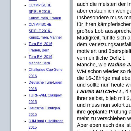
auch die meisten der In
OLYMPISCHE
aber erstaunlich wenige
SPIELE 2016 -
Insbesondere muss ma
Kunstturnen, Frauen
für ihren kämpferische
OLYMPISCHE
großes Lob ausspreche
SPIELE 2016 -
Müdigkeit, fühlte sich
Kunstturnen, Männer
dem Verletzungsausfal
Turn-EM, 2016
motiviert und überspie
Frauen, Bern
Turn-EM, 2016,
vermeintliche Defizit.
Männer, Bern
Manche, wie
Nadine J
Challenge Cup-Serie
WM schon wieder so rich
2016
die 16-Jährige mal ebe
Deutsche Turn-Ligen
und sollte nun heute wi
2016
Lauren MITCHELL,
di
TURN-WM, Glasgow
ihrer selbst, blieb mi
2015
und muss nun sofort zur
Deutsche Turnligen
ihre geplante Prüfung a
2015
mehr zu verschieben wa
DJM (mnl.), Heilbronn
Aber eben auch das ist
2015