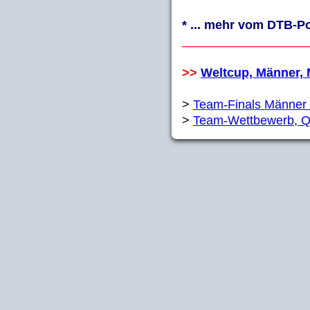
* ... mehr vom DTB-Po
__________________
>>
Weltcup, Männer,
>
Team-Finals Männer
>
Team-Wettbewerb, Qu