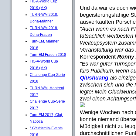
FIG A-World Cup
Und da war es doch wi
2019 (MK)
begeisterungsfähige Stu
TURN-WM 2018,
ausverkauften Porsche
Doha-Männer
"Auch wenn es nach FIG
TURN-WM 2018,
Doha-Frauen
tatsächlich weltbeste
Turn-EM, Männer
Weltcupsystem zusamm
2018
Veranstaltung war das 
Turn-EM Frauen 2018
Korrespondent
Ronny
FIG-A-World Cup
"Es war guter Turnspor
2018 (MK)
fürs Publikum, wenn a
Challenge Cup-Serie
Qiushuang
als einzig
2018
zwischen sich und die 
TURN-WM, Montreal
legte! Mein Glückwuns
2017
zwei einen Achtungserfo
Challenge Cup-Serie
2017
Wenige Wochen nach 
Turn-EM 2017, Cluj-
konnte niemand überse
Napoca
Müdigkeit nicht zu le
* GYMfamily-Events
durchschnittlichen Pun
2016