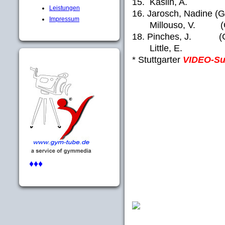
15. Käslin, A. (SU
Leistungen
16. Jarosch, Nadine (
Impressum
Millouso, V. (GRE
18. Pinches, J. (GB
Little, E. (AUS
* Stuttgarter
VIDEO-S
♦♦♦