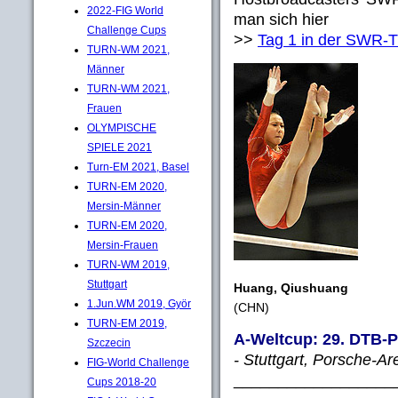
2022-FIG World
man sich hier
Challenge Cups
>>
Tag 1 in der SWR-
TURN-WM 2021,
Männer
TURN-WM 2021,
Frauen
OLYMPISCHE
SPIELE 2021
Turn-EM 2021, Basel
TURN-EM 2020,
Mersin-Männer
TURN-EM 2020,
Mersin-Frauen
TURN-WM 2019,
Stuttgart
Huang, Qiushuang
1.Jun.WM 2019, Györ
(CHN)
TURN-EM 2019,
A-Weltcup: 29. DTB-P
Szczecin
- Stuttgart, Porsche-A
FIG-World Challenge
__________________
Cups 2018-20