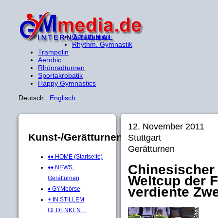
Gerätturnen
Rhythm. Gymnastik
Trampolin
Aerobic
Rhönradturnen
Sportakrobatik
Happy Gymnastics
Deutsch
Englisch
12. November 2011
Kunst-/Gerätturnen
Stuttgart
Gerätturnen
♦♦ HOME (Startseite)
Chinesischer
♦♦ NEWS,
Weltcup der F
Gerätturnen
verdiente Zwe
♦ GYMbörse
+ IN STILLEM
GEDENKEN ...