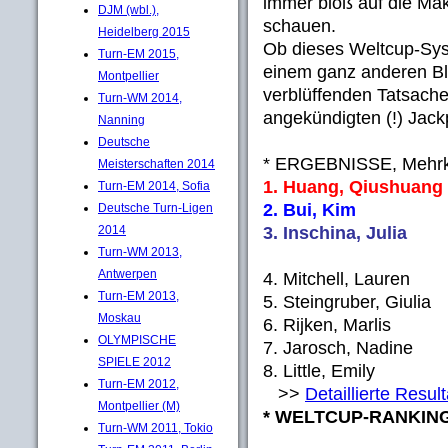
immer bloß auf die Make
DJM (wbl.),
schauen.
Heidelberg 2015
Ob dieses Weltcup-Syste
Turn-EM 2015,
einem ganz anderen Bla
Montpellier
verblüffenden Tatsache
Turn-WM 2014,
angekündigten (!) Jackp
Nanning
Deutsche
* ERGEBNISSE, Mehrk
Meisterschaften 2014
1. Huang, Qiushuang 
Turn-EM 2014, Sofia
2. Bui, Kim (GE
Deutsche Turn-Ligen
3. Inschina, Julia 
2014
Turn-WM 2013,
Antwerpen
4. Mitchell, Lauren 
Turn-EM 2013,
5. Steingruber, Giulia
Moskau
6. Rijken, Marlis 
OLYMPISCHE
7. Jarosch, Nadine 
SPIELE 2012
8. Little, Emily 
Turn-EM 2012,
>>
Detaillierte Resul
Montpellier (M)
* WELTCUP-RANKIN
Turn-WM 2011, Tokio
__________________