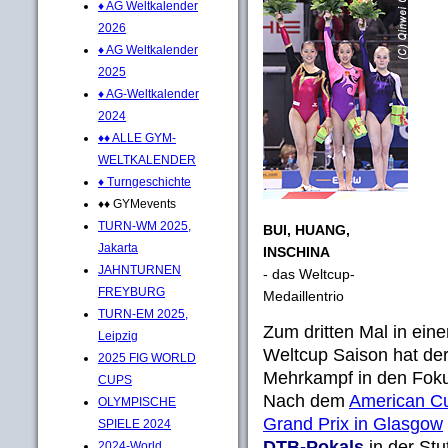
♦ AG Weltkalender
2026
♦ AG Weltkalender
2025
♦ AG-Weltkalender
2024
♦♦ ALLE GYM-
WELTKALENDER
♦ Turngeschichte
♦♦ GYMevents
TURN-WM 2025,
BUI, HUANG,
Jakarta
INSCHINA
JAHNTURNEN
- das Weltcup-
FREYBURG
Medaillentrio
TURN-EM 2025,
Zum dritten Mal in eine
Leipzig
Weltcup Saison hat der
2025 FIG WORLD
Mehrkampf in den Fokus
CUPS
Nach dem
American Cu
OLYMPISCHE
Grand Prix in Glasgow
SPIELE 2024
DTB-Pokals
in der Stu
2024-World