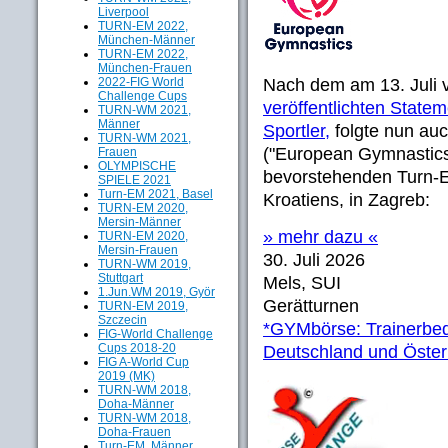
Liverpool
TURN-EM 2022,
München-Männer
TURN-EM 2022,
München-Frauen
2022-FIG World
Nach dem am 13. Juli
Challenge Cups
veröffentlichten Statem
TURN-WM 2021,
Männer
Sportler,
folgte nun au
TURN-WM 2021,
("European Gymnastic
Frauen
OLYMPISCHE
bevorstehenden Turn-E
SPIELE 2021
Turn-EM 2021, Basel
Kroatiens, in Zagreb:
TURN-EM 2020,
Mersin-Männer
» mehr dazu «
TURN-EM 2020,
Mersin-Frauen
30. Juli 2026
TURN-WM 2019,
Stuttgart
Mels, SUI
1.Jun.WM 2019, Györ
Gerätturnen
TURN-EM 2019,
Szczecin
*GYMbörse: Trainerbed
FIG-World Challenge
Cups 2018-20
Deutschland und Öster
FIG A-World Cup
2019 (MK)
TURN-WM 2018,
Doha-Männer
TURN-WM 2018,
Doha-Frauen
Turn-EM, Männer