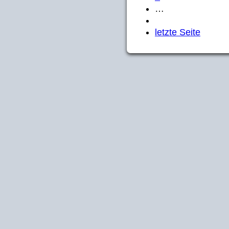
…
letzte Seite