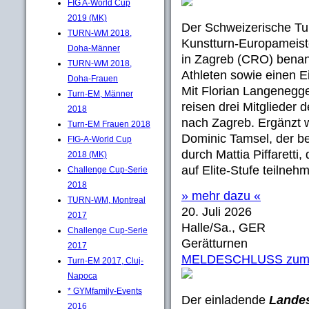
FIG A-World Cup
2019 (MK)
Der Schweizerische Tu
TURN-WM 2018,
Kunstturn-Europameis
Doha-Männer
in Zagreb (CRO) benan
TURN-WM 2018,
Athleten sowie einen Ei
Doha-Frauen
Mit Florian Langenegge
Turn-EM, Männer
reisen drei Mitglieder
2018
nach Zagreb. Ergänzt 
Turn-EM Frauen 2018
Dominic Tamsel, der be
FIG-A-World Cup
durch Mattia Piffaretti
2018 (MK)
auf Elite-Stufe teilneh
Challenge Cup-Serie
2018
» mehr dazu «
TURN-WM, Montreal
20. Juli 2026
2017
Halle/Sa., GER
Challenge Cup-Serie
Gerätturnen
2017
MELDESCHLUSS zum 10
Turn-EM 2017, Cluj-
Napoca
* GYMfamily-Events
Der einladende
Landes
2016