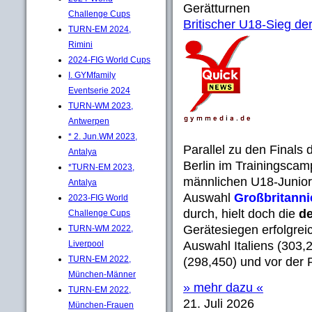
Gerätturnen
Challenge Cups
Britischer U18-Sieg der
TURN-EM 2024,
Rimini
2024-FIG World Cups
I. GYMfamily
Eventserie 2024
TURN-WM 2023,
Antwerpen
* 2. Jun.WM 2023,
Parallel zu den Finals 
Antalya
Berlin im Trainingsca
*TURN-EM 2023,
männlichen U18-Juniore
Antalya
Auswahl
Großbritann
2023-FIG World
durch, hielt doch die
d
Challenge Cups
Gerätesiegen erfolgrei
TURN-WM 2022,
Liverpool
Auswahl Italiens (303,
TURN-EM 2022,
(298,450) und vor der 
München-Männer
» mehr dazu «
TURN-EM 2022,
21. Juli 2026
München-Frauen