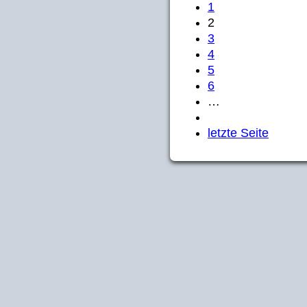
1
2
3
4
5
6
…
letzte Seite