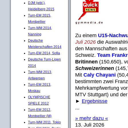
DJM (wbl.),
Heidelberg 2015
Turn-EM 2015,
Montpellier
Turn-WM 2014,
Nanning
Zu einem
U15-Nachwu
Deutsche
Juli 2026
die Auswahlri
Meisterschaften 2014
den Mannschaften aus 
Turn-EM 2014, Sofia
Schweiz.
Team Frankr
Deutsche Turn-Ligen
Britinnen
(150,650), v
2014
Schweizerinnen
(145,
Turn-WM 2013,
Mit
Caly Chayani
(50,
Antwerpen
bestimmten zwei Franz
Turn-EM 2013,
Mehrkampfwertung vor
Moskau
MTV Stuttgart) und der
OLYMPISCHE
►
Ergebnisse
SPIELE 2012
...
Turn-EM 2012,
Montpellier (M)
» mehr dazu «
Turn-WM 2011, Tokio
13. Juli 2026