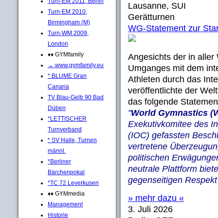
Turn-EM 2011, Berlin
Lausanne, SUI
Turn-EM 2010,
Gerätturnen
Birmingham (M)
WG-Statement zur Start
Turn-WM 2009,
London
♦♦ GYMfamily
Angesichts der in aller
→ www.gymfamily.eu
Umganges mit dem inter
* BLUME Gran
Athleten durch das Int
Canaria
veröffentlichte der We
TV Blau-Gelb 90 Bad
das folgende Statemen
Düben
"
World Gymnastics 
*LETTISCHER
Exekutivkomitee des I
Turnverband
(IOC) gefassten Beschl
* SV Halle, Turnen
vertretene Überzeugun
männl.
politischen Erwägungen
*Berliner
neutrale Plattform biete
Bärchenpokal
gegenseitigen Respekt 
*TC 72 Leverkusen
♦♦ GYMmedia
» mehr dazu «
Management
3. Juli 2026
Historie