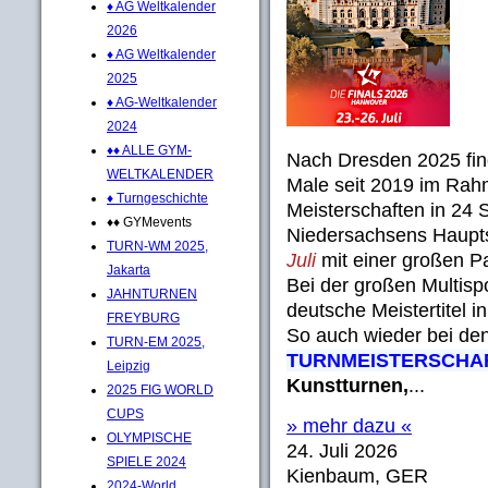
♦ AG Weltkalender
2026
♦ AG Weltkalender
2025
♦ AG-Weltkalender
2024
♦♦ ALLE GYM-
Nach Dresden 2025 fi
WELTKALENDER
Male seit 2019 im Ra
♦ Turngeschichte
Meisterschaften in 24 S
♦♦ GYMevents
Niedersachsens Haupt
TURN-WM 2025,
Juli
mit einer großen P
Jakarta
Bei der großen Multisp
JAHNTURNEN
deutsche Meistertitel i
FREYBURG
So auch wieder bei de
TURN-EM 2025,
TURNMEISTERSCHA
Leipzig
Kunstturnen,
...
2025 FIG WORLD
CUPS
» mehr dazu «
OLYMPISCHE
24. Juli 2026
SPIELE 2024
Kienbaum, GER
2024-World