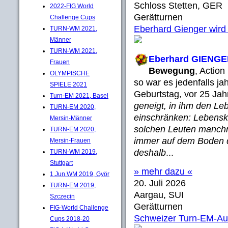
Schloss Stetten, GER
2022-FIG World
Gerätturnen
Challenge Cups
Eberhard Gienger wird 
TURN-WM 2021,
Männer
TURN-WM 2021,
Eberhard GIENG
Frauen
Bewegung
, Actio
OLYMPISCHE
so war es jedenfalls j
SPIELE 2021
Geburtstag, vor 25 Jah
Turn-EM 2021, Basel
geneigt, in ihm den Le
TURN-EM 2020,
einschränken: Lebenskü
Mersin-Männer
solchen Leuten manchm
TURN-EM 2020,
immer auf dem Boden de
Mersin-Frauen
deshalb
...
TURN-WM 2019,
Stuttgart
» mehr dazu «
1.Jun.WM 2019, Györ
20. Juli 2026
TURN-EM 2019,
Aargau, SUI
Szczecin
Gerätturnen
FIG-World Challenge
Schweizer Turn-EM-Au
Cups 2018-20