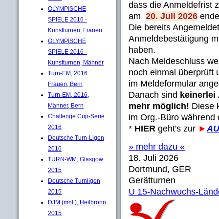
dass die Anmeldefrist 
OLYMPISCHE
am
20. Juli 2026
ende
SPIELE 2016 -
Die bereits Angemeldet
Kunstturnen, Frauen
Anmeldebestätigung mi
OLYMPISCHE
haben.
SPIELE 2016 -
Nach Meldeschluss we
Kunstturnen, Männer
noch einmal überprüft
Turn-EM, 2016
im Meldeformular ange
Frauen, Bern
Danach sind
keinerle
Turn-EM, 2016,
mehr möglich!
Diese k
Männer, Bern
im Org.-Büro während
Challenge Cup-Serie
2016
*
HIER
geht's zur
►
AU
Deutsche Turn-Ligen
» mehr dazu «
2016
18. Juli 2026
TURN-WM, Glasgow
Dortmund, GER
2015
Gerätturnen
Deutsche Turnligen
U 15-Nachwuchs-Lände
2015
DJM (mnl.), Heilbronn
2015