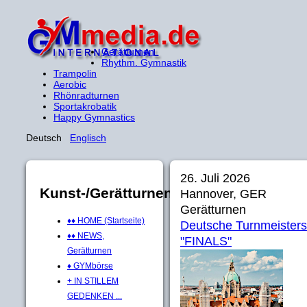
Gerätturnen
Rhythm. Gymnastik
Trampolin
Aerobic
Rhönradturnen
Sportakrobatik
Happy Gymnastics
Deutsch
Englisch
26. Juli 2026
Kunst-/Gerätturnen
Hannover, GER
Gerätturnen
♦♦ HOME (Startseite)
Deutsche Turnmeisters
♦♦ NEWS,
"FINALS"
Gerätturnen
♦ GYMbörse
+ IN STILLEM
GEDENKEN ...