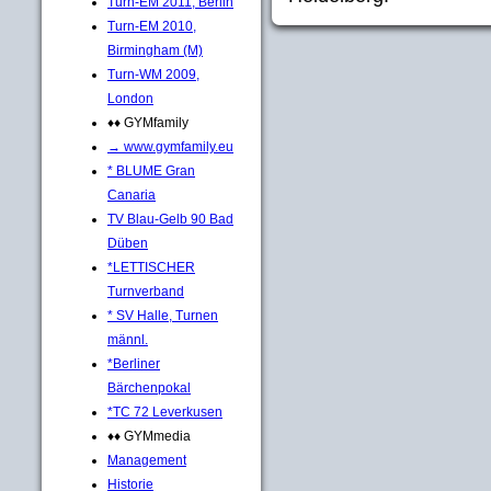
Turn-EM 2011, Berlin
Turn-EM 2010,
Birmingham (M)
Turn-WM 2009,
London
♦♦ GYMfamily
→ www.gymfamily.eu
* BLUME Gran
Canaria
TV Blau-Gelb 90 Bad
Düben
*LETTISCHER
Turnverband
* SV Halle, Turnen
männl.
*Berliner
Bärchenpokal
*TC 72 Leverkusen
♦♦ GYMmedia
Management
Historie