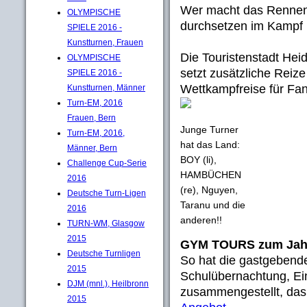
Wer macht das Rennen
OLYMPISCHE
durchsetzen im Kampf 
SPIELE 2016 -
Kunstturnen, Frauen
Die Touristenstadt Hei
OLYMPISCHE
setzt zusätzliche Reiz
SPIELE 2016 -
Wettkampfreise für Fan
Kunstturnen, Männer
Turn-EM, 2016
Frauen, Bern
Junge Turner
Turn-EM, 2016,
hat das Land:
Männer, Bern
BOY (li),
Challenge Cup-Serie
HAMBÜCHEN
2016
(re), Nguyen,
Deutsche Turn-Ligen
Taranu und die
2016
anderen!!
TURN-WM, Glasgow
2015
GYM TOURS zum Jahre
Deutsche Turnligen
So hat die gastgebend
2015
Schulübernachtung, Ein
DJM (mnl.), Heilbronn
zusammengestellt, das 
2015