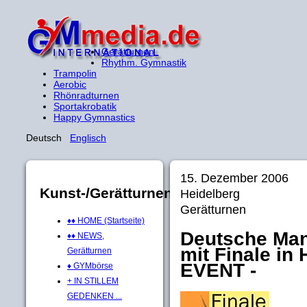
Gerätturnen
Rhythm. Gymnastik
Trampolin
Aerobic
Rhönradturnen
Sportakrobatik
Happy Gymnastics
Deutsch
Englisch
15. Dezember 2006
Kunst-/Gerätturnen
Heidelberg
Gerätturnen
♦♦ HOME (Startseite)
Deutsche Man
♦♦ NEWS,
mit Finale in
Gerätturnen
EVENT -
♦ GYMbörse
+ IN STILLEM
GEDENKEN ...