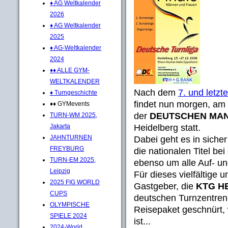
♦ AG Weltkalender
2026
♦ AG Weltkalender
2025
♦ AG-Weltkalender
2024
♦♦ ALLE GYM-
WELTKALENDER
Nach dem
7. und letz
♦ Turngeschichte
findet nun morgen, am 
♦♦ GYMevents
der
DEUTSCHEN MAN
TURN-WM 2025,
Heidelberg statt.
Jakarta
JAHNTURNEN
Dabei geht es in sich
FREYBURG
die nationalen Titel be
TURN-EM 2025,
ebenso um alle Auf- un
Leipzig
Für dieses vielfältige 
2025 FIG WORLD
Gastgeber, die
KTG H
CUPS
deutschen Turnzentren 
OLYMPISCHE
Reisepaket geschnürt,
SPIELE 2024
ist...
2024-World