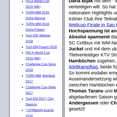
Daria Bijak
mit dem
"
FIG A-World Cup
verteidigen will. So hat
2019 (MK)
nationalen Highlights 
TURN-WM 2018,
Kölner Club ihre Teilna
Doha-Männer
Weltcup-Finale in Sao 
TURN-WM 2018,
Doha-Frauen
Hochspannung ist ang
Turn-EM, Männer
Absolut spannend
dür
2018
SC Cottbus mit WM-Ne
Turn-EM Frauen 2018
Juckel
und mit dem uk
FIG-A-World Cup
Titelverteidiger KTV S
2018 (MK)
Hambüchen
zugehen, 
Challenge Cup-Serie
Wettkampftag
, beide f
2018
So kommt esdabei erne
TURN-WM, Montreal
Auseinandersetzung w
2017
zwischen Hambüchen u
Challenge Cup-Serie
Thomas Taranu
und
M
2017
abgelaufenen Saison g
Turn-EM 2017, Cluj-
Andergassen
oder
Ch
Napoca
gesetzt!
* GYMfamily-Events
2016