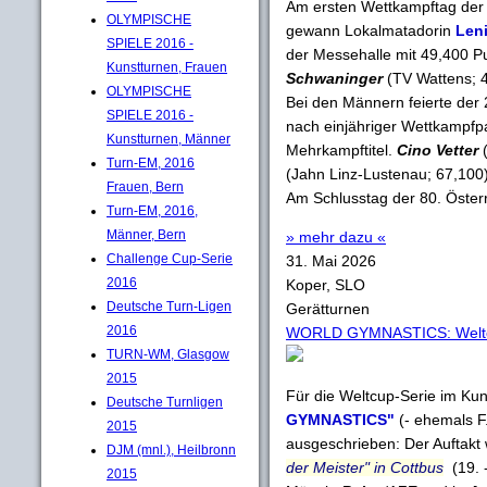
Am ersten Wettkampftag der 
OLYMPISCHE
gewann Lokalmatadorin
Len
SPIELE 2016 -
der Messehalle mit 49,400 P
Kunstturnen, Frauen
Schwaninger
(TV Wattens; 
OLYMPISCHE
Bei den Männern feierte der 
SPIELE 2016 -
nach einjähriger Wettkampfpa
Kunstturnen, Männer
Mehrkampftitel.
Cino Vetter
Turn-EM, 2016
(Jahn Linz-Lustenau; 67,100)
Frauen, Bern
Am Schlusstag der 80. Österr
Turn-EM, 2016,
Männer, Bern
» mehr dazu «
Challenge Cup-Serie
31. Mai 2026
2016
Koper, SLO
Deutsche Turn-Ligen
Gerätturnen
2016
WORLD GYMNASTICS: Weltcu
TURN-WM, Glasgow
2015
Für die Weltcup-Serie im Ku
Deutsche Turnligen
GYMNASTICS"
(- ehemals F.
2015
ausgeschrieben: Der Auftakt
DJM (mnl.), Heilbronn
der Meister" in Cottbus
(19. -
2015