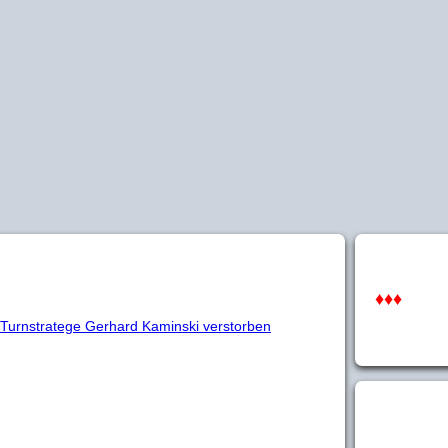
♦♦♦
r Turnstratege Gerhard Kaminski verstorben