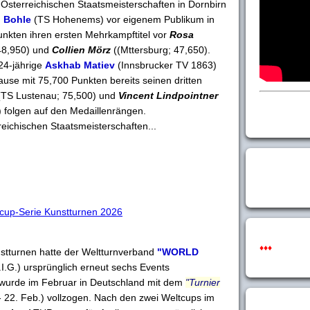
Österreichischen Staatsmeisterschaften in Dornbirn
i Bohle
(TS Hohenems) vor eigenem Publikum in
unkten ihren ersten Mehrkampftitel vor
Rosa
48,950) und
Collien Mörz
((Mttersburg; 47,650).
24-jährige
Askhab Matiev
(Innsbrucker TV 1863)
use mit 75,700 Punkten bereits seinen dritten
(TS Lustenau; 75,500) und
Vincent Lindpointner
 folgen auf den Medaillenrängen.
eichischen Staatsmeisterschaften...
p-Serie Kunstturnen 2026
♦♦♦
nstturnen hatte der Weltturnverband
"WORLD
I.G.) ursprünglich erneut sechs Events
 wurde im Februar in Deutschland mit dem
"Turnier
 22. Feb.) vollzogen. Nach den zwei Weltcups im