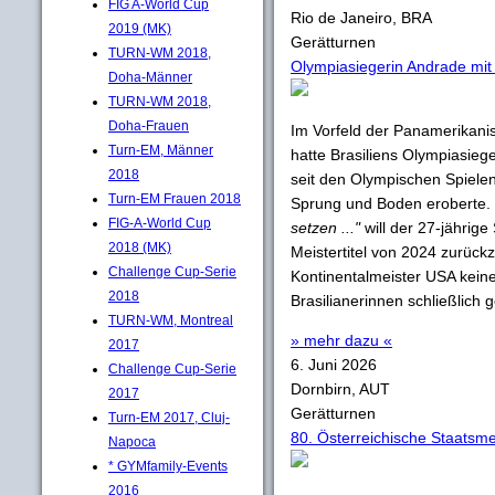
FIG A-World Cup
Rio de Janeiro, BRA
2019 (MK)
Gerätturnen
TURN-WM 2018,
Olympiasiegerin Andrade mit
Doha-Männer
TURN-WM 2018,
Doha-Frauen
Im Vorfeld der Panamerikanis
Turn-EM, Männer
hatte Brasiliens Olympiasieg
2018
seit den Olympischen Spielen
Turn-EM Frauen 2018
Sprung und Boden eroberte.
FIG-A-World Cup
setzen ..."
will der 27-jährig
2018 (MK)
Meistertitel von 2024 zurüc
Challenge Cup-Serie
Kontinentalmeister USA keine
2018
Brasilianerinnen schließlich
TURN-WM, Montreal
» mehr dazu «
2017
6. Juni 2026
Challenge Cup-Serie
Dornbirn, AUT
2017
Gerätturnen
Turn-EM 2017, Cluj-
80. Österreichische Staatsm
Napoca
* GYMfamily-Events
2016