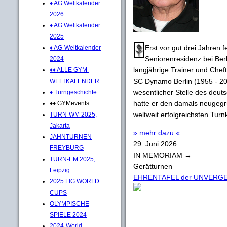
♦ AG Weltkalender
2026
♦ AG Weltkalender
2025
Erst vor gut drei Jahren f
♦ AG-Weltkalender
Seniorenresidenz bei Berl
2024
langjährige Trainer und Chef
♦♦ ALLE GYM-
SC Dynamo Berlin (1955 - 201
WELTKALENDER
wesentlicher Stelle des deut
♦ Turngeschichte
hatte er den damals neugeg
♦♦ GYMevents
weltweit erfolgreichsten Turnk
TURN-WM 2025,
Jakarta
» mehr dazu «
JAHNTURNEN
29. Juni 2026
FREYBURG
IN MEMORIAM →
TURN-EM 2025,
Gerätturnen
Leipzig
EHRENTAFEL der UNVERG
2025 FIG WORLD
CUPS
OLYMPISCHE
SPIELE 2024
2024-World