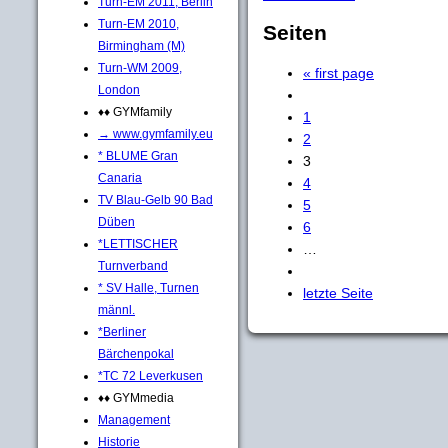
Turn-EM 2011, Berlin
Turn-EM 2010,
Seiten
Birmingham (M)
Turn-WM 2009,
« first page
London
♦♦ GYMfamily
1
→ www.gymfamily.eu
2
* BLUME Gran
3
Canaria
4
TV Blau-Gelb 90 Bad
5
Düben
6
*LETTISCHER
…
Turnverband
* SV Halle, Turnen
letzte Seite
männl.
*Berliner
Bärchenpokal
*TC 72 Leverkusen
♦♦ GYMmedia
Management
Historie