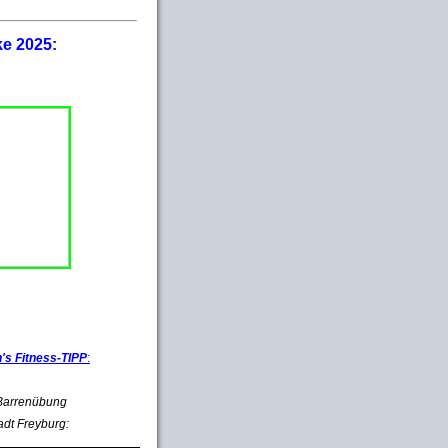
ke 2025:
s Fitness-TIPP
:
e Barrenübung
adt Freyburg: