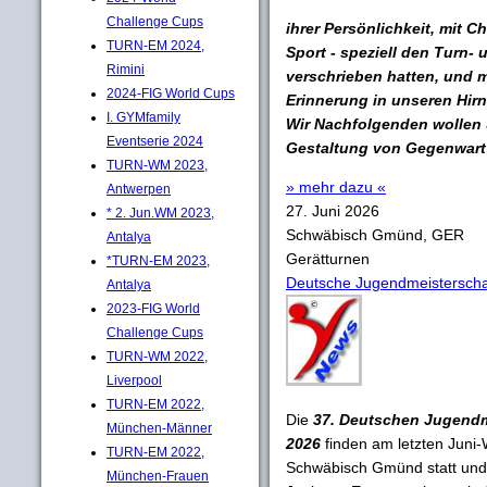
Challenge Cups
ihrer Persönlichkeit, mit C
TURN-EM 2024,
Sport - speziell den Turn-
Rimini
verschrieben hatten, und 
2024-FIG World Cups
Erinnerung in unseren Hir
I. GYMfamily
Wir Nachfolgenden wollen u
Eventserie 2024
Gestaltung von Gegenwart 
TURN-WM 2023,
» mehr dazu «
Antwerpen
27. Juni 2026
* 2. Jun.WM 2023,
Schwäbisch Gmünd, GER
Antalya
Gerätturnen
*TURN-EM 2023,
Deutsche Jugendmeisterscha
Antalya
2023-FIG World
Challenge Cups
TURN-WM 2022,
Liverpool
TURN-EM 2022,
Die
37. Deutschen Jugendm
München-Männer
2026
finden am letzten Juni-
TURN-EM 2022,
Schwäbisch Gmünd statt und ge
München-Frauen