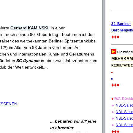
34. Berliner
eierte
Gerhard KAMINSKI
,
in einer
Bärchenpoka
in, noch seinen 90. Geburtstag - heute nun ist der
♦♦♦
trainer des weltbekannten Berliner Spitzenturnklubs
2!) im Alter von 93 Jahren verstorben. An
►
Die wicht
schen und internationalen Kunst- und Gerätturnens
MEHRKAM
ründeten
SC Dynamo
in über zwei Jahrzehnten zum
RESULTATE 2
lub der Welt entwickelt,...
♦♦♦
♦
IWA-Rückb
ESSENEN
►
NBL-Sais
►
NBL-Sais
►
NBL-Sais
... behalten wir all' jene
►
NBL-Sais
in ehrender
♦♦♦