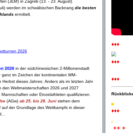
en (JEM) in Zagreb (13. - 23. August).
Juli) werden im schwäbischen Backnang
die besten
hlands
ermittelt.
♦♦♦
nstturnen 2026
♦♦♦
en 2026
in der südchinesischen 2-Millionenstadt
r ganz im Zeichen der kontinentalen WM-
♦♦♦
m Herbst dieses Jahres: Anders als im letzten Jahr
n den Weltmeisterschaften 2026 und 2027
Rückblick
 Mannschaften oder Einzelathleten qualifizieren.
rbe
(AGw)
ab 25. bis 28. Juni
stehen dem
f auf der Grundlage des Wettkampfs in dieser
♦♦♦
...
++ +