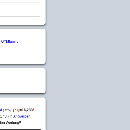
AI
=
16,233
!
(JPN):
(
7.4
)
17 J.) in
Antwerpen
ten Wertung!!