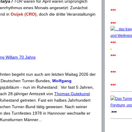
talya /
TUR
waren für
April waren ursprünglich
henrhythmus eines Monats angesetzt: Zunächst
♦♦♦
nd in
Osijek (CRO)
, doch die dritte Veranstaltungin
♦♦♦
♦♦♦
♦♦♦
ng Willam 70 Jahre
♦♦♦
ehnten begeht nun auch am letzten Maitag 2026 der
es Deutschen Turner-Bundes,
Wolfgang
♦♦♦
gsjubiläum - nun im Ruhestand: Vor fast 5 Jahren,
ach 28-jähriger Amtszeit von
Thomas Gutekunst
Ruhestand getreten. Fast ein halbes Jahrhundert
tschen Turner-Bund tätig gewesen: Nach seiner
.♦♦♦
on des Turnfestes 1978 in Hannover wechselte er
g Kunstturnen Männer...