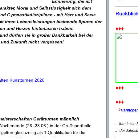
Erinnerung, die mit
harakter, Moral und Selbstlosigkeit sich dem
Rückblic
 und Gymnastikdisziplinen - mit Herz und Seele
mit ihren Lebensleistungen bleibende Spuren der
♦♦♦
nen und Herzen hinterlassen haben.
nd dürfen sie in großer Dankbarkeit bei der
und Zukunft nicht vergessen!
ften Kunstturnen 2026
♦♦♦
♦♦♦
⇒
Hannchen'
eisterschaften Gerätturnen männlich
... ihre letzt
Wochenende (26.-28.06.) in der Großsporthalle
in der Jahnst
lten gleichzeitig als 1.Qualifikation für die