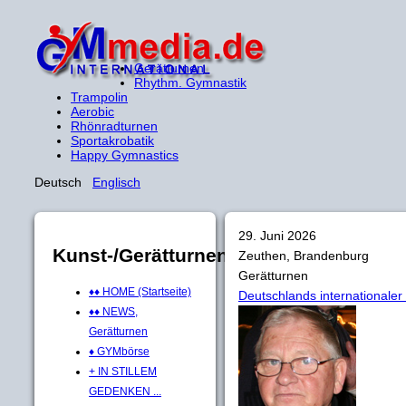
Gerätturnen
Rhythm. Gymnastik
Trampolin
Aerobic
Rhönradturnen
Sportakrobatik
Happy Gymnastics
Deutsch
Englisch
29. Juni 2026
Kunst-/Gerätturnen
Zeuthen, Brandenburg
Gerätturnen
♦♦ HOME (Startseite)
Deutschlands internationale
♦♦ NEWS,
Gerätturnen
♦ GYMbörse
+ IN STILLEM
GEDENKEN ...