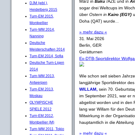
März in
Baku
/AZE und in
An
DJM (wbl.),
sogar drei Weltcups im Woc
Heidelberg 2015
über
Ostern in
Kairo (EGY)
u
Turn-EM 2015,
Doha (QAT) wurde...
Montpellier
Turn-WM 2014,
» mehr dazu «
Nanning
31. Mai 2026
Deutsche
Berlin, GER
Meisterschaften 2014
Gerätturnen
Turn-EM 2014, Sofia
Ex-DTB-Sportdirektor Wolfga
Deutsche Turn-Ligen
2014
Wie schon seit sieben Jahrz
Turn-WM 2013,
langjährige Sportdirektor d
Antwerpen
WILLAM,
sein 70. Geburtsta
Turn-EM 2013,
im September 2021, war er n
Moskau
abgelöst worden und in den 
OLYMPISCHE
lang war Willam für den Deu
SPIELE 2012
Mitwirkung in der Organisati
Turn-EM 2012,
hauptamtlich in die Abteilun
Montpellier (M)
Turn-WM 2011, Tokio
» mehr dazu «