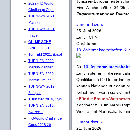
Junioren-Europameisterschaft
2022-FIG World
Eine Woche später (04./05. 
Challenge Cups
Jugendturnerinnen Deutsc
TURN-WM 2021,
Männer
» mehr dazu «
TURN-WM 2021,
25. Juni 2026
Frauen
Zunyi, CHN
OLYMPISCHE
Gerätturnen
SPIELE 2021
13. Asienmeisterschaften Ku
Turn-EM 2021, Basel
TURN-EM 2020,
Die
13. Asienmeisterschaft
Mersin-Männer
Zunyin stehen in diesem Jah
TURN-EM 2020,
Qualifikation für Rotterdam i
Mersin-Frauen
können Nationen nur dann a
TURN-WM 2019,
teilnehmen, wenn sie sich mit
Stuttgart
* Für die Frauen-Wettbewe
1.Jun.WM 2019, Györ
Kontinent z. B. im Mehrkamp
TURN-EM 2019,
Woche fünf Mannschafts- und
Szczecin
FIG-World Challenge
» mehr dazu «
Cups 2018-20
21. Juni 2026