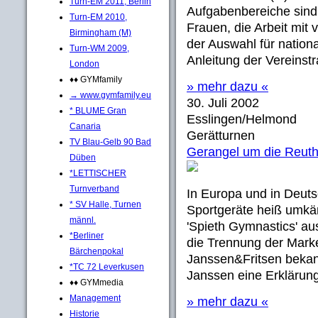
Turn-EM 2011, Berlin
Aufgabenbereiche sind
Turn-EM 2010,
Frauen, die Arbeit mit
Birmingham (M)
der Auswahl für nation
Turn-WM 2009,
Anleitung der Vereinstra
London
♦♦ GYMfamily
» mehr dazu «
→ www.gymfamily.eu
30. Juli 2002
* BLUME Gran
Esslingen/Helmond
Canaria
Gerätturnen
TV Blau-Gelb 90 Bad
Gerangel um die Reut
Düben
*LETTISCHER
Turnverband
In Europa und in Deuts
* SV Halle, Turnen
Sportgeräte heiß umkä
männl.
'Spieth Gymnastics' au
*Berliner
die Trennung der Mark
Bärchenpokal
Janssen&Fritsen bekan
*TC 72 Leverkusen
Janssen eine Erklärung 
♦♦ GYMmedia
Management
» mehr dazu «
Historie