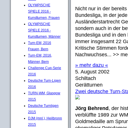
OLYMPISCHE
Nicht nur in der bereit
SPIELE 2016 -
Bundesliga, in der jed
Kunstturnen, Frauen
Ausländerstartrecht G
OLYMPISCHE
sondern auch in der be
SPIELE 2016 -
Bundesliga und in den
Kunstturnen, Männer
immer insgesamt 22 Ga
Turn-EM, 2016
Kritische Stimmen ford
Frauen, Bern
Nachwuchses... >> me
Turn-EM, 2016,
Männer, Bern
» mehr dazu «
Challenge Cup-Serie
5. August 2002
2016
Schiltach
Deutsche Turn-Ligen
Gerätturnen
2016
Zwei deutsche Turn-Sta
TURN-WM, Glasgow
2015
Deutsche Turnligen
Jörg Behrend
, der hi
2015
verblüffte 1989 zur WM 
DJM (mnl.), Heilbronn
Goldmedaille am Sprung
2015