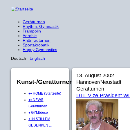
Gerätturnen
Rhythm. Gymnastik
Trampolin
Aerobic
Rhönradturnen
Sportakrobatik
Happy Gymnastics
Deutsch
Englisch
13. August 2002
Kunst-/Gerätturnen
Hannover/Neustadt
Gerätturnen
♦♦ HOME (Startseite)
DTL-Vize-Präsident Wu
♦♦ NEWS,
Gerätturnen
♦ GYMbörse
+ IN STILLEM
GEDENKEN ...