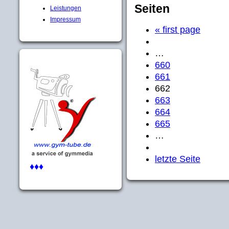
Seiten
Leistungen
Impressum
« first page
…
660
661
662
663
664
665
…
letzte Seite
♦♦♦