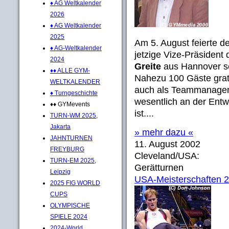
♦ AG Weltkalender
2026
♦ AG Weltkalender
2025
Am 5. August feierte d
♦ AG-Weltkalender
jetzige Vize-Präsid
2024
Greite
aus Hannover se
♦♦ ALLE GYM-
Nahezu 100 Gäste gratu
WELTKALENDER
auch als Teammanager 
♦ Turngeschichte
wesentlich an der Entw
♦♦ GYMevents
ist....
TURN-WM 2025,
Jakarta
» mehr dazu «
JAHNTURNEN
11. August 2002
FREYBURG
Cleveland/USA:
TURN-EM 2025,
Gerätturnen
Leipzig
USA-Meisterschaften 
2025 FIG WORLD
CUPS
OLYMPISCHE
SPIELE 2024
2024-World