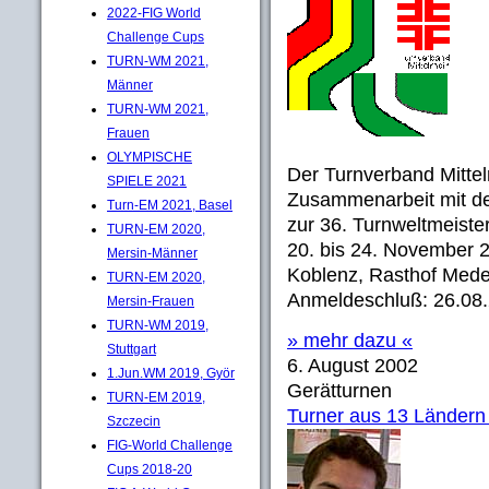
2022-FIG World
Challenge Cups
TURN-WM 2021,
Männer
TURN-WM 2021,
Frauen
OLYMPISCHE
Der Turnverband Mittelrh
SPIELE 2021
Zusammenarbeit mit d
Turn-EM 2021, Basel
zur 36. Turnweltmeiste
TURN-EM 2020,
20. bis 24. November 2
Mersin-Männer
Koblenz, Rasthof Mede
TURN-EM 2020,
Anmeldeschluß: 26.08
Mersin-Frauen
TURN-WM 2019,
» mehr dazu «
Stuttgart
6. August 2002
1.Jun.WM 2019, Györ
Gerätturnen
TURN-EM 2019,
Turner aus 13 Ländern 
Szczecin
FIG-World Challenge
Cups 2018-20