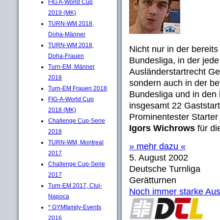
FIG A-World Cup
2019 (MK)
TURN-WM 2018,
Doha-Männer
TURN-WM 2018,
Nicht nur in der bereit
Doha-Frauen
Bundesliga, in der jed
Turn-EM, Männer
Ausländerstartrecht G
2018
sondern auch in der be
Turn-EM Frauen 2018
Bundesliga und in den 
FIG-A-World Cup
insgesamt 22 Gaststar
2018 (MK)
Prominentester Starter
Challenge Cup-Serie
Igors Wichrows
für di
2018
TURN-WM, Montreal
» mehr dazu «
2017
5. August 2002
Challenge Cup-Serie
Deutsche Turnliga
2017
Gerätturnen
Turn-EM 2017, Cluj-
Noch immer starke Au
Napoca
* GYMfamily-Events
2016