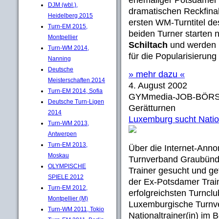
ehemaliger Potsdame
DJM (wbl.),
dramatischen Reckfina
Heidelberg 2015
ersten WM-Turntitel de
Turn-EM 2015,
beiden Turner starten
Montpellier
Schiltach
und werden i
Turn-WM 2014,
für die Popularisierung
Nanning
Deutsche
» mehr dazu «
Meisterschaften 2014
4. August 2002
Turn-EM 2014, Sofia
GYMmedia-JOB-BÖRS
Deutsche Turn-Ligen
Gerätturnen
2014
Luxemburg sucht Nation
Turn-WM 2013,
Antwerpen
Turn-EM 2013,
Über die Internet-Ann
Moskau
Turnverband Graubünde
OLYMPISCHE
Trainer gesucht und ge
SPIELE 2012
der Ex-Potsdamer Train
Turn-EM 2012,
erfolgreichsten Turncl
Montpellier (M)
Luxemburgische Turnve
Turn-WM 2011, Tokio
Nationaltrainer(in) im 