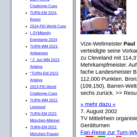
Challenge Cups
TURN-EM 2024,
Rimini
2024-FIG World Cups
I. GYMfamily
Eventserie 2024
Vize-Weltmeister
Paul
TURN-WM 2023,
verteidigte seine Vor
Antwerpen
zu Cleveland mit 114,
* 2. Jun.WM 2023,
Mehrkampfmeister. Auf R
Antalya
fache Landesmeister B
*TURN-EM 2023,
112,000 Punkten. Bro
Antalya
(109,150). Barren-Welt
2023-FIG World
sechs zurück. >> Resu
Challenge Cups
TURN-WM 2022,
» mehr dazu «
Liverpool
7. August 2002
TURN-EM 2022,
TV Mittelrhein organisie
München-Männer
Gerätturnen
TURN-EM 2022,
Fan-Reise zur Turn-W
München-Frauen