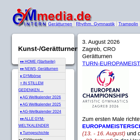
Gerätturnen
Rhythm. Gymnastik
Trampolin
3. August 2026
Kunst-/Gerätturnen
Zagreb, CRO
Gerätturnen
♦♦ HOME (Startseite)
TURN-EUROPAMEIST
♦♦ NEWS, Gerätturnen
♦ GYMbörse
+ IN STILLEM
GEDENKEN ...
♦ AG Weltkalender 2026
♦ AG Weltkalender 2025
♦ AG-Weltkalender 2024
Zum ersten Male richte
♦♦ ALLE GYM-
EUROPAMEISTERSC
WELTKALENDER
(13. - 16. August)
und 
♦ Turngeschichte
♦♦ GYMevents