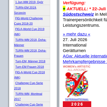
1.Jun.WM 2019, Györ
Verfügung:
♦
TURN-EM 2019,
AKTUELL:
* 22-Juli
Szczecin
Südostschweiz
in Mel
FIG-World Challenge
Trainerpersönlichkeit 
Cups 2018-20
Leistungszentrums.
FIG A-World Cup 2019
» mehr dazu «
(MK)
27. Juli 2026
TURN-WM 2018, Doha-
International
Männer
Gerätturnen
TURN-WM 2018, Doha-
AGw: Aktuelle internat
Frauen
Mehrkampfergebnisse
Turn-EM, Männer 2018
Turn-EM Frauen 2018
FIG-A-World Cup 2018
(MK)
Challenge Cup-Serie
2018
TURN-WM, Montreal
2017
Challenge Cup-Serie