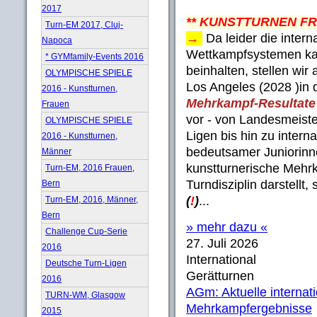
2017
** KUNSTTURNEN F
Turn-EM 2017, Cluj-
→
Da leider die inter
Napoca
Wettkampfsystemen ka
* GYMfamily-Events 2016
beinhalten, stellen wi
OLYMPISCHE SPIELE
Los Angeles (2028 )in 
2016 - Kunstturnen,
Mehrkampf-Resultate
Frauen
vor - von Landesmeiste
OLYMPISCHE SPIELE
Ligen bis hin zu interna
2016 - Kunstturnen,
bedeutsamer Juniorinne
Männer
kunstturnerische Mehrk
Turn-EM, 2016 Frauen,
Turndisziplin darstellt
Bern
(
!
)
...
Turn-EM, 2016, Männer,
Bern
» mehr dazu «
Challenge Cup-Serie
27. Juli 2026
2016
International
Deutsche Turn-Ligen
Gerätturnen
2016
AGm: Aktuelle internat
TURN-WM, Glasgow
Mehrkampfergebnisse
2015