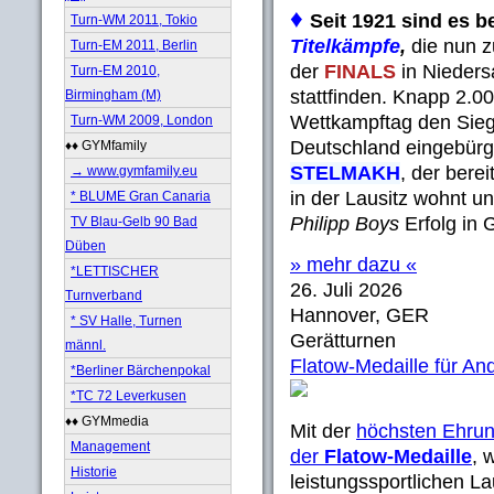
♦
Seit 1921 sind es b
Turn-WM 2011, Tokio
Titelkämpfe
,
die nun 
Turn-EM 2011, Berlin
der
FINALS
in Nieders
Turn-EM 2010,
stattfinden. Knapp 2.0
Birmingham (M)
Wettkampftag den Sieg 
Turn-WM 2009, London
Deutschland eingebürg
♦♦ GYMfamily
STELMAKH
, der bere
→ www.gymfamily.eu
in der Lausitz wohnt 
* BLUME Gran Canaria
Philipp Boys
Erfolg in 
TV Blau-Gelb 90 Bad
Düben
» mehr dazu «
*LETTISCHER
26. Juli 2026
Turnverband
Hannover, GER
* SV Halle, Turnen
Gerätturnen
männl.
Flatow-Medaille für An
*Berliner Bärchenpokal
*TC 72 Leverkusen
♦♦ GYMmedia
Mit der
höchsten Ehrun
Management
der
Flatow-Medaille
, 
Historie
leistungssportlichen 