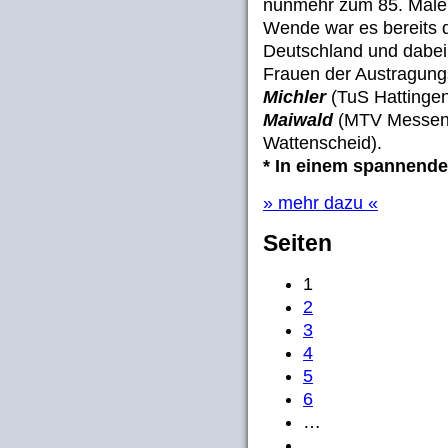
nunmehr zum 85. Male 
Wende war es bereits d
Deutschland und dabei
Frauen der Austragungs
Michler
(TuS Hattingen
Maiwald
(MTV Messen
Wattenscheid).
* In einem spannend
» mehr dazu «
Seiten
1
2
3
4
5
6
…