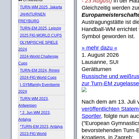
- 23 August)
in der Hau
Gleichzeitig werden zu
TURN-WM 2025, Jakarta
Europameisterschaft
JAHNTURNEN
FREYBURG
Austragungstätte ist di
TURN-EM 2025, Leipzig
Handball-WM errichtet 
2025 FIG WORLD CUPS
Symbol geworden ist.
OLYMPISCHE SPIELE
» mehr dazu «
2024
1. August 2026
2024-World Challenge
Lausanne, SUI
Cups
Gerätturnen
TURN-EM 2024, Rimini
Russische und weißrus
2024-FIG World Cups
zur Turn-EM zugelass
I. GYMfamily Eventserie
2024
TURN-WM 2023,
Nach dem am 13. Juli
Antwerpen
veröffentlichten Statem
* 2. Jun.WM 2023,
Sportler,
folgte nun au
Antalya
("European Gymnastic
*TURN-EM 2023, Antalya
bevorstehenden Turn-E
2023-FIG World
Kroatiens, in Zagreb: