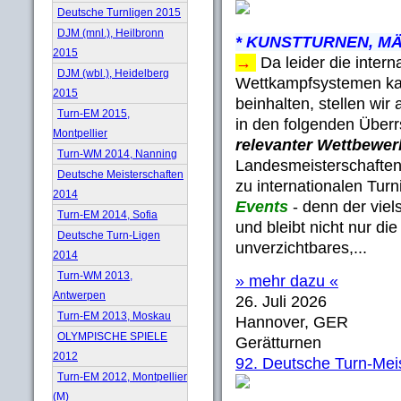
Deutsche Turnligen 2015
DJM (mnl.), Heilbronn
* KUNSTTURNEN, MÄ
2015
→
Da leider die inter
DJM (wbl.), Heidelberg
Wettkampfsystemen ka
2015
beinhalten, stellen wi
Turn-EM 2015,
in den folgenden Überr
Montpellier
relevanter Wettbewer
Turn-WM 2014, Nanning
Landesmeisterschaften,
Deutsche Meisterschaften
zu internationalen Turn
2014
Events
- denn der viel
Turn-EM 2014, Sofia
und bleibt nicht nur die
Deutsche Turn-Ligen
unverzichtbares,...
2014
Turn-WM 2013,
» mehr dazu «
Antwerpen
26. Juli 2026
Turn-EM 2013, Moskau
Hannover, GER
OLYMPISCHE SPIELE
Gerätturnen
2012
92. Deutsche Turn-Mei
Turn-EM 2012, Montpellier
(M)