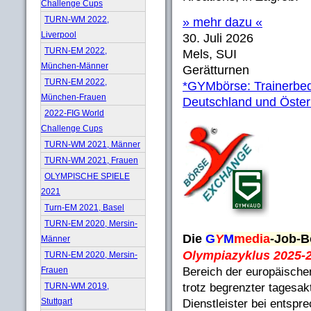
Challenge Cups
TURN-WM 2022,
» mehr dazu «
Liverpool
30. Juli 2026
TURN-EM 2022,
Mels, SUI
München-Männer
Gerätturnen
TURN-EM 2022,
*GYMbörse: Trainerbed
München-Frauen
Deutschland und Öster
2022-FIG World
Challenge Cups
TURN-WM 2021, Männer
TURN-WM 2021, Frauen
OLYMPISCHE SPIELE
2021
Turn-EM 2021, Basel
TURN-EM 2020, Mersin-
Die
G
Y
M
media
-Job-B
Männer
Olympiazyklus 2025-
TURN-EM 2020, Mersin-
Frauen
Bereich der europäische
TURN-WM 2019,
trotz begrenzter tagesak
Stuttgart
Dienstleister bei entsp