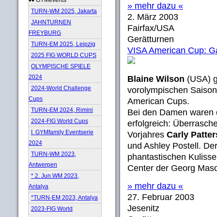
» mehr dazu «
TURN-WM 2025, Jakarta
2. März 2003
JAHNTURNEN
Fairfax/USA
FREYBURG
Gerätturnen
TURN-EM 2025, Leipzig
VISA American Cup: Ga
2025 FIG WORLD CUPS
OLYMPISCHE SPIELE
2024
Blaine Wilson
(USA) g
2024-World Challenge
vorolympischen Saison
Cups
American Cups.
TURN-EM 2024, Rimini
Bei den Damen waren d
2024-FIG World Cups
erfolgreich: Überrasch
I. GYMfamily Eventserie
Vorjahres
Carly Patte
2024
und Ashley Postell. De
TURN-WM 2023,
phantastischen Kulisse
Antwerpen
Center der Georg Mason
* 2. Jun.WM 2023,
» mehr dazu «
Antalya
27. Februar 2003
*TURN-EM 2023, Antalya
Jesenitz
2023-FIG World