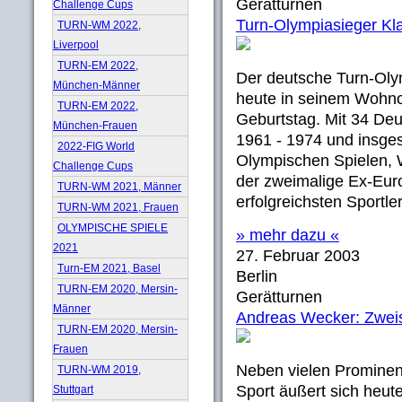
Gerätturnen
Challenge Cups
Turn-Olympiasieger Kla
TURN-WM 2022,
Liverpool
TURN-EM 2022,
Der deutsche Turn-Oly
München-Männer
heute in seinem Wohnor
TURN-EM 2022,
Geburtstag. Mit 34 Deu
München-Frauen
1961 - 1974 und insges
2022-FIG World
Olympischen Spielen, 
Challenge Cups
der zweimalige Ex-Eur
TURN-WM 2021, Männer
erfolgreichsten Sportle
TURN-WM 2021, Frauen
OLYMPISCHE SPIELE
» mehr dazu «
2021
27. Februar 2003
Turn-EM 2021, Basel
Berlin
TURN-EM 2020, Mersin-
Gerätturnen
Männer
Andreas Wecker: Zwei
TURN-EM 2020, Mersin-
Frauen
Neben vielen Prominent
TURN-WM 2019,
Sport äußert sich heu
Stuttgart