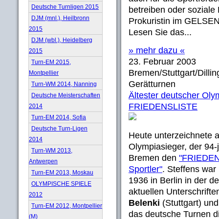
Deutsche Turnligen 2015
betreiben oder soziale 
DJM (mnl.), Heilbronn
Prokuristin im GELSE
2015
Lesen Sie das...
DJM (wbl.), Heidelberg
» mehr dazu «
2015
23. Februar 2003
Turn-EM 2015,
Bremen/Stuttgart/Dilli
Montpellier
Gerätturnen
Turn-WM 2014, Nanning
Ältester deutscher Oly
Deutsche Meisterschaften
FRIEDENSLISTE
2014
Turn-EM 2014, Sofia
Deutsche Turn-Ligen
Heute unterzeichnete a
2014
Olympiasieger, der 94-
Turn-WM 2013,
Bremen den
"FRIEDEN
Antwerpen
Sportler"
. Steffens wa
Turn-EM 2013, Moskau
1936 in Berlin in der d
OLYMPISCHE SPIELE
aktuellen Unterschrift
2012
Belenki
(Stuttgart) un
Turn-EM 2012, Montpellier
das deutsche Turnen die
(M)