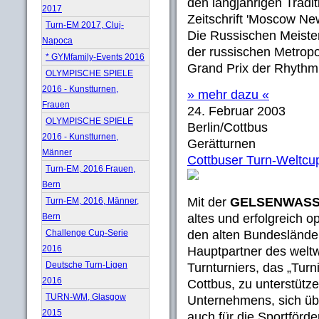
den langjährigen Tradi
2017
Zeitschrift 'Moscow Ne
Turn-EM 2017, Cluj-
Die Russischen Meister
Napoca
der russischen Metropo
* GYMfamily-Events 2016
Grand Prix der Rhythmi
OLYMPISCHE SPIELE
2016 - Kunstturnen,
» mehr dazu «
Frauen
24. Februar 2003
OLYMPISCHE SPIELE
Berlin/Cottbus
2016 - Kunstturnen,
Gerätturnen
Männer
Cottbuser Turn-Weltcup
Turn-EM, 2016 Frauen,
Bern
Mit der
GELSENWASS
Turn-EM, 2016, Männer,
Bern
altes und erfolgreich
Challenge Cup-Serie
den alten Bundesländern
2016
Hauptpartner des weltw
Deutsche Turn-Ligen
Turnturniers, das „Turn
2016
Cottbus, zu unterstütze
TURN-WM, Glasgow
Unternehmens, sich üb
2015
auch für die Sportförd