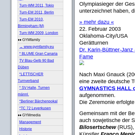
Olympiasieger der Gesc
Turn-WM 2011, Tokio
unterzeichnet haben, die
Turn-EM 2011, Berlin
Turn-EM 2010,
» mehr dazu «
Birmingham (M)
22. Februar 2003
Turn-WM 2009, London
Oklahoma-City/USA
♦♦ GYMfamily
Gerätturnen
→ www.gymfamily.eu
Dr. Karin-Büttner-Janz 
* BLUME Gran Canaria
Fame
TV Blau-Gelb 90 Bad
Düben
Nach Maxi Gnauck (20
*LETTISCHER
eine zweite deutsche T
Turnverband
GYMNASTICS HALL o
* SV Halle, Turnen
männl.
aufgenommen.
*Berliner Bärchenpokal
Die Zeremonie erfolgt
*TC 72 Leverkusen
Gemeinsam mit der Ber
♦♦ GYMmedia
auch sowjetische der S
Management
Bilosertschew
(RUS), 
Historie
Künstler
Franco Menic