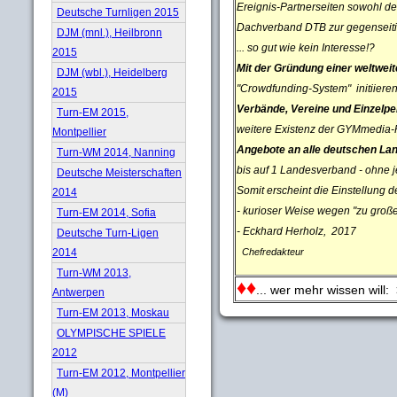
Ereignis-Partnerseiten sowohl 
Deutsche Turnligen 2015
Dachverband DTB zur gegenseiti
DJM (mnl.), Heilbronn
... so gut wie kein Interesse!?
2015
Mit der Gründung einer weltwe
DJM (wbl.), Heidelberg
"Crowdfunding-System" initiieren 
2015
Verbände, Vereine und Einzelp
Turn-EM 2015,
weitere Existenz der GYMmedia-Pl
Montpellier
Angebote an alle deutschen L
Turn-WM 2014, Nanning
bis auf 1 Landesverband - ohne 
Deutsche Meisterschaften
Somit erscheint die Einstellung 
2014
- kurioser Weise wegen "zu große
Turn-EM 2014, Sofia
- Eckhard Herholz, 2017
Deutsche Turn-Ligen
Chefredakteur
2014
Turn-WM 2013,
♦♦
... wer mehr wissen will:
Antwerpen
Turn-EM 2013, Moskau
OLYMPISCHE SPIELE
2012
Turn-EM 2012, Montpellier
(M)