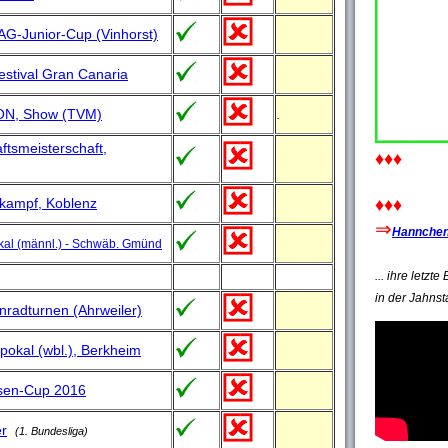
ZAG-Junior-Cup (Vinhorst)
stival Gran Canaria
N, Show (TVM)
.
tsmeisterschaft,
♦♦♦
kampf, Koblenz
♦♦♦
⇒
Hannchen'
al (männl.) - Schwäb. Gmünd
... ihre letzt
in der Jahnst
radturnen (Ahrweiler)
okal (wbl.), Berkheim
sen-Cup 2016
r
(1. Bundesliga)