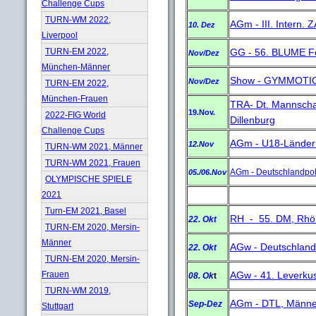
Challenge Cups
TURN-WM 2022,
AGm - III. Intern. 
10. Dez
Liverpool
GG - 56. BLUME Fe
TURN-EM 2022,
Nov/Dez
München-Männer
Show - GYMMOTIO
Nov/Dez
TURN-EM 2022,
München-Frauen
TRA- Dt. Mannschaf
19.Nov.
2022-FIG World
Dillenburg
Challenge Cups
AGm - U18-Länder
12.Nov
TURN-WM 2021, Männer
TURN-WM 2021, Frauen
AGm - Deutschlandpok
05./06.Nov
OLYMPISCHE SPIELE
2021
Turn-EM 2021, Basel
RH - 55. DM, Rhön
22. Okt
TURN-EM 2020, Mersin-
Männer
AGw - Deutschlandp
22. Okt
TURN-EM 2020, Mersin-
AGw - 41. Leverku
Frauen
08. Ok
t
TURN-WM 2019,
AGm - DTL, Männe
Sep-Dez
Stuttgart