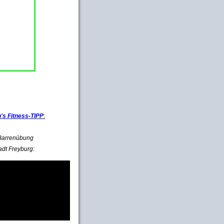
s Fitness-TIPP
:
e Barrenübung
adt Freyburg: