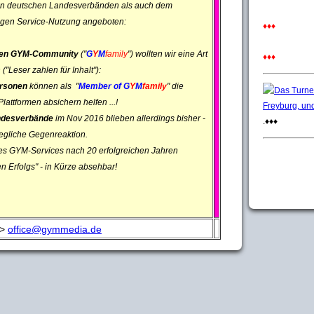
den deutschen Landesverbänden als auch dem
gen Service-Nutzung angeboten:
♦♦♦
iten GYM-Community
("
G
Y
M
family
") wollten wir eine Art
♦♦♦
("Leser zahlen für Inhalt"):
ersonen
können als "
Member of G
Y
M
family
" die
attformen absichern helfen ...!
andesverbände
im Nov 2016 blieben allerdings bisher -
.♦♦♦
jegliche Gegenreaktion.
des GYM-Services nach 20 erfolgreichen Jahren
n Erfolgs" - in Kürze absehbar!
 >
office@gymmedia.de