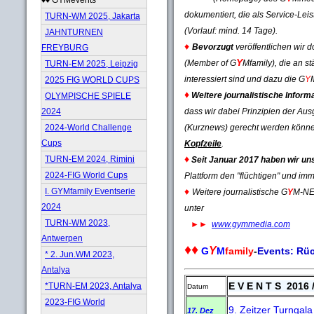
dokumentiert, die als Service-Le
TURN-WM 2025, Jakarta
(Vorlauf: mind. 14 Tage).
JAHNTURNEN
♦
Bevorzugt
veröffentlichen wir d
FREYBURG
Y
(Member of G
Mfamily), die an s
TURN-EM 2025, Leipzig
interessiert sind und dazu die G
Y
2025 FIG WORLD CUPS
♦
Weitere journalistische Inform
OLYMPISCHE SPIELE
dass wir dabei Prinzipien der Au
2024
(Kurznews) gerecht werden könn
2024-World Challenge
Cups
Kopfzeile
.
♦
TURN-EM 2024, Rimini
Seit Januar 2017 haben wir un
2024-FIG World Cups
Plattform den "flüchtigen" und imm
♦
I. GYMfamily Eventserie
Weitere journalistische G
Y
M-NEW
2024
unter
TURN-WM 2023,
►►
www.gymmedia.com
Antwerpen
♦♦
Y
G
M
family
-
Events: Rüc
* 2. Jun.WM 2023,
Antalya
E V E N T S 2016 /
*TURN-EM 2023, Antalya
Datum
2023-FIG World
9. Zeitzer Turngal
17. Dez