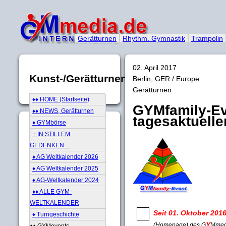
Gerätturnen
Rhythm. Gymnastik
Trampolin
02. April 2017
Kunst-/Gerätturnen
Berlin, GER / Europe
Gerätturnen
♦♦ HOME (Startseite)
GYMfamily-Ev
♦♦ NEWS, Gerätturnen
tagesaktuelle
♦ GYMbörse
+ IN STILLEM
GEDENKEN ...
♦ AG Weltkalender 2026
♦ AG Weltkalender 2025
♦ AG-Weltkalender 2024
♦♦ ALLE GYM-
WELTKALENDER
Seit 01. Oktober 201
♦ Turngeschichte
Y
(Homepage) des G
Mmed
♦♦ GYMevents