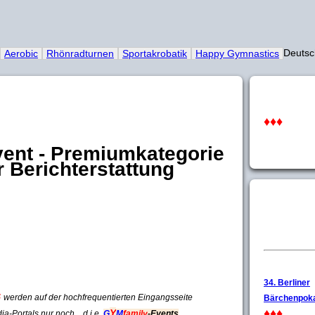
Deut
Aerobic
Rhönradturnen
Sportakrobatik
Happy Gymnastics
♦♦♦
ent - Premiumkategorie
r Berichterstattung
34. Berliner
6
werden auf der hochfrequentierten Eingangsseite
Bärchenpoka
♦♦♦
Y
ia-Portals
nur noch
d i e
G
M
family
-Events