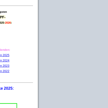
igsten
PF-
025-
2026
:
lenden:
on 2025
on 2024
on 2023
on 2022
ke 2025: