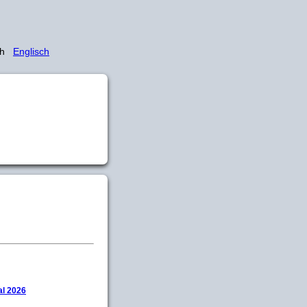
sch
Englisch
l 2026