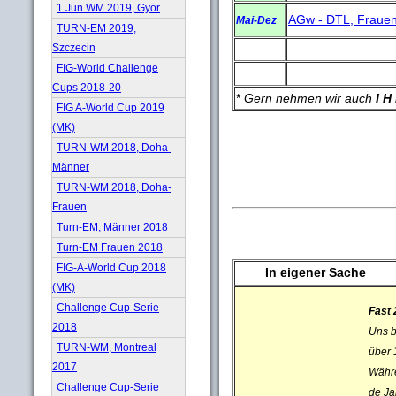
1.Jun.WM 2019, Györ
AGw - DTL, Fraue
Mai-Dez
TURN-EM 2019,
Szczecin
FIG-World Challenge
Cups 2018-20
*
Gern nehmen wir auch
I H
FIG A-World Cup 2019
(MK)
TURN-WM 2018, Doha-
Männer
TURN-WM 2018, Doha-
Frauen
Turn-EM, Männer 2018
Turn-EM Frauen 2018
FIG-A-World Cup 2018
In eigener Sache
(MK)
Challenge Cup-Serie
Fast 
2018
Uns 
TURN-WM, Montreal
über 
2017
Währe
Challenge Cup-Serie
de Ja