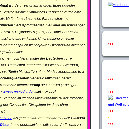
ebaut
wurde unser unabhängiger, tagesaktueller
e-Service für alle Gymnastics-Disziplinen durch eine
als 10-jährige erfolgreiche Partnerschaft mit
mierten Geräteproduzenten. Seit aber die ehemaligen
er SPIETH Gymnastics (GER) und Janssen-Fritsen
rlässliche und wirksame Unterstützung einseitig
♦♦♦
rtführung anspruchsvoller journalistischer und aktueller
 gewährleistet.
ichter noch Veranstalter der Deutschen Turn-
, der Deutschen Jugendmeisterschaften (Wernau),
ups "Berlin Masters" zu einer Medienkooperation bzw.
h-frequentierten Service-Plattformen bereit.
♦♦♦
igkeit einer Weiterführung
des deutschsprachigen
 >
www.gymmedia.de
akut in Frage!!
♦♦♦
 Situation im krassen Missverhältnis zu der Tatsache,
g der Gymnastics-Disziplinen im deutschen
♦♦♦
ist.
edia.de
als gemeinsam zu nutzende Service-Plattform -
♦♦♦
-Digest
" - mit gegenseitiger, effizienter Verlinkung zu