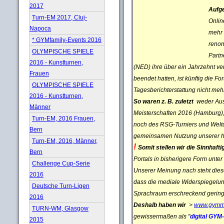
2017
Aufg
Turn-EM 2017, Cluj-
Onlin
Napoca
mehr 
* GYMfamily-Events 2016
renom
OLYMPISCHE SPIELE
Partn
2016 - Kunstturnen,
(NED) ihre über ein Jahrzehnt ve
Frauen
beendet hatten, ist künftig die Fo
OLYMPISCHE SPIELE
Tagesberichterstattung nicht mehr
2016 - Kunstturnen,
So waren z. B. zuletzt
weder Ausr
Männer
Meisterschaften 2016 (Hamburg)
Turn-EM, 2016 Frauen,
noch des RSG-Turniers und Weltc
Bern
gemeinsamen Nutzung unserer hoc
Turn-EM, 2016, Männer,
!
Somit stellen wir die Sinnhaft
Bern
Portals in bisherigere Form unter
Challenge Cup-Serie
Unserer Meinung nach steht diese
2016
dass die mediale Widerspiegelun
Deutsche Turn-Ligen
Sprachraum erschreckend gering 
2016
Deshalb haben wir
>
www.gymm
TURN-WM, Glasgow
gewissermaßen als "
digital GYM
2015