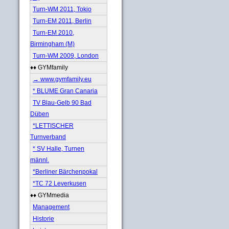
Turn-WM 2011, Tokio
Turn-EM 2011, Berlin
Turn-EM 2010,
Birmingham (M)
Turn-WM 2009, London
♦♦ GYMfamily
→ www.gymfamily.eu
* BLUME Gran Canaria
TV Blau-Gelb 90 Bad
Düben
*LETTISCHER
Turnverband
* SV Halle, Turnen
männl.
*Berliner Bärchenpokal
*TC 72 Leverkusen
♦♦ GYMmedia
Management
Historie