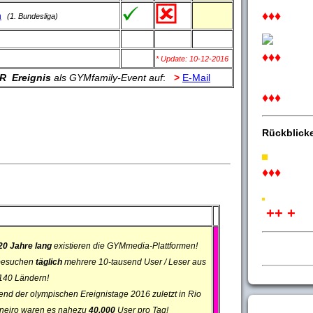
♦♦♦
n
(1. Bundesliga)
♦♦♦
* Update: 10-12-2016
 R Ereignis
als GYMfamily-Event auf
:
>
E-Mail
♦♦♦
Rückblick
♦♦♦
++ +
20 Jahre lang
existieren die GYMmedia-Plattformen!
besuchen
täglich
mehrere 10-tausend User / Leser aus
140 Ländern!
nd der olympischen Ereignistage 2016 zuletzt in Rio
neiro waren es nahezu
40.000
User pro Tag!