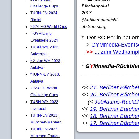
Bärchenpokal
Challenge Cups
2013
TURN-EM 2024,
(Wettkampfbericht
Rimini
ab Samstag)
2024-FIG World Cups
I. GYMfamily
* Der SC Berlin hat er
Eventserie 2024
>
GYMmedia-Eventse
TURN-WM 2023,
>>
... zum Wettkampf
Antwerpen
* 2. Jun.WM 2023,
* G
Y
Mmedia-Rückble
Antalya
__________________
*TURN-EM 2023,
Antalya
<<
21. Berliner Bärch
2023-FIG World
<<
20. Berliner Bärch
Challenge Cups
(<
Jubiläums-Rückb
TURN-WM 2022,
<<
19. Berliner Bärch
Liverpool
<<
18. Berliner Bärch
TURN-EM 2022,
<<
17. Berliner Bärch
München-Männer
TURN-EM 2022,
München-Frauen