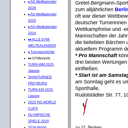
♦ AG Weltkalender
Gretel-Bergmann-Sport
2026
zum alljährlichen
Berli
♦ AG Weltkalender
oft war dieser Wettbew
2025
deutscher Turnerinnen 
♦ AG-Weltkalender
Wettkampfreise und -er
2024
Mannschaften der Jah
♦♦ ALLE GYM-
die beliebten Bärchen 
WELTKALENDER
aktuellem Programm d
♦ Turngeschichte
* Pro Mannschaft
könn
♦♦ GYMevents
drei besten Wertungen
TURN-WM 2025,
einfließen.
Jakarta
* Start ist am Samsta
JAHNTURNEN
am Sonntag geht es um
FREYBURG
Sporthalle,
TURN-EM 2025,
Rudolstädter Str. 77, 1
Leipzig
2025 FIG WORLD
CUPS
OLYMPISCHE
SPIELE 2024
>> 22. Berliner
2024-World