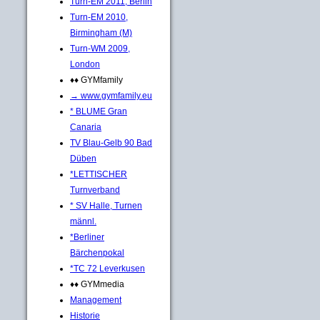
Turn-EM 2011, Berlin
Turn-EM 2010,
Birmingham (M)
Turn-WM 2009,
London
♦♦ GYMfamily
→ www.gymfamily.eu
* BLUME Gran
Canaria
TV Blau-Gelb 90 Bad
Düben
*LETTISCHER
Turnverband
* SV Halle, Turnen
männl.
*Berliner
Bärchenpokal
*TC 72 Leverkusen
♦♦ GYMmedia
Management
Historie