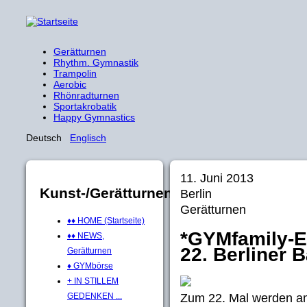
Gerätturnen
Rhythm. Gymnastik
Trampolin
Aerobic
Rhönradturnen
Sportakrobatik
Happy Gymnastics
Deutsch
Englisch
11. Juni 2013
Kunst-/Gerätturnen
Berlin
Gerätturnen
♦♦ HOME (Startseite)
*GYMfamily-Ev
♦♦ NEWS,
22. Berliner 
Gerätturnen
♦ GYMbörse
+ IN STILLEM
Zum 22. Mal werden am 
GEDENKEN ...