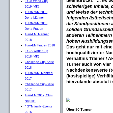
beeindruckt:
"... es 
FIG A-World Cup
schwierigen Inhalte, 
2019 (MK)
und Weise der techni
TURN-WM 2018,
folgenden ästhetisch
Doha-Männer
die Standpositionen 
TURN-WM 2018,
soliden Grundausbildu
Doha-Frauen
Turn-EM, Männer
anderen Teilnehmern 
2018
hohen Ausbildungsst
Turn-EM Frauen 2018
Das geht nur mit ein
FIG-A-World Cup
hochqualifizierter N
2018 (MK)
Verhältnis Trainer / 
Challenge Cup-Serie
Turner auch von vier T
2018
Nachdenkenswerte Re
TURN-WM, Montreal
(kostspielige) Verhäl
2017
hierzulande absolut im
Challenge Cup-Serie
2017
Turn-EM 2017, Cluj-
Napoca
* GYMfamily-Events
Über 80 Turner
2016