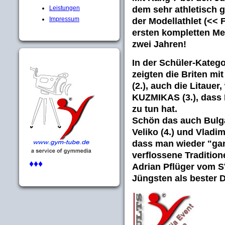
dem sehr athletisch
Leistungen
Impressum
der Modellathlet (<< F
ersten kompletten Me
zwei Jahren!
In der Schüler-Katego
zeigten die Briten mi
(2.), auch die Litauer
KUZMIKAS
(3.), dass
zu tun hat.
Schön das auch Bulga
Veliko
(4.) und
Vladim
dass man wieder "ganz
verflossene Traditio
♦♦♦
Adrian Pflüger
vom SV 
Jüngsten als bester D