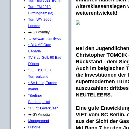
Turn-EM 2011, Berlin
Altersklassensiegen 
Turn-EM 2010,
weiterentwickelt!
Birmingham (M)
Turn-WM 2009,
London
♦♦ GYMfamily
→ www.gymfamily.eu
* BLUME Gran
Bei den Jugendlichen
Canaria
Christopher TOMCIK
TV Blau-Gelb 90 Bad
Rückstand - dem Sie
Düben
Auch im belgischen T
*LETTISCHER
die Investitionen der
Turnverband
supermodernen Turnz
* SV Halle, Turnen
auszuzahlen: drittbe
männl.
NEUTELEERS.
*Berliner
Bärchenpokal
Eine gute Entwicklun
*TC 72 Leverkusen
VIET
vom SC Berlin, d
♦♦ GYMmedia
aus der Sicht der Gas
Management
Mit Rang 7 bei den Ju
Historie