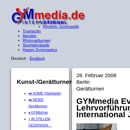
Gerätturnen
Rhythm. Gymnastik
Trampolin
Aerobic
Rhönradturnen
Sportakrobatik
Happy Gymnastics
Deutsch
Englisch
28. Februar 2008
Kunst-/Gerätturnen
Berlin
Gerätturnen
♦♦ HOME (Startseite)
GYMmedia Ev
♦♦ NEWS,
Lehrvorführu
Gerätturnen
International
♦ GYMbörse
+ IN STILLEM
GEDENKEN ...