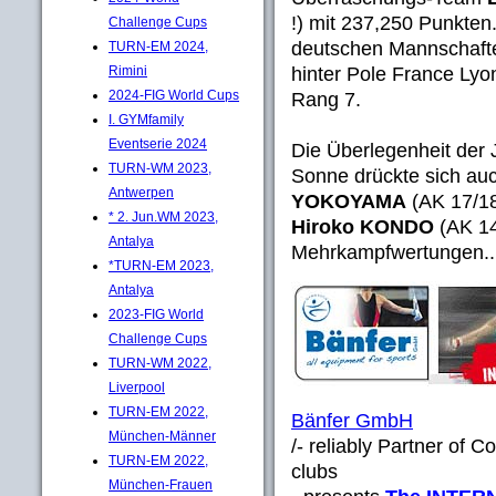
!) mit 237,250 Punkten.
Challenge Cups
deutschen Mannschaften
TURN-EM 2024,
hinter Pole France Lyo
Rimini
2024-FIG World Cups
Rang 7.
I. GYMfamily
Eventserie 2024
Die Überlegenheit der
TURN-WM 2023,
Sonne drückte sich auc
Antwerpen
YOKOYAMA
(AK 17/1
* 2. Jun.WM 2023,
Hiroko KONDO
(AK 14
Antalya
Mehrkampfwertungen..
*TURN-EM 2023,
Antalya
2023-FIG World
Challenge Cups
TURN-WM 2022,
Liverpool
TURN-EM 2022,
Bänfer GmbH
München-Männer
/- reliably Partner of 
TURN-EM 2022,
clubs
München-Frauen