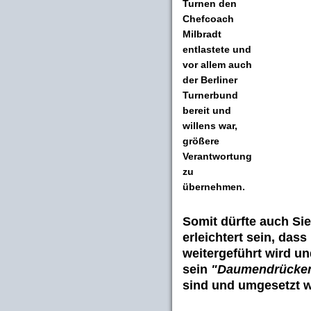
Turnen den
Chefcoach
Milbradt
entlastete und
vor allem auch
der Berliner
Turnerbund
bereit und
willens war,
größere
Verantwortung
zu
übernehmen.
Somit dürfte auch
Si
erleichtert sein, das
weitergeführt wird u
sein
"Daumendrücken 
sind und umgesetzt 