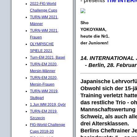
- presents
The INTER
2022-FIG World
Challenge Cups
TURN-WM 2021,
Sho
Männer
YOKOYAMA
,
TURN-WM 2021,
heute die Nr1.
Frauen
der Junioren!
OLYMPISCHE
SPIELE 2021
14. INTERNATIONAL
Turn-EM 2021, Basel
-
Berlin, 28. Februar
TURN-EM 2020,
Mersin-Männer
TURN-EM 2020,
Japanische Lehrvorf
Mersin-Frauen
Obwohl sich der 15-j
TURN-WM 2019,
Training verletzt hat
Stuttgart
das restliche Trio - o
1.Jun.WM 2019, Györ
Mannschaftswertung m
TURN-EM 2019,
Schweiz, als auch al
Szczecin
drei Altersklassen.
FIG-World Challenge
Berlins Cheftrainer
J
Cups 2018-20