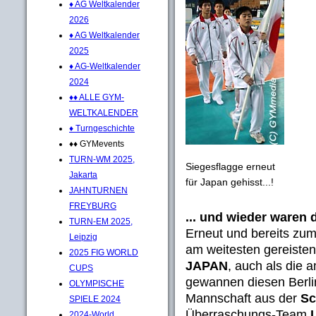
♦ AG Weltkalender
2026
♦ AG Weltkalender
2025
♦ AG-Weltkalender
2024
♦♦ ALLE GYM-
WELTKALENDER
♦ Turngeschichte
♦♦ GYMevents
TURN-WM 2025,
Siegesflagge erneut
Jakarta
für Japan gehisst...!
JAHNTURNEN
FREYBURG
... und wieder waren 
TURN-EM 2025,
Erneut und bereits zum
Leipzig
am weitesten gereiste
2025 FIG WORLD
JAPAN
, auch als die 
CUPS
gewannen diesen Berli
OLYMPISCHE
Mannschaft aus der
Sc
SPIELE 2024
Überraschungs-Team
2024-World