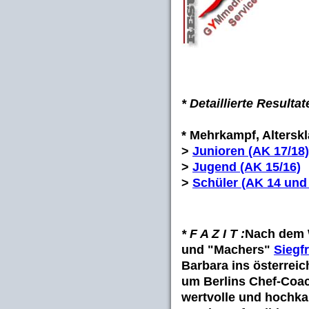
* Detaillierte Resultat
* Mehrkampf, Altersk
>
Junioren (AK 17/18)
>
Jugend (AK 15/16)
>
Schüler (AK 14 und
* F A Z I T :
Nach dem W
und "Machers"
Siegf
Barbara
ins österreic
um Berlins Chef-Coa
wertvolle und hochkar