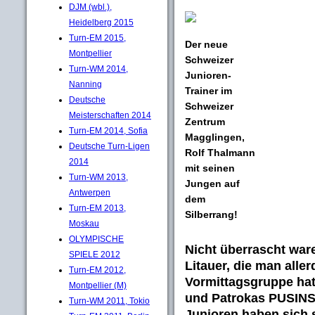
DJM (wbl.),
Heidelberg 2015
Turn-EM 2015,
Der neue
Montpellier
Schweizer
Turn-WM 2014,
Junioren-
Nanning
Trainer im
Deutsche
Schweizer
Meisterschaften 2014
Zentrum
Turn-EM 2014, Sofia
Magglingen,
Deutsche Turn-Ligen
Rolf Thalmann
2014
mit seinen
Turn-WM 2013,
Jungen auf
Antwerpen
dem
Turn-EM 2013,
Silberrang!
Moskau
OLYMPISCHE
Nicht überrascht ware
SPIELE 2012
Litauer, die man aller
Turn-EM 2012,
Vormittagsgruppe hat
Montpellier (M)
und
Patrokas PUSIN
Turn-WM 2011, Tokio
Junioren haben sich s