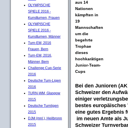
aus 14
OLYMPISCHE
Nationen
SPIELE 2016 -
kämpften in
Kunstturnen, Frauen
19
OLYMPISCHE
Mannschaften
SPIELE 2016 -
um die
Kunstturnen, Männer
begehrte
Turn-EM, 2016
Trophae
Frauen, Bern
dieses
Turn-EM, 2016,
hochkarätigen
Männer, Bern
Junior-Team-
Challenge Cup-Serie
Cups
2016
Deutsche Turn-Ligen
Bei den Junioren (AK
2016
Schweizer den Aufwärt
TURN-WM, Glasgow
einiger verletzungsbed
2015
bestes europäisches 
Deutsche Turnligen
eine gutes Ergebnis 
2015
im neuen Amte als Ju
DJM (mnl.), Heilbronn
Schweizer Turnverba
2015