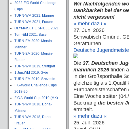
2022-FIG World Challenge
Wir Nachfolgenden wol
Cups
Dankbarkeit bei der G
TURN-WM 2021, Männer
nicht vergessen!
TURN-WM 2021, Frauen
» mehr dazu «
OLYMPISCHE SPIELE 2021
27. Juni 2026
Turn-EM 2021, Basel
Schwäbisch Gmünd, G
TURN-EM 2020, Mersin-
Gerätturnen
Männer
Deutsche Jugendmeiste
TURN-EM 2020, Mersin-
Frauen
Die
37. Deutschen Jug
TURN-WM 2019, Stuttgart
männlich 2026
finden a
1.Jun.WM 2019, Györ
in der Großsporthalle 
TURN-EM 2019, Szczecin
gleichzeitig als 1.Qualifi
FIG-World Challenge Cups
Europameisterschaften (
2018-20
Eine Woche später (04.
FIG A-World Cup 2019 (MK)
Backnang
die besten 
TURN-WM 2018, Doha-
ermittelt.
Männer
» mehr dazu «
TURN-WM 2018, Doha-
25. Juni 2026
Frauen