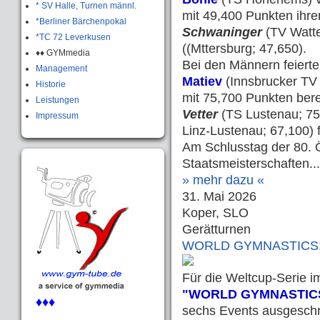
* SV Halle, Turnen männl.
mit 49,400 Punkten ihre
*Berliner Bärchenpokal
Schwaninger
(TV Watt
*TC 72 Leverkusen
((Mttersburg; 47,650).
♦♦ GYMmedia
Bei den Männern feierte
Management
Matiev
(Innsbrucker TV
Historie
mit 75,700 Punkten bere
Leistungen
Vetter
(TS Lustenau; 7
Impressum
Linz-Lustenau; 67,100) 
Am Schlusstag der 80. 
Staatsmeisterschaften...
» mehr dazu «
31. Mai 2026
Koper, SLO
Gerätturnen
WORLD GYMNASTICS: We
Für die Weltcup-Serie i
"WORLD GYMNASTIC
♦♦♦
sechs Events ausgeschri