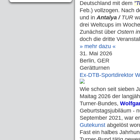
Deutschland mit dem
"T
Feb.) vollzogen. Nach 
und in
Antalya /
TUR
wa
drei Weltcups im Woche
Zunächst über
Ostern i
doch die dritte Veranst
» mehr dazu «
31. Mai 2026
Berlin, GER
Gerätturnen
Ex-DTB-Sportdirektor W
Wie schon seit sieben 
Maitag 2026 der langjäh
Turner-Bundes,
Wolfga
Geburtstagsjubiläum - n
September 2021, war er
Gutekunst
abgelöst wor
Fast ein halbes Jahrhun
Turner-Bund tätig gewes