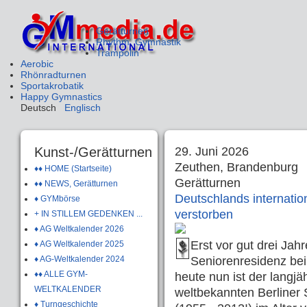
Gerätturnen
Rhythm. Gymnastik
Trampolin
Aerobic
Rhönradturnen
Sportakrobatik
Happy Gymnastics
Deutsch
Englisch
Kunst-/Gerätturnen
29. Juni 2026
Zeuthen, Brandenburg
♦♦ HOME (Startseite)
Gerätturnen
♦♦ NEWS, Gerätturnen
Deutschlands internatio
♦ GYMbörse
verstorben
+ IN STILLEM GEDENKEN ...
♦ AG Weltkalender 2026
Erst vor gut drei Jahr
♦ AG Weltkalender 2025
♦ AG-Weltkalender 2024
Seniorenresidenz bei
♦♦ ALLE GYM-
heute nun ist der langjä
WELTKALENDER
weltbekannten Berliner
♦ Turngeschichte