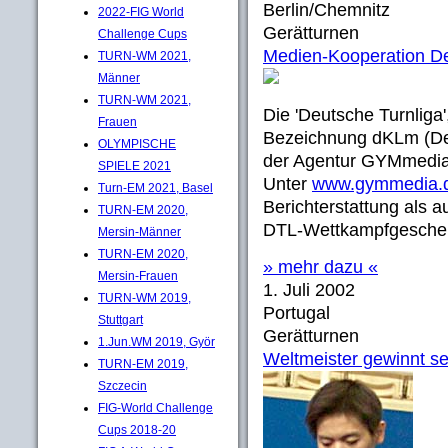
Berlin/Chemnitz
2022-FIG World
Gerätturnen
Challenge Cups
Medien-Kooperation D
TURN-WM 2021,
Männer
TURN-WM 2021,
Die 'Deutsche Turnliga'
Frauen
Bezeichnung dKLm (Deu
OLYMPISCHE
der Agentur GYMmedia
SPIELE 2021
Unter
www.gymmedia.
Turn-EM 2021, Basel
Berichterstattung als 
TURN-EM 2020,
DTL-Wettkampfgescheh
Mersin-Männer
TURN-EM 2020,
» mehr dazu «
Mersin-Frauen
1. Juli 2002
TURN-WM 2019,
Portugal
Stuttgart
Gerätturnen
1.Jun.WM 2019, Györ
Weltmeister gewinnt se
TURN-EM 2019,
Szczecin
FIG-World Challenge
Cups 2018-20