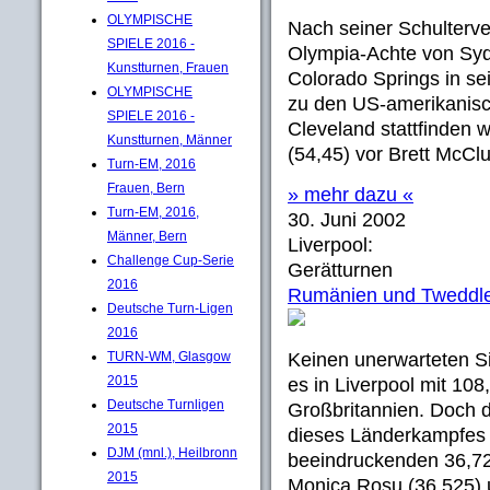
OLYMPISCHE
Nach seiner Schulterv
SPIELE 2016 -
Olympia-Achte von Syd
Kunstturnen, Frauen
Colorado Springs in se
OLYMPISCHE
zu den US-amerikanisch
SPIELE 2016 -
Cleveland stattfinden
Kunstturnen, Männer
(54,45) vor Brett McClu
Turn-EM, 2016
Frauen, Bern
» mehr dazu «
Turn-EM, 2016,
30. Juni 2002
Männer, Bern
Liverpool:
Challenge Cup-Serie
Gerätturnen
2016
Rumänien und Tweddl
Deutsche Turn-Ligen
2016
TURN-WM, Glasgow
Keinen unerwarteten S
2015
es in Liverpool mit 10
Deutsche Turnligen
Großbritannien. Doch d
2015
dieses Länderkampfes 
DJM (mnl.), Heilbronn
beeindruckenden 36,7
2015
Monica Rosu (36,525) 