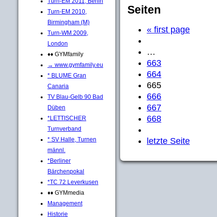
Turn-EM 2011, Berlin
Seiten
Turn-EM 2010,
Birmingham (M)
« first page
Turn-WM 2009,
London
…
♦♦ GYMfamily
663
→ www.gymfamily.eu
664
* BLUME Gran
665
Canaria
666
TV Blau-Gelb 90 Bad
667
Düben
668
*LETTISCHER
Turnverband
* SV Halle, Turnen
letzte Seite
männl.
*Berliner
Bärchenpokal
*TC 72 Leverkusen
♦♦ GYMmedia
Management
Historie