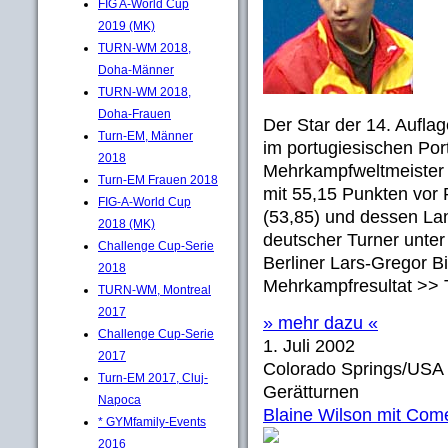
FIG A-World Cup
2019 (MK)
TURN-WM 2018,
Doha-Männer
TURN-WM 2018,
Doha-Frauen
Der Star der 14. Auflag
Turn-EM, Männer
im portugiesischen Por
2018
Mehrkampfweltmeister 
Turn-EM Frauen 2018
mit 55,15 Punkten vor
FIG-A-World Cup
(53,85) und dessen La
2018 (MK)
deutscher Turner unter
Challenge Cup-Serie
Berliner Lars-Gregor B
2018
Mehrkampfresultat >> 
TURN-WM, Montreal
2017
» mehr dazu «
Challenge Cup-Serie
1. Juli 2002
2017
Colorado Springs/USA
Turn-EM 2017, Cluj-
Gerätturnen
Napoca
Blaine Wilson mit Com
* GYMfamily-Events
2016