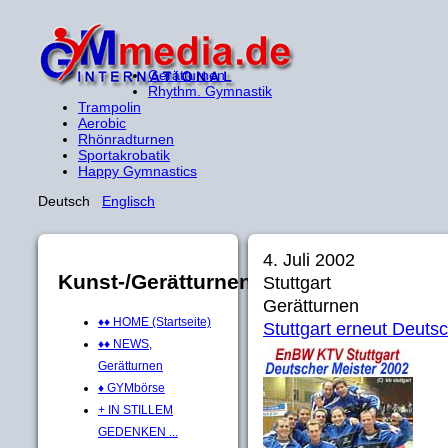
Gerätturnen
Rhythm. Gymnastik
Trampolin
Aerobic
Rhönradturnen
Sportakrobatik
Happy Gymnastics
Deutsch
Englisch
4. Juli 2002
Kunst-/Gerätturnen
Stuttgart
Gerätturnen
♦♦ HOME (Startseite)
Stuttgart erneut Deuts
♦♦ NEWS,
Gerätturnen
♦ GYMbörse
+ IN STILLEM
GEDENKEN ...