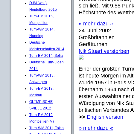
DJM (wbl.),
sich ließ. Mit 9,55 Pu
Heidelberg 2015
Höchstnote des Wettbew
Turn-EM 2015,
Montpellier
» mehr dazu «
Turn-WM 2014,
24. Juni 2002
Nanning
Großbritannien
Deutsche
Gerätturnen
Meisterschaften 2014
Nik Stuart verstorben
Turn-EM 2014, Sofia
Deutsche Turn-Ligen
Einer der größten Turne
2014
ist heute Morgen im Alt
Turn-WM 2013,
wurde 1957 in Paris V
Antwerpen
Turn-EM 2013,
übernahm 1964 nach de
Moskau
ersten Auswahltrainer 
OLYMPISCHE
Würdigung von Nik Stu
SPIELE 2012
britischen Verbandes
A
Turn-EM 2012,
>>
English version
Montpellier (M)
» mehr dazu «
Turn-WM 2011, Tokio