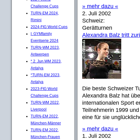
» mehr dazu «
Challenge Cups
2. Juli 2002
TURN-EM 2024,
Schweiz:
Rimini
2024-FIG World Cups
Gerätturnen
I. GYMfamily
Alexandra Balz tritt zu
Eventserie 2024
TURN-WM 2023,
Antwerpen
* 2. Jun.WM 2023,
Antalya
*TURN-EM 2023,
Antalya
Die beste Schweizer Tu
2023-FIG World
Alexandra Balz hat übe
Challenge Cups
internationalen Sport 
TURN-WM 2022,
Teilnehmerin 1999 und 
Liverpool
TURN-EM 2022,
eine für sie unglücklic
München-Männer
» mehr dazu «
TURN-EM 2022,
1. Juli 2002
München-Frauen