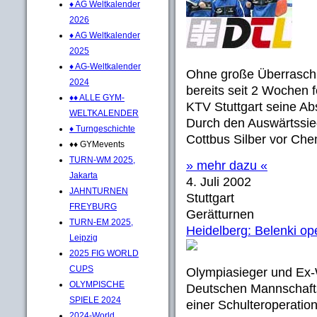
♦ AG Weltkalender
2026
♦ AG Weltkalender
2025
♦ AG-Weltkalender
Ohne große Überrasch
2024
bereits seit 2 Wochen
♦♦ ALLE GYM-
KTV Stuttgart seine A
WELTKALENDER
Durch den Auswärtssieg
♦ Turngeschichte
Cottbus Silber vor Che
♦♦ GYMevents
TURN-WM 2025,
» mehr dazu «
Jakarta
4. Juli 2002
JAHNTURNEN
Stuttgart
FREYBURG
Gerätturnen
TURN-EM 2025,
Heidelberg: Belenki ope
Leipzig
2025 FIG WORLD
CUPS
Olympiasieger und Ex-
OLYMPISCHE
Deutschen Mannschafts
SPIELE 2024
einer Schulteroperatio
2024-World