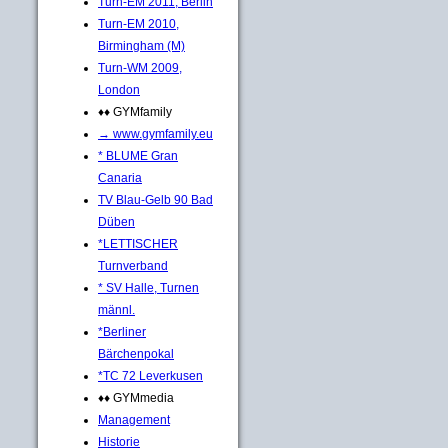
Turn-EM 2011, Berlin
Turn-EM 2010,
Birmingham (M)
Turn-WM 2009,
London
♦♦ GYMfamily
→ www.gymfamily.eu
* BLUME Gran
Canaria
TV Blau-Gelb 90 Bad
Düben
*LETTISCHER
Turnverband
* SV Halle, Turnen
männl.
*Berliner
Bärchenpokal
*TC 72 Leverkusen
♦♦ GYMmedia
Management
Historie