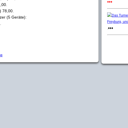
♦♦♦
,00.
) 78,00.
izer (5 Geräte):
.
.♦♦♦
te