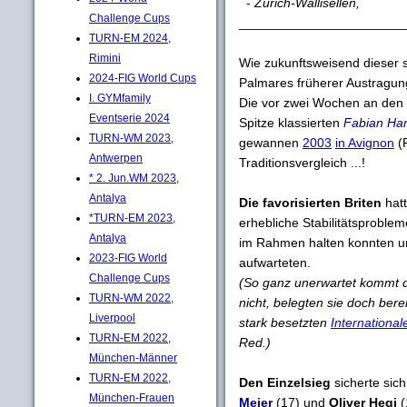
-
Zürich-Wallisellen,
Challenge Cups
_______________________
TURN-EM 2024,
Rimini
Wie zukunftsweisend dieser st
2024-FIG World Cups
Palmares früherer Austragun
I. GYMfamily
Die vor zwei Wochen an den
Eventserie 2024
Spitze klassierten
Fabian H
TURN-WM 2023,
gewannen
2003
in Avignon
(
Antwerpen
Traditionsvergleich ...!
* 2. Jun.WM 2023,
Antalya
Die favorisierten Briten
hat
*TURN-EM 2023,
erhebliche Stabilitätsprobl
Antalya
im Rahmen halten konnten un
2023-FIG World
aufwarteten.
Challenge Cups
(So ganz unerwartet kommt 
TURN-WM 2022,
nicht, belegten sie doch ber
Liverpool
stark besetzten
Internationa
TURN-EM 2022,
Red.)
München-Männer
TURN-EM 2022,
Den Einzelsieg
sicherte sic
München-Frauen
Meier
(17) und
Oliver Hegi
(