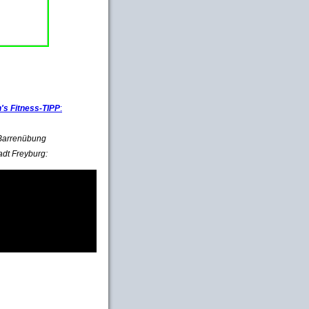
s Fitness-TIPP
:
e Barrenübung
adt Freyburg: