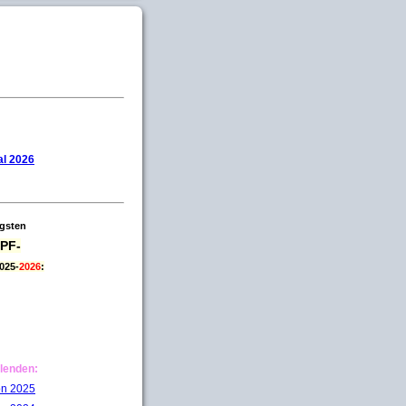
l 2026
igsten
PF-
025-
2026
:
lenden:
on 2025