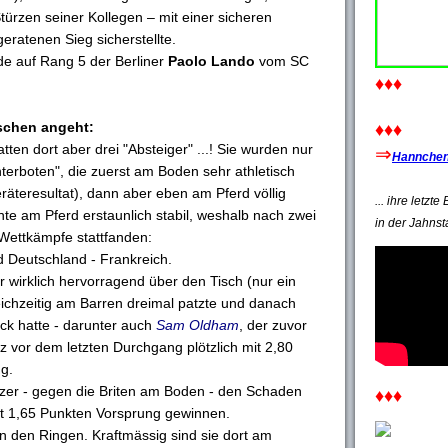
ürzen seiner Kollegen – mit einer sicheren
ratenen Sieg sicherstellte.
de auf Rang 5 der Berliner
Paolo Lando
vom SC
♦♦♦
schen angeht:
♦♦♦
tten dort aber drei "Absteiger" ...! Sie wurden nur
⇒
Hannchen'
terboten", die zuerst am Boden sehr athletisch
räteresultat), dann aber eben am Pferd völlig
... ihre letzt
nte am Pferd erstaunlich stabil, weshalb nach zwei
in der Jahnst
Wettkämpfe stattfanden:
d Deutschland - Frankreich.
wirklich hervorragend über den Tisch (nur ein
leichzeitig am Barren dreimal patzte und danach
ck hatte - darunter auch
Sam Oldham
, der zuvor
iz vor dem letzten Durchgang plötzlich mit 2,80
g.
zer - gegen die Briten am Boden - den Schaden
♦♦♦
it 1,65 Punkten Vorsprung gewinnen.
n den Ringen. Kraftmässig sind sie dort am