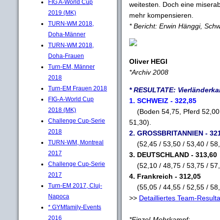
FIG A-World Cup
weitesten. Doch eine miserab
2019 (MK)
mehr kompensieren.
TURN-WM 2018,
* Bericht: Erwin Hänggi, Sch
Doha-Männer
TURN-WM 2018,
Doha-Frauen
Oliver HEGI
Turn-EM, Männer
*Archiv 2008
2018
Turn-EM Frauen 2018
* RESULTATE: Vierländerka
FIG-A-World Cup
1. SCHWEIZ - 322,85
2018 (MK)
(Boden 54,75, Pferd 52,00,
Challenge Cup-Serie
51,30).
2018
2. GROSSBRITANNIEN - 321
TURN-WM, Montreal
(52,45 / 53,50 / 53,40 / 58,7
2017
3. DEUTSCHLAND - 313,60
Challenge Cup-Serie
(52,10 / 48,75 / 53,75 / 57,1
2017
4. Frankreich - 312,05
Turn-EM 2017, Cluj-
(55,05 / 44,55 / 52,55 / 58,6
Napoca
>>
Detailliertes Team-Resulta
* GYMfamily-Events
2016
*Einzel-Mehrkampf: