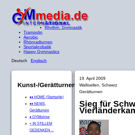
Gerätturnen
Rhythm. Gymnastik
Trampolin
Aerobic
Rhönradturnen
Sportakrobatik
Happy Gymnastics
Deutsch
Englisch
19. April 2009
Kunst-/Gerätturnen
Wallisellen, Schweiz
Gerätturnen
♦♦ HOME (Startseite)
Sieg für Schw
♦♦ NEWS,
Vierländerka
Gerätturnen
♦ GYMbörse
+ IN STILLEM
GEDENKEN ...