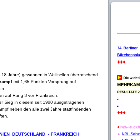
34. Berliner
Bärchenpoka
♦♦♦
s 18 Jahre) gewannen in Wallisellen überraschend
►
Die wicht
rkampf
mit 1,65 Punkten Vorsprung auf
MEHRKAM
en.
RESULTATE 2
n auf Rang 3 vor Frankreich.
izer Sieg in diesem seit 1990 ausgetragenen
mpf neben den alle zwei Jahre stattfindenden
♦♦♦
ten.
♦
IWA-Rückb
NIEN DEUTSCHLAND - FRANKREICH
►
NBL-Sais