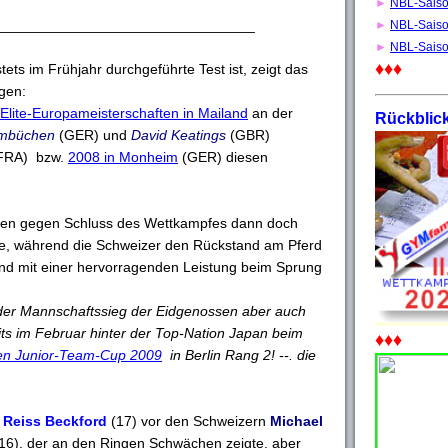
►
NBL-Sais
________________________________
►
NBL-Sais
►
NBL-Sais
♦♦♦
ets im Frühjahr durchgeführte Test ist, zeigt das
gen:
Elite-Europameisterschaften in Mailand
an der
Rückblic
ambüchen
(GER) und
David Keatings
(GBR)
FRA) bzw.
2008 in Monheim
(GER) diesen
ten gegen Schluss des Wettkampfes dann doch
eme, während die Schweizer den Rückstand am Pferd
d mit einer hervorragenden Leistung beim Sprung
der Mannschaftssieg der Eidgenossen aber auch
eits im Februar hinter der Top-Nation Japan beim
♦♦♦
len Junior-Team-Cup 2009
in Berlin Rang 2! --. die
h
Reiss Beckford
(17) vor den Schweizern
Michael
16), der an den Ringen Schwächen zeigte, aber