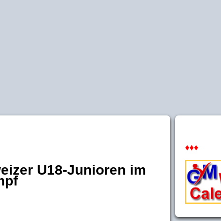
♦♦♦
eizer U18-Junioren im
mpf