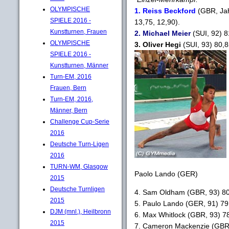
OLYMPISCHE
1. Reiss Beckford
(GBR, Jah
SPIELE 2016 -
13,75, 12,90).
Kunstturnen, Frauen
2. Michael Meier
(SUI, 92) 8
OLYMPISCHE
3. Oliver Hegi
(SUI, 93) 80,8
SPIELE 2016 -
Kunstturnen, Männer
Turn-EM, 2016
Frauen, Bern
Turn-EM, 2016,
Männer, Bern
Challenge Cup-Serie
2016
Deutsche Turn-Ligen
2016
TURN-WM, Glasgow
Paolo Lando (GER)
2015
Deutsche Turnligen
4. Sam Oldham (GBR, 93) 80
2015
5. Paulo Lando (GER, 91) 79
DJM (mnl.), Heilbronn
6. Max Whitlock (GBR, 93) 7
2015
7. Cameron Mackenzie (GBR,