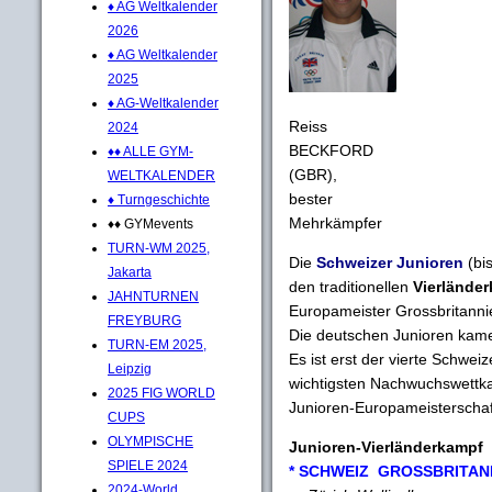
♦ AG Weltkalender
2026
♦ AG Weltkalender
2025
♦ AG-Weltkalender
Reiss
2024
BECKFORD
♦♦ ALLE GYM-
(GBR),
WELTKALENDER
bester
♦ Turngeschichte
Mehrkämpfer
♦♦ GYMevents
TURN-WM 2025,
Die
Schweizer Junioren
(bi
Jakarta
den traditionellen
Vierlände
JAHNTURNEN
Europameister Grossbritanni
FREYBURG
Die deutschen Junioren kame
TURN-EM 2025,
Es ist erst der vierte Schwe
Leipzig
wichtigsten Nachwuchswettka
2025 FIG WORLD
Junioren-Europameisterschaf
CUPS
OLYMPISCHE
Junioren-Vierländerkampf
SPIELE 2024
* SCHWEIZ GROSSBRITAN
2024-World