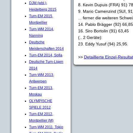
DJM (wbl.),
8. Kevin Dupuis (FRA) 91) 78
Heidelberg 2015
9. Mario Camenzind (SUI, 91
Turn-EM 2015,
... ferner die weiteren Schwe
Montpellier
14. Pablo Brägger (92) 66,85
Turn-WM 2014,
16. Siro Bortolin (91) 63,45
Nanning
(.. 2 Geräte):
Deutsche
23. Eddy Yusuf (94) 25,95.
Meisterschaften 2014
Turn-EM 2014, Sofia
>>
Detaillierte Einzel-Resulta
Deutsche Turn-Ligen
2014
Turn-WM 2013,
Antwerpen
Turn-EM 2013,
Moskau
OLYMPISCHE
SPIELE 2012
Turn-EM 2012,
Montpellier (M)
Turn-WM 2011, Tokio