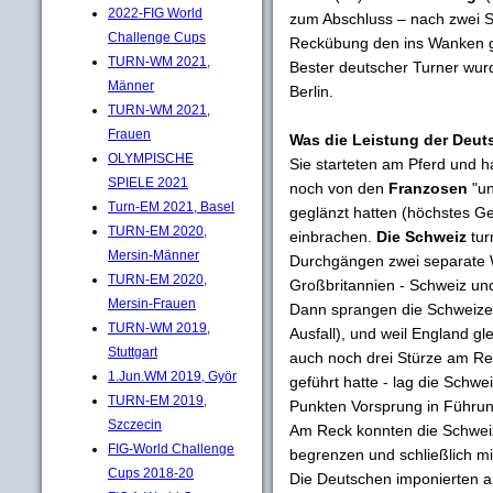
2022-FIG World
zum Abschluss – nach zwei St
Challenge Cups
Reckübung den ins Wanken ge
TURN-WM 2021,
Bester deutscher Turner wur
Männer
Berlin.
TURN-WM 2021,
Frauen
Was die Leistung der Deut
OLYMPISCHE
Sie starteten am Pferd und ha
SPIELE 2021
noch von den
Franzosen
"un
Turn-EM 2021, Basel
geglänzt hatten (höchstes Ge
TURN-EM 2020,
einbrachen.
Die Schweiz
tur
Mersin-Männer
Durchgängen zwei separate 
TURN-EM 2020,
Großbritannien - Schweiz un
Mersin-Frauen
Dann sprangen die Schweizer 
TURN-WM 2019,
Ausfall), und weil England g
Stuttgart
auch noch drei Stürze am Re
1.Jun.WM 2019, Györ
geführt hatte - lag die Schwe
TURN-EM 2019,
Punkten Vorsprung in Führun
Szczecin
Am Reck konnten die Schwei
FIG-World Challenge
begrenzen und schließlich m
Cups 2018-20
Die Deutschen imponierten a