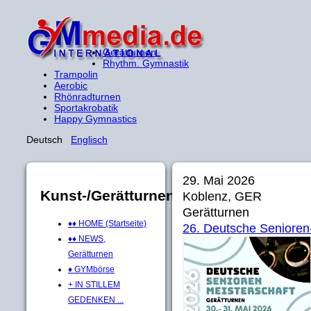
Gerätturnen
Rhythm. Gymnastik
Trampolin
Aerobic
Rhönradturnen
Sportakrobatik
Happy Gymnastics
Deutsch
Englisch
29. Mai 2026
Kunst-/Gerätturnen
Koblenz, GER
Gerätturnen
♦♦ HOME (Startseite)
26. Deutsche Senioren
♦♦ NEWS,
Gerätturnen
♦ GYMbörse
+ IN STILLEM
GEDENKEN ...