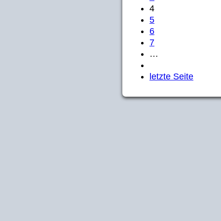
4
5
6
7
…
letzte Seite