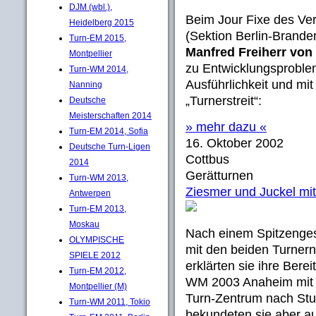
DJM (wbl.),
Beim Jour Fixe des Ve
Heidelberg 2015
(Sektion Berlin-Brande
Turn-EM 2015,
Manfred Freiherr von
Montpellier
zu Entwicklungsproble
Turn-WM 2014,
Ausführlichkeit und mi
Nanning
„Turnerstreit“:
Deutsche
Meisterschaften 2014
» mehr dazu «
Turn-EM 2014, Sofia
16. Oktober 2002
Deutsche Turn-Ligen
Cottbus
2014
Gerätturnen
Turn-WM 2013,
Ziesmer und Juckel mit
Antwerpen
Turn-EM 2013,
Moskau
Nach einem Spitzenge
OLYMPISCHE
mit den beiden Turner
SPIELE 2012
erklärten sie ihre Berei
Turn-EM 2012,
WM 2003 Anaheim mit 
Montpellier (M)
Turn-Zentrum nach Stut
Turn-WM 2011, Tokio
bekundeten sie aber au