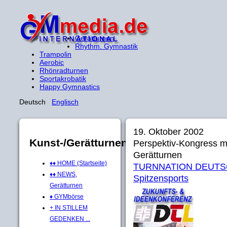
Gerätturnen
Rhythm. Gymnastik
Trampolin
Aerobic
Rhönradturnen
Sportakrobatik
Happy Gymnastics
Deutsch
Englisch
19. Oktober 2002
Kunst-/Gerätturnen
Perspektiv-Kongress mi
Gerätturnen
♦♦ HOME (Startseite)
TURNNATION DEUTSCH
♦♦ NEWS,
Spitzensports
Gerätturnen
♦ GYMbörse
+ IN STILLEM
GEDENKEN ...