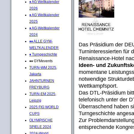
♦ AG Weltkalender
2026
♦ AG Weltkalender
2025
♦ AG-Weltkalender
2024
♦♦ ALLE GYM-
Das Präsidium der D
WELTKALENDER
Turninteressierten für 
♦ Turngeschichte
Renaissance-Hotel nac
♦♦ GYMevents
Ideen- und Zukunftsk
TURN-WM 2025,
momentane Leistungsst
Jakarta
notwendige Strukturde
JAHNTURNEN
Wettkampfsport.
FREYBURG
Das DTL-Präsidium bit
TURN-EM 2025,
telefonisch unter der
Leipzig
Überraschend haben si
2025 FIG WORLD
Turngeschichte angesag
CUPS
Zur Problemdarstellung
OLYMPISCHE
entsprechende Kongre
SPIELE 2024
2024-World