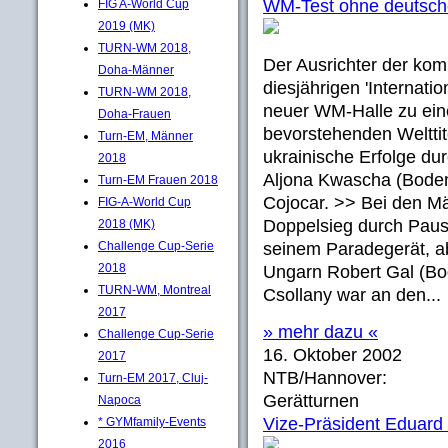
WM-Test ohne deutsche
FIG A-World Cup
2019 (MK)
TURN-WM 2018,
Der Ausrichter der ko
Doha-Männer
diesjährigen 'Internati
TURN-WM 2018,
neuer WM-Halle zu ein
Doha-Frauen
bevorstehenden Welttit
Turn-EM, Männer
ukrainische Erfolge dur
2018
Aljona Kwascha (Bode
Turn-EM Frauen 2018
Cojocar. >> Bei den M
FIG-A-World Cup
Doppelsieg durch Paus
2018 (MK)
Challenge Cup-Serie
seinem Paradegerät, a
2018
Ungarn Robert Gal (Bod
TURN-WM, Montreal
Csollany war an den...
2017
» mehr dazu «
Challenge Cup-Serie
16. Oktober 2002
2017
NTB/Hannover:
Turn-EM 2017, Cluj-
Gerätturnen
Napoca
Vize-Präsident Eduard F
* GYMfamily-Events
2016