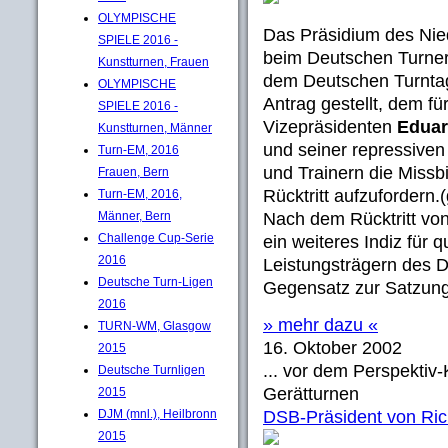
OLYMPISCHE
Das Präsidium des Nie
SPIELE 2016 -
beim Deutschen Turne
Kunstturnen, Frauen
dem Deutschen Turnta
OLYMPISCHE
Antrag gestellt, dem f
SPIELE 2016 -
Vizepräsidenten
Eduar
Kunstturnen, Männer
und seiner repressiven
Turn-EM, 2016
und Trainern die Missb
Frauen, Bern
Rücktritt aufzufordern
Turn-EM, 2016,
Männer, Bern
Nach dem Rücktritt von
Challenge Cup-Serie
ein weiteres Indiz für
2016
Leistungsträgern des 
Deutsche Turn-Ligen
Gegensatz zur Satzung
2016
» mehr dazu «
TURN-WM, Glasgow
16. Oktober 2002
2015
... vor dem Perspektiv
Deutsche Turnligen
Gerätturnen
2015
DJM (mnl.), Heilbronn
DSB-Präsident von Ric
2015