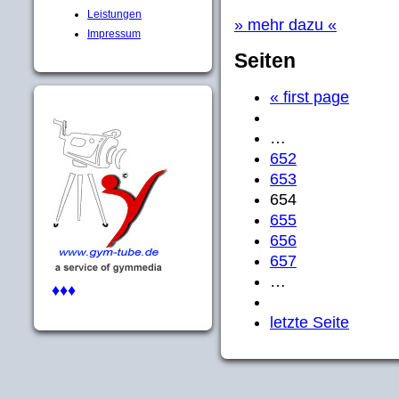
Leistungen
» mehr dazu «
Impressum
Seiten
« first page
…
652
653
654
655
656
657
…
♦♦♦
letzte Seite