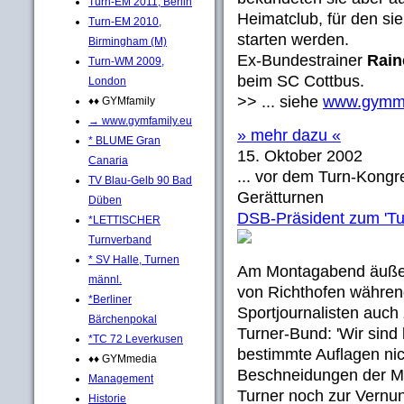
Turn-EM 2011, Berlin
Heimatclub, für den sie
Turn-EM 2010,
starten werden.
Birmingham (M)
Ex-Bundestrainer
Rain
Turn-WM 2009,
beim SC Cottbus.
London
>> ... siehe
www.gymm
♦♦ GYMfamily
→ www.gymfamily.eu
» mehr dazu «
* BLUME Gran
15. Oktober 2002
Canaria
... vor dem Turn-Kongr
TV Blau-Gelb 90 Bad
Gerätturnen
Düben
DSB-Präsident zum 'Tur
*LETTISCHER
Turnverband
* SV Halle, Turnen
Am Montagabend äußert
männl.
von Richthofen während 
*Berliner
Sportjournalisten auch
Bärchenpokal
Turner-Bund: 'Wir sind
*TC 72 Leverkusen
bestimmte Auflagen nich
♦♦ GYMmedia
Beschneidungen der Mit
Management
Turner noch zur Vernu
Historie