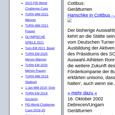
Cottbus:
2022-FIG World
Gerätturnen
Challenge Cups
TURN-WM 2021,
Hanschke in Cottbus - 
Männer
TURN-WM 2021,
Der bisherige Auswahl
Frauen
kehrt an die Stätte sei
OLYMPISCHE
vom Deutschen Turner-
SPIELE 2021
Ausbildung der Aktive
Turn-EM 2021, Basel
des Präsidiums des SC
TURN-EM 2020,
Auswahl-Athleten Ronn
Mersin-Männer
die weitere Zukunft de
TURN-EM 2020,
Mersin-Frauen
Förderkompanie der B
TURN-WM 2019,
erklärten unisono, das
Stuttgart
halten', auch wenn sie..
1.Jun.WM 2019, Györ
» mehr dazu «
TURN-EM 2019,
16. Oktober 2002
Szczecin
Debrecen/Ungarn
FIG-World Challenge
Gerätturnen
Cups 2018-20