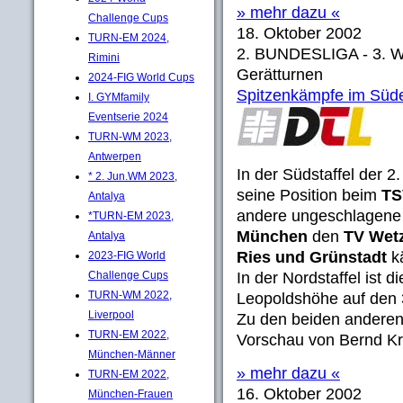
» mehr dazu «
Challenge Cups
18. Oktober 2002
TURN-EM 2024,
2. BUNDESLIGA - 3. W
Rimini
Gerätturnen
2024-FIG World Cups
Spitzenkämpfe im Süde
I. GYMfamily
Eventserie 2024
TURN-WM 2023,
Antwerpen
In der Südstaffel der 
* 2. Jun.WM 2023,
seine Position beim
TS
Antalya
andere ungeschlagene
*TURN-EM 2023,
München
den
TV Wet
Antalya
Ries und Grünstadt
kä
2023-FIG World
Challenge Cups
In der Nordstaffel ist
TURN-WM 2022,
Leopoldshöhe auf den 
Liverpool
Zu den beiden anderen
TURN-EM 2022,
Vorschau von Bernd Kr
München-Männer
» mehr dazu «
TURN-EM 2022,
16. Oktober 2002
München-Frauen