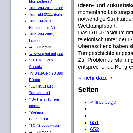
Montpellier (M)
Ideen- und Zukunftsk
Turn-WM 2011, Tokio
momentane Leistungsst
Turn-EM 2011, Berlin
notwendige Strukturde
Turn-EM 2010,
Wettkampfsport.
Birmingham (M)
Das DTL-Präsidium bit
Turn-WM 2009,
telefonisch unter der
London
Überraschend haben si
♦♦ GYMfamily
Turngeschichte angesag
→ www.gymfamily.eu
Zur Problemdarstellung
* BLUME Gran
entsprechende Kongre
Canaria
TV Blau-Gelb 90 Bad
» mehr dazu «
Düben
*LETTISCHER
Seiten
Turnverband
* SV Halle, Turnen
« first page
männl.
*Berliner
…
Bärchenpokal
651
*TC 72 Leverkusen
652
♦♦ GYMmedia