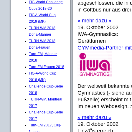
FIG-World Challenge
abgeschlossen, die in 
Cups 2018-20
in Cottbus nur aus dre
FIG A-World Cup
» mehr dazu «
2019 (MK)
19. Oktober 2002
TURN-WM 2018,
IWA-Gymnastics:
Doha-Männer
Gerätturnen
TURN-WM 2018,
GYMmedia-Partner mit
Doha-Frauen
Turn-EM, Männer
2018
Turn-EM Frauen 2018
FIG-A-World Cup
2018 (MK)
Der weltweit bekannte
Challenge Cup-Serie
Gymnastics (- siehe a
2018
Fußzeile) erscheint mi
TURN-WM, Montreal
im neuen Webdesign. >
2017
Challenge Cup-Serie
» mehr dazu «
2017
19. Oktober 2002
Turn-EM 2017, Cluj-
Linz/Österreich
Napoca