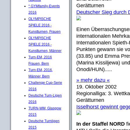
Gerätturnen
* GYMfamily-Events
Deutscher Sieg durch D
2016
OLYMPISCHE
SPIELE 2016 -
Einen Überraschungserf
Kunstturnen, Frauen
internationalen Mehrk
OLYMPISCHE
Internationalen Spieth-
SPIELE 2016 -
Punkten gewann sie vo
Kunstturnen, Männer
(33.85) und Emma Prest
Turn-EM, 2016
(Marina Kissiljewa) un
Frauen, Bern
Onodi/HUN).....
Turn-EM, 2016,
Männer, Bern
» mehr dazu «
Challenge Cup-Serie
19. Oktober 2002
2016
Regionalliga: 3. Wettk
Deutsche Turn-Ligen
Gerätturnen
2016
Isselhorst gewinnt geg
TURN-WM, Glasgow
2015
Deutsche Turnligen
In der Staffel NORD
fi
2015