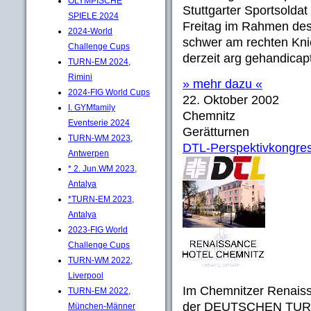
OLYMPISCHE
Stuttgarter Sportsoldat
SPIELE 2024
Freitag im Rahmen des
2024-World
schwer am rechten Knie
Challenge Cups
derzeit arg gehandicap
TURN-EM 2024,
Rimini
» mehr dazu «
2024-FIG World Cups
22. Oktober 2002
I. GYMfamily
Chemnitz
Eventserie 2024
Gerätturnen
TURN-WM 2023,
DTL-Perspektivkongres
Antwerpen
* 2. Jun.WM 2023,
Antalya
*TURN-EM 2023,
Antalya
2023-FIG World
Challenge Cups
TURN-WM 2022,
Liverpool
Im Chemnitzer Renaiss
TURN-EM 2022,
der DEUTSCHEN TURNLI
München-Männer