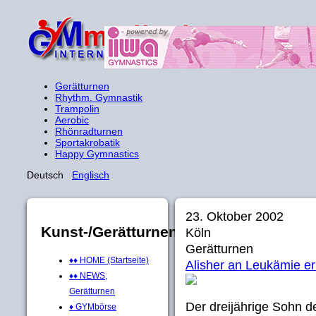
Gerätturnen
Rhythm. Gymnastik
Trampolin
Aerobic
Rhönradturnen
Sportakrobatik
Happy Gymnastics
Deutsch
Englisch
23. Oktober 2002
Kunst-/Gerätturnen
Köln
Gerätturnen
♦♦ HOME (Startseite)
Alisher an Leukämie er
♦♦ NEWS,
Gerätturnen
Der dreijährige Sohn 
♦ GYMbörse