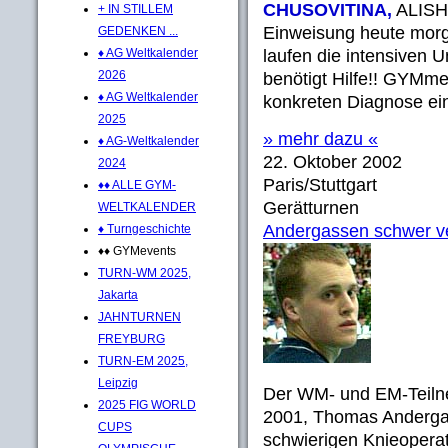
CHUSOVITINA,
ALISHE
+ IN STILLEM
Einweisung heute morge
GEDENKEN ...
♦ AG Weltkalender
laufen die intensiven 
2026
benötigt Hilfe!! GYMmed
♦ AG Weltkalender
konkreten Diagnose eine
2025
» mehr dazu «
♦ AG-Weltkalender
22. Oktober 2002
2024
Paris/Stuttgart
♦♦ ALLE GYM-
Gerätturnen
WELTKALENDER
Andergassen schwer ve
♦ Turngeschichte
♦♦ GYMevents
TURN-WM 2025,
Jakarta
JAHNTURNEN
FREYBURG
TURN-EM 2025,
Leipzig
Der WM- und EM-Teiln
2025 FIG WORLD
2001, Thomas Andergass
CUPS
schwierigen Knieoperat