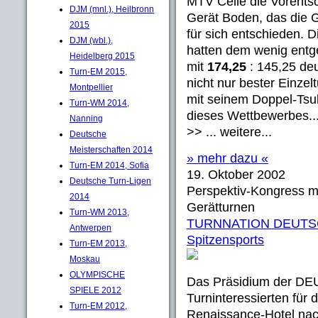
MTV Celle die Vorentsc
DJM (mnl.), Heilbronn
Gerät Boden, das die G
2015
für sich entschieden. 
DJM (wbl.),
hatten dem wenig entg
Heidelberg 2015
mit
174,25
: 145,25 deu
Turn-EM 2015,
nicht nur bester Einzel
Montpellier
mit seinem Doppel-Tsuk
Turn-WM 2014,
dieses Wettbewerbes..
Nanning
>> ... weitere...
Deutsche
Meisterschaften 2014
» mehr dazu «
Turn-EM 2014, Sofia
19. Oktober 2002
Deutsche Turn-Ligen
Perspektiv-Kongress mi
2014
Gerätturnen
Turn-WM 2013,
TURNNATION DEUTSCH
Antwerpen
Spitzensports
Turn-EM 2013,
Moskau
OLYMPISCHE
Das Präsidium der D
SPIELE 2012
Turninteressierten für 
Turn-EM 2012,
Renaissance-Hotel nac