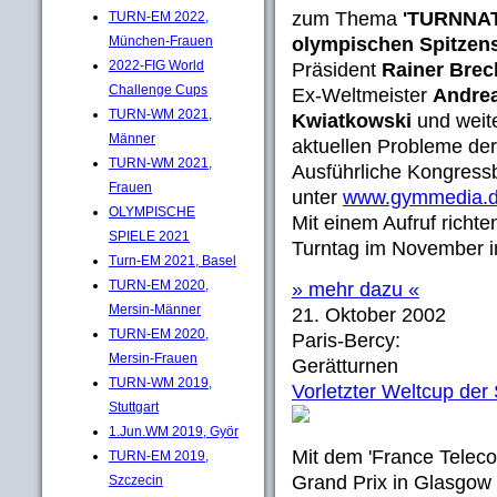
zum Thema
'TURNNAT
TURN-EM 2022,
München-Frauen
olympischen Spitzens
2022-FIG World
Präsident
Rainer Brec
Challenge Cups
Ex-Weltmeister
Andrea
TURN-WM 2021,
Kwiatkowski
und weit
Männer
aktuellen Probleme der
TURN-WM 2021,
Ausführliche Kongressb
Frauen
unter
www.gymmedia.d
OLYMPISCHE
Mit einem Aufruf richt
SPIELE 2021
Turntag im November in
Turn-EM 2021, Basel
TURN-EM 2020,
» mehr dazu «
Mersin-Männer
21. Oktober 2002
TURN-EM 2020,
Paris-Bercy:
Mersin-Frauen
Gerätturnen
TURN-WM 2019,
Vorletzter Weltcup der
Stuttgart
1.Jun.WM 2019, Györ
Mit dem 'France Teleco
TURN-EM 2019,
Grand Prix in Glasgow 
Szczecin