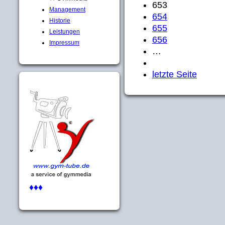
653
Management
654
Historie
655
Leistungen
656
Impressum
…
letzte Seite
♦♦♦