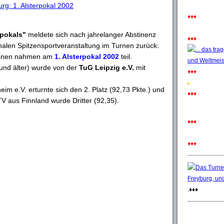
g: 1. Alsterpokal 2002
♦♦♦
rpokals"
meldete sich nach jahrelanger Abstinenz
♦♦♦
nalen Spitzensportveranstaltung im Turnen zurück:
ionen nahmen am
1. Alsterpokal 2002
teil.
und älter) wurde von der
TuG Leipzig e.V.
mit
♦♦♦
m e.V. erturnte sich den 2. Platz (92,73 Pkte.) und
♦♦♦
TV aus Finnland wurde Dritter (92,35).
♦♦♦
♦♦♦
.♦♦♦