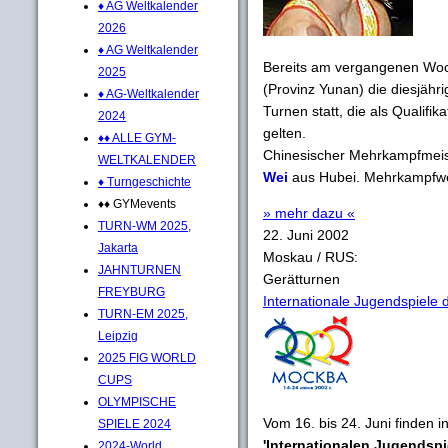
♦ AG Weltkalender
2026
♦ AG Weltkalender
Bereits am vergangenen Woc
2025
(Provinz Yunan) die diesjähr
♦ AG-Weltkalender
Turnen statt, die als Qualifi
2024
gelten.
♦♦ ALLE GYM-
Chinesischer Mehrkampfmeis
WELTKALENDER
Wei
aus Hubei. Mehrkampfwel
♦ Turngeschichte
♦♦ GYMevents
» mehr dazu «
TURN-WM 2025,
22. Juni 2002
Jakarta
Moskau / RUS:
JAHNTURNEN
Gerätturnen
FREYBURG
Internationale Jugendspiele 
TURN-EM 2025,
Leipzig
2025 FIG WORLD
CUPS
OLYMPISCHE
Vom 16. bis 24. Juni finden 
SPIELE 2024
'Internationalen Jugendspi
2024-World