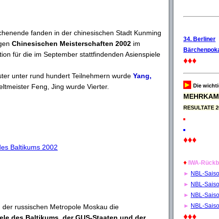
henende fanden in der chinesischen Stadt Kunming
34. Berliner
igen
Chinesischen Meisterschaften 2002
im
Bärchenpoka
kation für die im September stattfindenden Asienspiele
♦♦♦
ter unter rund hundert Teilnehmern wurde
Yang,
►
tmeister Feng, Jing wurde Vierter.
Die wicht
MEHRKAM
RESULTATE 2
♦♦♦
des Baltikums 2002
♦
IWA-Rückb
►
NBL-Sais
►
NBL-Sais
►
NBL-Sais
►
NBL-Sais
in der russischen Metropole Moskau die
♦♦♦
ele des Baltikums, der GUS-Staaten und der