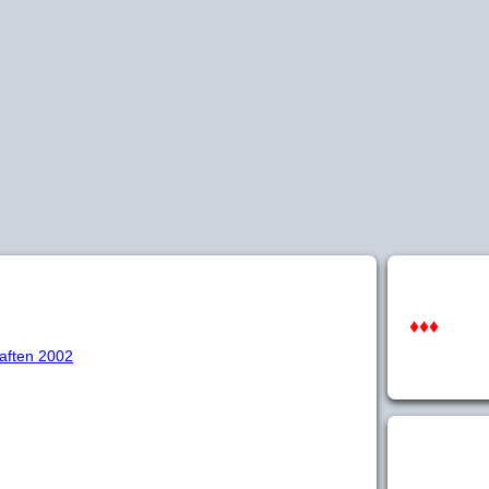
♦♦♦
aften 2002