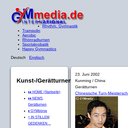
Gerätturnen
Rhythm. Gymnastik
Trampolin
Aerobic
Rhönradturnen
Sportakrobatik
Happy Gymnastics
Deutsch
Englisch
23. Juni 2002
Kunst-/Gerätturnen
Kunming / China:
Gerätturnen
♦♦ HOME (Startseite)
Chinesische Turn-Meistersch
♦♦ NEWS,
Gerätturnen
♦ GYMbörse
+ IN STILLEM
GEDENKEN ...