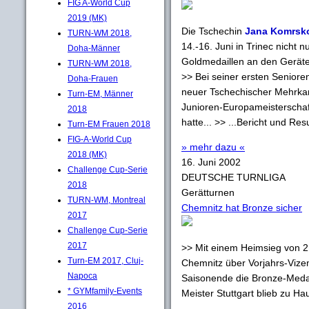
FIG A-World Cup
2019 (MK)
Die Tschechin
Jana Komrsk
TURN-WM 2018,
14.-16. Juni in Trinec nicht 
Doha-Männer
Goldmedaillen an den Gerät
TURN-WM 2018,
>> Bei seiner ersten Senior
Doha-Frauen
neuer Tschechischer Mehrkam
Turn-EM, Männer
Junioren-Europameisterschaf
2018
hatte... >> ...Bericht und Res
Turn-EM Frauen 2018
FIG-A-World Cup
» mehr dazu «
2018 (MK)
16. Juni 2002
Challenge Cup-Serie
DEUTSCHE TURNLIGA
2018
Gerätturnen
TURN-WM, Montreal
Chemnitz hat Bronze sicher
2017
Challenge Cup-Serie
2017
>> Mit einem Heimsieg von 2
Turn-EM 2017, Cluj-
Chemnitz über Vorjahrs-Vize
Napoca
Saisonende die Bronze-Medai
* GYMfamily-Events
Meister Stuttgart blieb zu 
2016