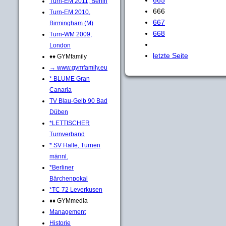
Turn-EM 2011, Berlin
666
Turn-EM 2010,
667
Birmingham (M)
668
Turn-WM 2009,
London
letzte Seite
♦♦ GYMfamily
→ www.gymfamily.eu
* BLUME Gran
Canaria
TV Blau-Gelb 90 Bad
Düben
*LETTISCHER
Turnverband
* SV Halle, Turnen
männl.
*Berliner
Bärchenpokal
*TC 72 Leverkusen
♦♦ GYMmedia
Management
Historie