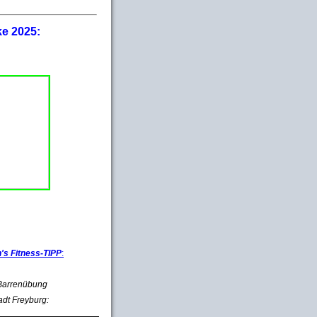
ke 2025:
s Fitness-TIPP
:
e Barrenübung
adt Freyburg: