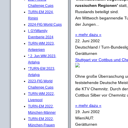
russischen Regionen'
statt
Challenge Cups
Russlands beteiligt sind.
TURN-EM 2024,
Am Mittwoch begannendie Tu
Rimini
der Jungen...
2024-FIG World Cups
I. GYMfamily
» mehr dazu «
Eventserie 2024
22. Juni 2002
TURN-WM 2023,
Deutschland / Turn-Bundesli
Antwerpen
Gerätturnen
* 2. Jun.WM 2023,
Stuttgart vor Cottbus und Ch
Antalya
*TURN-EM 2023,
Antalya
Ohne große Überraschung un
2023-FIG World
feststehende Deutsche Meist
Challenge Cups
die KTV Chemnitz. Durch den 
TURN-WM 2022,
Cottbus Silber vor Chemnitz
Liverpool
» mehr dazu «
TURN-EM 2022,
19. Juni 2002
München-Männer
Wien/AUT:
TURN-EM 2022,
Gerätturnen
München-Frauen