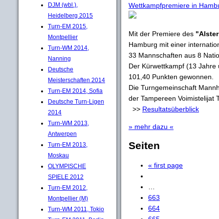
DJM (wbl.),
Wettkampfpremiere in Hambur
Heidelberg 2015
Turn-EM 2015,
Mit der Premiere des
"Alste
Montpellier
Hamburg mit einer internatio
Turn-WM 2014,
33 Mannschaften aus 8 Nat
Nanning
Der Kürwettkampf (13 Jahre 
Deutsche
101,40 Punkten gewonnen.
Meisterschaften 2014
Die Turngemeinschaft Mannhei
Turn-EM 2014, Sofia
der Tampereen Voimistelijat 
Deutsche Turn-Ligen
>>
Resultatsüberblick
2014
Turn-WM 2013,
» mehr dazu «
Antwerpen
Seiten
Turn-EM 2013,
Moskau
« first page
OLYMPISCHE
SPIELE 2012
…
Turn-EM 2012,
663
Montpellier (M)
664
Turn-WM 2011, Tokio
665