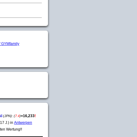
AI
=
16,233
!
(JPN):
(
7.4
)
17 J.) in
Antwerpen
ten Wertung!!