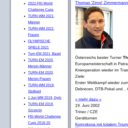
Thomas 'Zimsi' Zimmermann
2022-FIG World
Challenge Cups
TURN-WM 2021,
Männer
TURN-WM 2021,
Frauen
OLYMPISCHE
SPIELE 2021
Turn-EM 2021, Basel
Österreichs bester Turner
Th
TURN-EM 2020,
Europameisterschaft in Patras
Mersin-Männer
Knieoperation wieder im Trai
TURN-EM 2020,
Ziele:
Mersin-Frauen
Erster Wettkampf wieder zum
TURN-WM 2019,
Debrecen, DTB-Pokal und... 
Stuttgart
1.Jun.WM 2019, Györ
» mehr dazu «
TURN-EM 2019,
19. Juni 2002
Szczecin
Trinec / CZE
FIG-World Challenge
Gerätturnen
Cups 2018-20
Komrskova mit totalem Triump