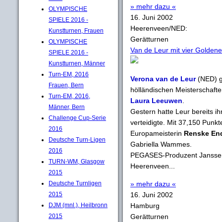
» mehr dazu «
OLYMPISCHE
16. Juni 2002
SPIELE 2016 -
Heerenveen/NED:
Kunstturnen, Frauen
Gerätturnen
OLYMPISCHE
Van de Leur mit vier Goldene
SPIELE 2016 -
Kunstturnen, Männer
Turn-EM, 2016
Verona van de Leur
(NED) g
Frauen, Bern
hölländischen Meisterschaft
Turn-EM, 2016,
Laura Leeuwen
.
Männer, Bern
Gestern hatte Leur bereits ih
Challenge Cup-Serie
verteidigte. Mit 37,150 Punk
2016
Europameisterin
Renske En
Deutsche Turn-Ligen
Gabriella Wammes.
2016
PEGASES-Produzent Janssen
TURN-WM, Glasgow
Heerenveen...
2015
Deutsche Turnligen
» mehr dazu «
2015
16. Juni 2002
DJM (mnl.), Heilbronn
Hamburg
2015
Gerätturnen