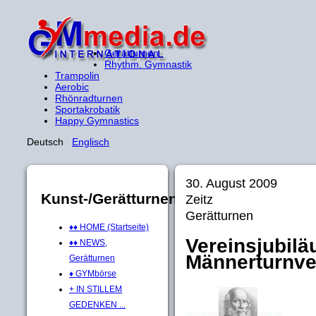
Gerätturnen
Rhythm. Gymnastik
Trampolin
Aerobic
Rhönradturnen
Sportakrobatik
Happy Gymnastics
Deutsch
Englisch
30. August 2009
Kunst-/Gerätturnen
Zeitz
Gerätturnen
♦♦ HOME (Startseite)
Vereinsjubilä
♦♦ NEWS,
Männerturnve
Gerätturnen
♦ GYMbörse
+ IN STILLEM
GEDENKEN ...