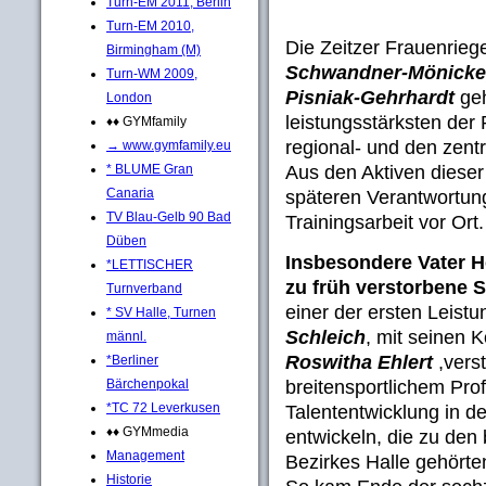
Turn-EM 2011, Berlin
Turn-EM 2010,
Die Zeitzer Frauenriege
Birmingham (M)
Schwandner-Mönicke,
Turn-WM 2009,
Pisniak-Gehrhardt
ge
London
leistungsstärksten der
♦♦ GYMfamily
regional- und den zent
→ www.gymfamily.eu
Aus den Aktiven dieser 
* BLUME Gran
Canaria
späteren Verantwortung
TV Blau-Gelb 90 Bad
Trainingsarbeit vor Ort.
Düben
Insbesondere Vater H
*LETTISCHER
zu früh verstorbene 
Turnverband
einer der ersten Leistu
* SV Halle, Turnen
Schleich
, mit seinen 
männl.
Roswitha Ehlert
,verst
*Berliner
breitensportlichem Pro
Bärchenpokal
*TC 72 Leverkusen
Talententwicklung in d
♦♦ GYMmedia
entwickeln, die zu den
Management
Bezirkes Halle gehörte
Historie