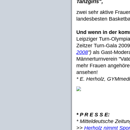
Tanzgirls",
zwei sehr aktive Fraue
landesbesten Basketbal
Und wenn in der kom
Leipziger Turn-Olympi
Zeitzer Turn-Gala 2009
2008
")
als Gast-Modera
Männerturnverein "Vate
mehr Frauen angehören
ansehen!
* E. Herholz, GYMme
* P R E S S E:
* Mitteldeutsche Zeitu
>>
Herholz nimmt Sport