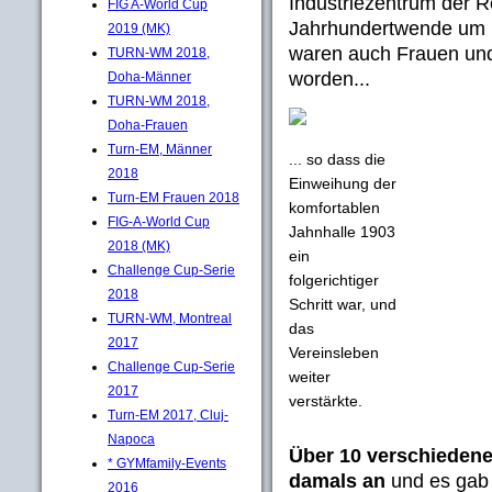
Industriezentrum der R
FIG A-World Cup
Jahrhundertwende um 1
2019 (MK)
waren auch Frauen un
TURN-WM 2018,
worden...
Doha-Männer
TURN-WM 2018,
Doha-Frauen
Turn-EM, Männer
... so dass die
2018
Einweihung der
Turn-EM Frauen 2018
komfortablen
FIG-A-World Cup
Jahnhalle 1903
2018 (MK)
ein
Challenge Cup-Serie
folgerichtiger
2018
Schritt war, und
TURN-WM, Montreal
das
2017
Vereinsleben
Challenge Cup-Serie
weiter
2017
verstärkte.
Turn-EM 2017, Cluj-
Napoca
Über 10 verschiedene
* GYMfamily-Events
damals an
und es gab 
2016