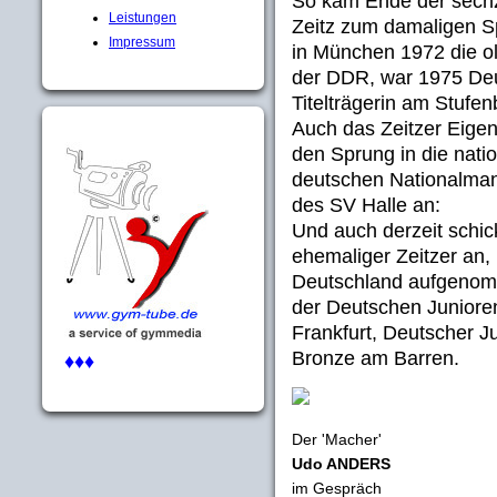
So kam Ende der sech
Leistungen
Zeitz zum damaligen S
Impressum
in München 1972 die ol
der DDR, war 1975 De
Titelträgerin am Stufen
Auch das Zeitzer Eig
den Sprung in die nati
deutschen Nationalma
des SV Halle an:
Und auch derzeit schic
ehemaliger Zeitzer an,
Deutschland aufgenom
der Deutschen Juniore
Frankfurt, Deutscher 
Bronze am Barren.
♦♦♦
Der 'Macher'
Udo ANDERS
im Gespräch