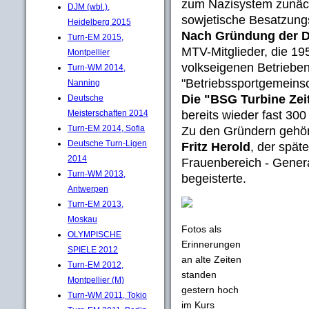
zum Nazisystem zunäch
DJM (wbl.),
sowjetische Besatzung
Heidelberg 2015
Nach Gründung der 
Turn-EM 2015,
MTV-Mitglieder, die 19
Montpellier
volkseigenen Betriebe
Turn-WM 2014,
"Betriebssportgemeins
Nanning
Die "BSG Turbine Zei
Deutsche
bereits wieder fast 300 
Meisterschaften 2014
Turn-EM 2014, Sofia
Zu den Gründern gehör
Deutsche Turn-Ligen
Fritz Herold
, der spät
2014
Frauenbereich - Genera
Turn-WM 2013,
begeisterte.
Antwerpen
Turn-EM 2013,
Moskau
Fotos als
OLYMPISCHE
Erinnerungen
SPIELE 2012
an alte Zeiten
Turn-EM 2012,
standen
Montpellier (M)
gestern hoch
Turn-WM 2011, Tokio
im Kurs