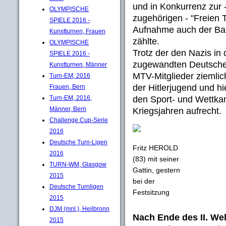
und in Konkurrenz zur
OLYMPISCHE
zugehörigen - "Freien T
SPIELE 2016 -
Aufnahme auch der Ball
Kunstturnen, Frauen
zählte.
OLYMPISCHE
Trotz der den Nazis in
SPIELE 2016 -
zugewandten Deutschen
Kunstturnen, Männer
MTV-Mitglieder ziemlich
Turn-EM, 2016
der Hitlerjugend und h
Frauen, Bern
den Sport- und Wettkam
Turn-EM, 2016,
Männer, Bern
Kriegsjahren aufrecht.
Challenge Cup-Serie
2016
Deutsche Turn-Ligen
Fritz HEROLD
2016
(83) mit seiner
TURN-WM, Glasgow
Gattin, gestern
2015
bei der
Deutsche Turnligen
Festsitzung
2015
DJM (mnl.), Heilbronn
Nach Ende des II. Wel
2015