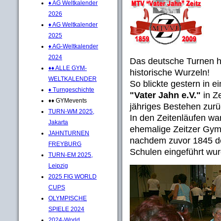
♦ AG Weltkalender
2026
♦ AG Weltkalender
2025
♦ AG-Weltkalender
2024
Das deutsche Turnen ha
♦♦ ALLE GYM-
historische Wurzeln!
WELTKALENDER
So blickte gestern in e
♦ Turngeschichte
"Vater Jahn e.V."
in Ze
♦♦ GYMevents
jähriges Bestehen zurü
TURN-WM 2025,
In den Zeitenläufen wa
Jakarta
ehemalige Zeitzer Gym
JAHNTURNEN
nachdem zuvor 1845 de
FREYBURG
Schulen eingeführt wurd
TURN-EM 2025,
Leipzig
2025 FIG WORLD
CUPS
OLYMPISCHE
SPIELE 2024
2024-World