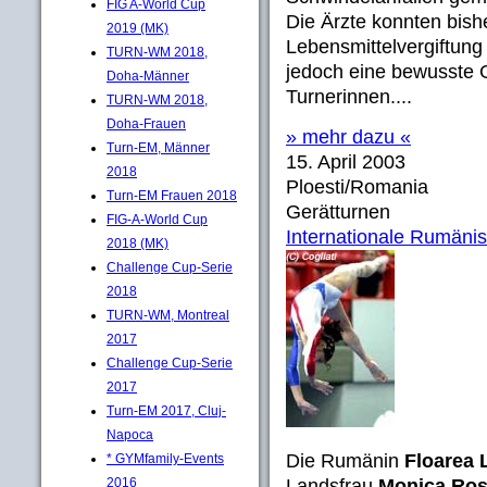
FIG A-World Cup
Die Ärzte konnten bish
2019 (MK)
Lebensmittelvergiftung 
TURN-WM 2018,
jedoch eine bewusste G
Doha-Männer
Turnerinnen....
TURN-WM 2018,
Doha-Frauen
» mehr dazu «
Turn-EM, Männer
15. April 2003
2018
Ploesti/Romania
Turn-EM Frauen 2018
Gerätturnen
FIG-A-World Cup
Internationale Rumäni
2018 (MK)
Challenge Cup-Serie
2018
TURN-WM, Montreal
2017
Challenge Cup-Serie
2017
Turn-EM 2017, Cluj-
Napoca
Die Rumänin
Floarea 
* GYMfamily-Events
2016
Landsfrau
Monica Ro