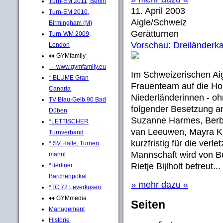
Turn-EM 2011, Berlin
11. April 2003
Turn-EM 2010,
Aigle/Schweiz
Birmingham (M)
Gerätturnen
Turn-WM 2009,
Vorschau: Dreiländerk
London
♦♦ GYMfamily
→ www.gymfamily.eu
Im Schweizerischen Aig
* BLUME Gran
Frauenteam auf die Hol
Canaria
Niederländerinnen - oh
TV Blau-Gelb 90 Bad
folgender Besetzung a
Düben
Suzanne Harmes, Berbe
*LETTISCHER
van Leeuwen, Mayra K
Turnverband
kurzfristig für die ver
* SV Halle, Turnen
Mannschaft wird von B
männl.
Rietje Bijlholt betreut...
*Berliner
Bärchenpokal
» mehr dazu «
*TC 72 Leverkusen
♦♦ GYMmedia
Seiten
Management
Historie