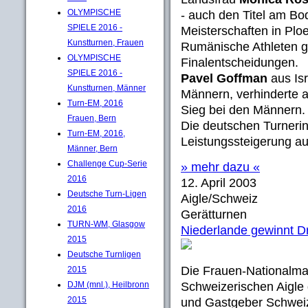
OLYMPISCHE
- auch den Titel am B
SPIELE 2016 -
Meisterschaften in Ploe
Kunstturnen, Frauen
Rumänische Athleten g
OLYMPISCHE
Finalentscheidungen.
SPIELE 2016 -
Pavel Goffman
aus Isr
Kunstturnen, Männer
Männern, verhinderte 
Turn-EM, 2016
Sieg bei den Männern.
Frauen, Bern
Die deutschen Turnerin
Turn-EM, 2016,
Leistungssteigerung auf
Männer, Bern
Challenge Cup-Serie
» mehr dazu «
2016
12. April 2003
Deutsche Turn-Ligen
Aigle/Schweiz
2016
Gerätturnen
TURN-WM, Glasgow
Niederlande gewinnt D
2015
Deutsche Turnligen
Die Frauen-Nationalma
2015
DJM (mnl.), Heilbronn
Schweizerischen Aigle
2015
und Gastgeber Schweiz