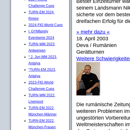
Bester Einzelturner wa
Challenge Cups
seinem Landsmann Niki
TURN-EM 2024,
sicherte vor dem bes
Rimini
dreifachen Erfolg für d
2024-FIG World Cups
» mehr dazu «
I. GYMfamily
Eventserie 2024
18. April 2003
TURN-WM 2023,
Deva / Rumänien
Antwerpen
Gerätturnen
* 2. Jun.WM 2023,
Weitere Schwierigkeite
Antalya
*TURN-EM 2023,
Antalya
2023-FIG World
Challenge Cups
TURN-WM 2022,
Liverpool
Die rumänische Zeitu
TURN-EM 2022,
weiteren Problemen im
München-Männer
ungestörten Vorbereitu
TURN-EM 2022,
Weltmeisterschaften im 
München-Frauen