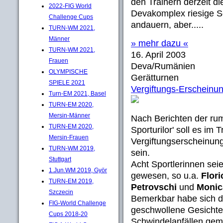
den Trainern derzeit 
2022-FIG World
Devakomplex riesige So
Challenge Cups
andauern, aber.....
TURN-WM 2021,
Männer
» mehr dazu «
TURN-WM 2021,
16. April 2003
Frauen
Deva/Rumänien
OLYMPISCHE
Gerätturnen
SPIELE 2021
Vergiftungs-Erscheinu
Turn-EM 2021, Basel
TURN-EM 2020,
Mersin-Männer
Nach Berichten der ru
TURN-EM 2020,
Sporturilor' soll es im
Mersin-Frauen
Vergiftungserscheinun
TURN-WM 2019,
sein.
Stuttgart
Acht Sportlerinnen sei
1.Jun.WM 2019, Györ
gewesen, so u.a.
Flor
TURN-EM 2019,
Petrovschi
und
Monic
Szczecin
Bemerkbar habe sich di
FIG-World Challenge
geschwollene Gesichter
Cups 2018-20
Schwindelanfällen gem