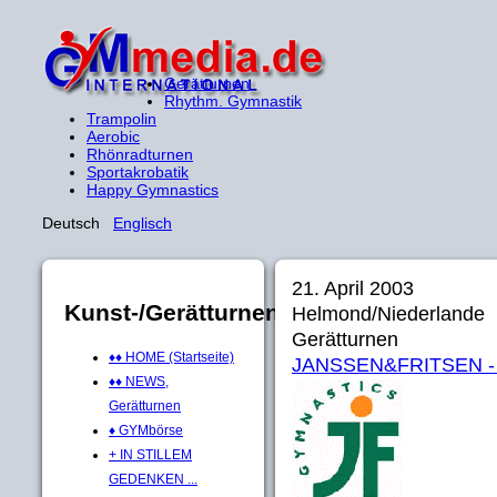
Gerätturnen
Rhythm. Gymnastik
Trampolin
Aerobic
Rhönradturnen
Sportakrobatik
Happy Gymnastics
Deutsch
Englisch
21. April 2003
Kunst-/Gerätturnen
Helmond/Niederlande
Gerätturnen
♦♦ HOME (Startseite)
JANSSEN&FRITSEN - Off
♦♦ NEWS,
Gerätturnen
♦ GYMbörse
+ IN STILLEM
GEDENKEN ...