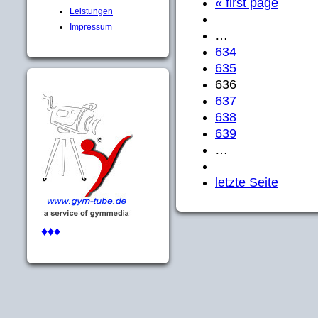
« first page
Leistungen
Impressum
…
634
635
636
637
638
639
…
letzte Seite
♦♦♦