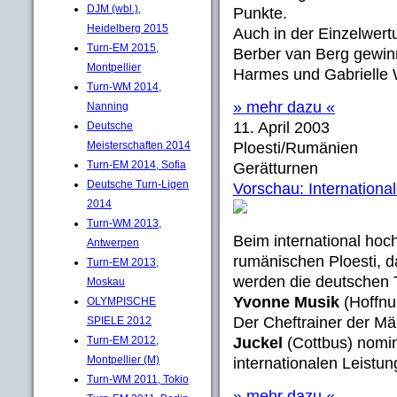
DJM (wbl.),
Punkte.
Heidelberg 2015
Auch in der Einzelwert
Turn-EM 2015,
Berber van Berg gewin
Montpellier
Harmes und Gabrielle
Turn-WM 2014,
» mehr dazu «
Nanning
11. April 2003
Deutsche
Meisterschaften 2014
Ploesti/Rumänien
Turn-EM 2014, Sofia
Gerätturnen
Deutsche Turn-Ligen
Vorschau: Internation
2014
Turn-WM 2013,
Beim international hoc
Antwerpen
rumänischen Ploesti, da
Turn-EM 2013,
werden die deutschen
Moskau
Yvonne Musik
(Hoffnu
OLYMPISCHE
Der Cheftrainer der Mä
SPIELE 2012
Turn-EM 2012,
Juckel
(Cottbus) nomini
Montpellier (M)
internationalen Leistun
Turn-WM 2011, Tokio
» mehr dazu «