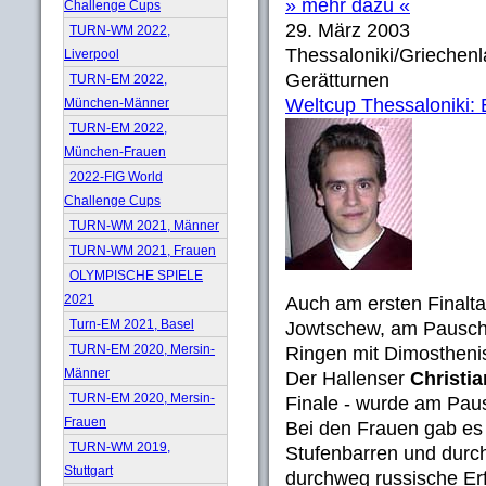
» mehr dazu «
Challenge Cups
29. März 2003
TURN-WM 2022,
Thessaloniki/Griechen
Liverpool
Gerätturnen
TURN-EM 2022,
Weltcup Thessaloniki: E
München-Männer
TURN-EM 2022,
München-Frauen
2022-FIG World
Challenge Cups
TURN-WM 2021, Männer
TURN-WM 2021, Frauen
OLYMPISCHE SPIELE
2021
Auch am ersten Finalt
Turn-EM 2021, Basel
Jowtschew, am Pausche
TURN-EM 2020, Mersin-
Ringen mit Dimostheni
Männer
Der Hallenser
Christi
TURN-EM 2020, Mersin-
Finale - wurde am Pau
Frauen
Bei den Frauen gab es
TURN-WM 2019,
Stufenbarren und durc
Stuttgart
durchweg russische Erf