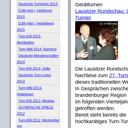
Gerätturnen
Deutsche Turnligen 2015
Lausitzer Rundschau: 
DJM (mnl.), Heilbronn
2015
Turnier
DJM (wbl.), Heidelberg
2015
Turn-EM 2015,
Montpellier
Turn-WM 2014, Nanning
Deutsche Meisterschaften
2014
Die Lausitzer Rundscha
Turn-EM 2014, Sofia
Nachlese zum
27. Turn
Deutsche Turn-Ligen
dieses traditionellen 
2014
In Gesprächen zwische
Turn-WM 2013,
Antwerpen
brandenburger Region u
Turn-EM 2013, Moskau
im folgenden Viertelja
OLYMPISCHE SPIELE
getroffen werden.
2012
Bereit steht bereits di
Turn-EM 2012, Montpellier
hochkarätiges Turn-Turn
(M)