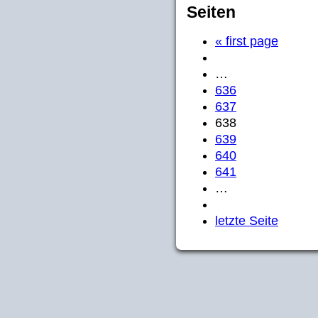
Seiten
« first page
…
636
637
638
639
640
641
…
letzte Seite