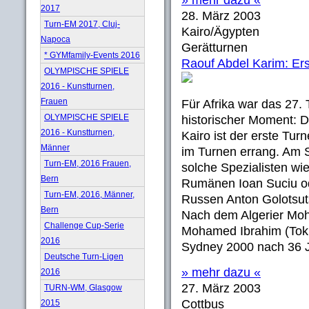
» mehr dazu «
2017
28. März 2003
Turn-EM 2017, Cluj-
Kairo/Ägypten
Napoca
Gerätturnen
* GYMfamily-Events 2016
Raouf Abdel Karim: Ers
OLYMPISCHE SPIELE
2016 - Kunstturnen,
Frauen
Für Afrika war das 27. 
OLYMPISCHE SPIELE
historischer Moment: D
2016 - Kunstturnen,
Kairo ist der erste Tur
Männer
im Turnen errang. Am
Turn-EM, 2016 Frauen,
solche Spezialisten wi
Bern
Rumänen Ioan Suciu od
Turn-EM, 2016, Männer,
Russen Anton Golotsut
Bern
Nach dem Algerier Mo
Challenge Cup-Serie
Mohamed Ibrahim (Tok
2016
Sydney 2000 nach 36 J
Deutsche Turn-Ligen
» mehr dazu «
2016
27. März 2003
TURN-WM, Glasgow
Cottbus
2015