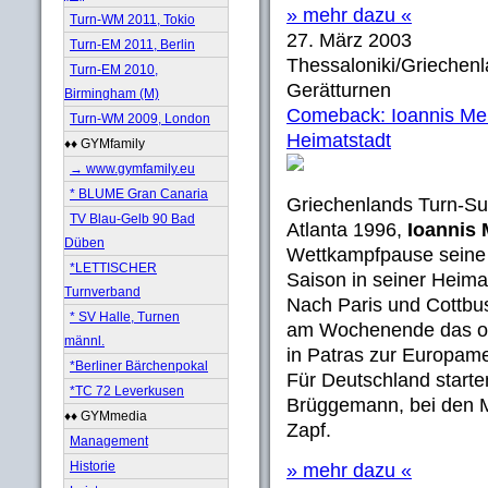
» mehr dazu «
Turn-WM 2011, Tokio
27. März 2003
Turn-EM 2011, Berlin
Thessaloniki/Griechen
Turn-EM 2010,
Gerätturnen
Birmingham (M)
Comeback: Ioannis Meli
Turn-WM 2009, London
Heimatstadt
♦♦ GYMfamily
→ www.gymfamily.eu
* BLUME Gran Canaria
Griechenlands Turn-Su
TV Blau-Gelb 90 Bad
Atlanta 1996,
Ioannis 
Düben
Wettkampfpause seine 
*LETTISCHER
Saison in seiner Heima
Turnverband
Nach Paris und Cottbus
* SV Halle, Turnen
am Wochenende das oly
männl.
in Patras zur Europame
*Berliner Bärchenpokal
Für Deutschland starten
*TC 72 Leverkusen
Brüggemann, bei den M
♦♦ GYMmedia
Zapf.
Management
Historie
» mehr dazu «