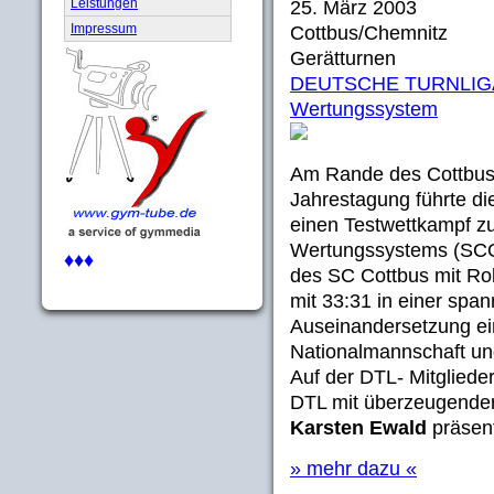
Leistungen
25. März 2003
Impressum
Cottbus/Chemnitz
Gerätturnen
DEUTSCHE TURNLIGA (
Wertungssystem
Am Rande des Cottbus
Jahrestagung führte 
einen Testwettkampf zu
Wertungssystems (SC
♦♦♦
des SC Cottbus mit Rob
mit 33:31 in einer spa
Auseinandersetzung ei
Nationalmannschaft un
Auf der DTL- Mitglied
DTL mit überzeugender
Karsten Ewald
präsent
» mehr dazu «