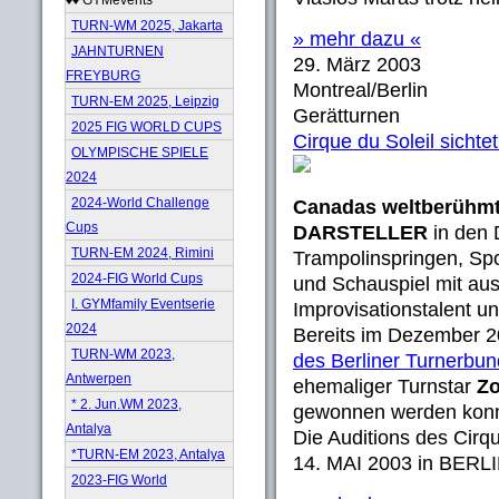
TURN-WM 2025, Jakarta
» mehr dazu «
JAHNTURNEN
29. März 2003
FREYBURG
Montreal/Berlin
TURN-EM 2025, Leipzig
Gerätturnen
2025 FIG WORLD CUPS
Cirque du Soleil sichtet
OLYMPISCHE SPIELE
2024
2024-World Challenge
Canadas weltberühmte
Cups
DARSTELLER
in den 
TURN-EM 2024, Rimini
Trampolinspringen, Spo
2024-FIG World Cups
und Schauspiel mit ausg
I. GYMfamily Eventserie
Improvisationstalent 
2024
Bereits im Dezember 2
TURN-WM 2023,
des Berliner Turnerbu
Antwerpen
ehemaliger Turnstar
Zo
* 2. Jun.WM 2023,
gewonnen werden konn
Antalya
Die Auditions des Cirq
*TURN-EM 2023, Antalya
14. MAI 2003 in BERLIN
2023-FIG World