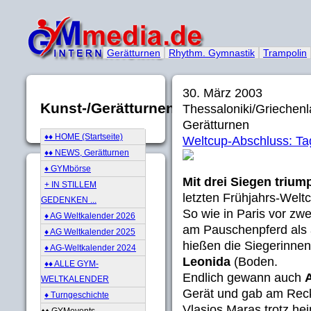
Gerätturnen
Rhythm. Gymnastik
Trampolin
30. März 2003
Kunst-/Gerätturnen
Thessaloniki/Griechen
Gerätturnen
♦♦ HOME (Startseite)
Weltcup-Abschluss: Ta
♦♦ NEWS, Gerätturnen
♦ GYMbörse
Mit drei Siegen triu
+ IN STILLEM
letzten Frühjahrs-Welt
GEDENKEN ...
So wie in Paris vor z
♦ AG Weltkalender 2026
am Pauschenpferd als 
♦ AG Weltkalender 2025
hießen die Siegerinne
♦ AG-Weltkalender 2024
Leonida
(Boden.
♦♦ ALLE GYM-
Endlich gewann auch
WELTKALENDER
Gerät und gab am Reck
♦ Turngeschichte
Vlasios Maras trotz h
♦♦ GYMevents