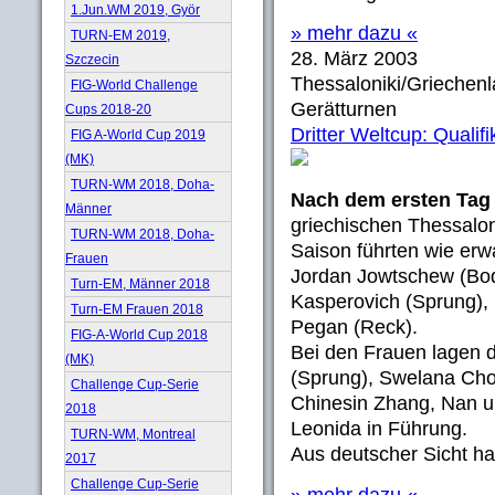
1.Jun.WM 2019, Györ
» mehr dazu «
TURN-EM 2019,
28. März 2003
Szczecin
Thessaloniki/Griechen
FIG-World Challenge
Gerätturnen
Cups 2018-20
Dritter Weltcup: Qualif
FIG A-World Cup 2019
(MK)
TURN-WM 2018, Doha-
Nach dem ersten Tag
Männer
griechischen Thessaloni
TURN-WM 2018, Doha-
Saison führten wie erw
Frauen
Jordan Jowtschew (Bode
Turn-EM, Männer 2018
Kasperovich (Sprung), 
Turn-EM Frauen 2018
Pegan (Reck).
FIG-A-World Cup 2018
Bei den Frauen lagen 
(MK)
(Sprung), Swelana Cho
Challenge Cup-Serie
Chinesin Zhang, Nan 
2018
Leonida in Führung.
TURN-WM, Montreal
Aus deutscher Sicht hat
2017
Challenge Cup-Serie