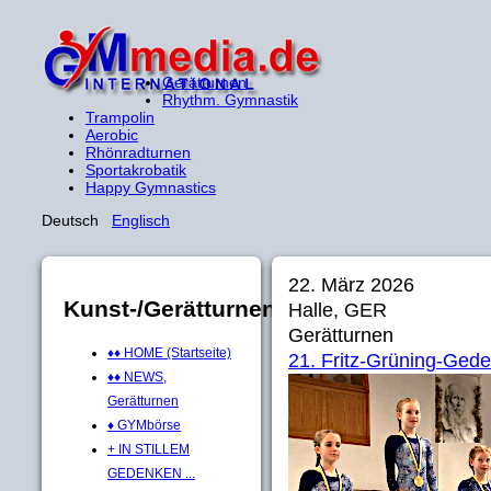
Gerätturnen
Rhythm. Gymnastik
Trampolin
Aerobic
Rhönradturnen
Sportakrobatik
Happy Gymnastics
Deutsch
Englisch
22. März 2026
Kunst-/Gerätturnen
Halle, GER
Gerätturnen
♦♦ HOME (Startseite)
21. Fritz-Grüning-Ged
♦♦ NEWS,
Gerätturnen
♦ GYMbörse
+ IN STILLEM
GEDENKEN ...