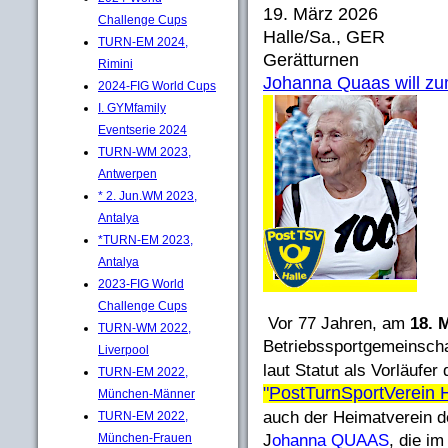
19. März 2026
Challenge Cups
Halle/Sa., GER
TURN-EM 2024,
Gerätturnen
Rimini
Johanna Quaas will zum
2024-FIG World Cups
I. GYMfamily
Eventserie 2024
TURN-WM 2023,
Antwerpen
* 2. Jun.WM 2023,
Antalya
*TURN-EM 2023,
Antalya
2023-FIG World
Challenge Cups
Vor 77 Jahren, am
18. 
TURN-WM 2022,
Betriebssportgemeinsch
Liverpool
laut Statut als Vorläufer
TURN-EM 2022,
"
PostTurnSportVerein H
München-Männer
auch der Heimatverein d
TURN-EM 2022,
München-Frauen
J
ohanna QUAAS
, die i