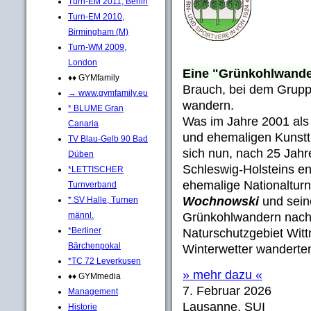
Turn-EM 2011, Berlin
Turn-EM 2010,
Birmingham (M)
Turn-WM 2009,
London
Eine "Grünkohlwand
♦♦ GYMfamily
Brauch, bei dem Grupp
→ www.gymfamily.eu
wandern.
* BLUME Gran
Was im Jahre 2001 als e
Canaria
und ehemaligen Kunst
TV Blau-Gelb 90 Bad
sich nun, nach 25 Jahr
Düben
Schleswig-Holsteins en
*LETTISCHER
ehemalige Nationaltur
Turnverband
Wochnowski
und sei
* SV Halle, Turnen
männl.
Grünkohlwandern nach 
*Berliner
Naturschutzgebiet Witt
Bärchenpokal
Winterwetter wanderten
*TC 72 Leverkusen
» mehr dazu «
♦♦ GYMmedia
7. Februar 2026
Management
Lausanne, SUI
Historie