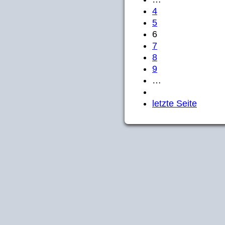
4
5
6
7
8
9
…
letzte Seite