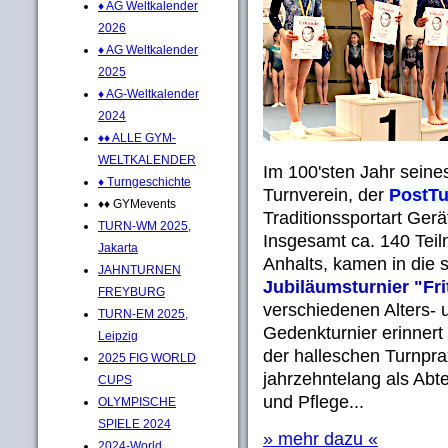
♦ AG Weltkalender
2026
♦ AG Weltkalender
2025
♦ AG-Weltkalender
2024
♦♦ ALLE GYM-
WELTKALENDER
Im 100'sten Jahr seine
♦ Turngeschichte
Turnverein, der
PostTu
♦♦ GYMevents
Traditionssportart Gerä
TURN-WM 2025,
Insgesamt ca. 140 Tei
Jakarta
Anhalts, kamen in die
JAHNTURNEN
Jubiläumsturnier "Fr
FREYBURG
verschiedenen Alters- 
TURN-EM 2025,
Gedenkturnier erinnert
Leipzig
der halleschen Turnprax
2025 FIG WORLD
jahrzehntelang als Abt
CUPS
und Pflege...
OLYMPISCHE
SPIELE 2024
» mehr dazu «
2024-World