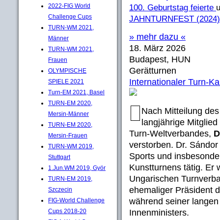
2022-FIG World
100. Geburtstag feierte
Challenge Cups
JAHNTURNFEST (2024)
TURN-WM 2021,
» mehr dazu «
Männer
18. März 2026
TURN-WM 2021,
Budapest, HUN
Frauen
Gerätturnen
OLYMPISCHE
Internationaler Turn-K
SPIELE 2021
Turn-EM 2021, Basel
TURN-EM 2020,
Nach Mitteilung des
Mersin-Männer
langjährige Mitgli
TURN-EM 2020,
Turn-Weltverbandes,
D
Mersin-Frauen
verstorben. Dr. Sándor
TURN-WM 2019,
Sports und insbesonde
Stuttgart
Kunstturnens tätig. Er
1.Jun.WM 2019, Györ
Ungarischen Turnverba
TURN-EM 2019,
ehemaliger Präsident 
Szczecin
während seiner langen
FIG-World Challenge
Cups 2018-20
Innenministers.