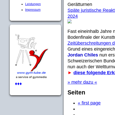
Gerätturnen
Leistungen
Späte juristische Reakt
Impressum
2024
Fast eineinhalb Jahre 
Bodenfinale der Kunstt
Zeitüberschreitungen
Grund eines eingereic
Jordan Chiles
nun erst
Schweizerischen Bunde
nun auch der Welttur
►
diese folgende Erk
» mehr dazu «
♦♦♦
Seiten
« first page
…