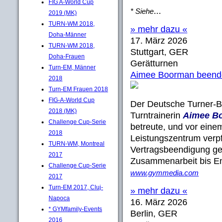
FIG A-World Cup
...
* Siehe
2019 (MK)
TURN-WM 2018,
» mehr dazu «
Doha-Männer
17. März 2026
TURN-WM 2018,
Stuttgart, GER
Doha-Frauen
Gerätturnen
Turn-EM, Männer
Aimee Boorman beendet 
2018
Turn-EM Frauen 2018
FIG-A-World Cup
Der Deutsche Turner-B
2018 (MK)
Turntrainerin
Aimee B
Challenge Cup-Serie
betreute, und vor einem
2018
Leistungszentrum verpfl
TURN-WM, Montreal
Vertragsbeendigung gee
2017
Zusammenarbeit bis En
Challenge Cup-Serie
www.gymmedia.com
2017
Turn-EM 2017, Cluj-
» mehr dazu «
Napoca
16. März 2026
* GYMfamily-Events
Berlin, GER
2016