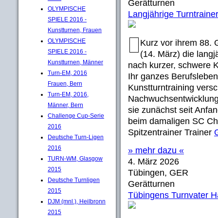
Gerätturnen
OLYMPISCHE
Langjährige Turntrainer
SPIELE 2016 -
Kunstturnen, Frauen
OLYMPISCHE
Kurz vor ihrem 88.
SPIELE 2016 -
(14. März) die langj
Kunstturnen, Männer
nach kurzer, schwere K
Turn-EM, 2016
Ihr ganzes Berufsleben 
Frauen, Bern
Kunstturntraining vers
Turn-EM, 2016,
Nachwuchsentwicklung
Männer, Bern
sie zunächst seit Anfan
Challenge Cup-Serie
beim damaligen SC Che
2016
Spitzentrainer Trainer
Deutsche Turn-Ligen
2016
» mehr dazu «
TURN-WM, Glasgow
4. März 2026
2015
Tübingen, GER
Deutsche Turnligen
Gerätturnen
2015
Tübingens Turnvater Ha
DJM (mnl.), Heilbronn
2015