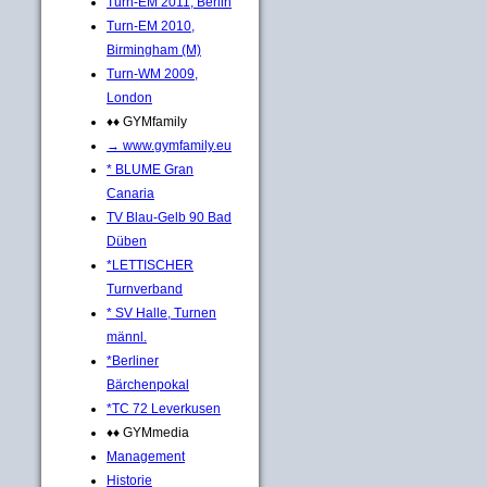
Turn-EM 2011, Berlin
Turn-EM 2010,
Birmingham (M)
Turn-WM 2009,
London
♦♦ GYMfamily
→ www.gymfamily.eu
* BLUME Gran
Canaria
TV Blau-Gelb 90 Bad
Düben
*LETTISCHER
Turnverband
* SV Halle, Turnen
männl.
*Berliner
Bärchenpokal
*TC 72 Leverkusen
♦♦ GYMmedia
Management
Historie