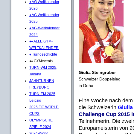
♦ AG Weltkalender
2026
♦ AG Weltkalender
2025
♦ AG-Weltkalender
2024
♦♦ ALLE GYM-
WELTKALENDER
♦ Turngeschichte
♦♦ GYMevents
TURN-WM 2025,
Giulia Steingruber
Jakarta
Schweizer Doppelsieg
JAHNTURNEN
in Doha
FREYBURG
TURN-EM 2025,
Eine Woche nach de
Leipzig
die Schweizerin
Giuli
2025 FIG WORLD
Challenge Cup 2015 
CUPS
Teilnehmerin. Die zwei
OLYMPISCHE
SPIELE 2024
Europameisterin von 2
2024-World