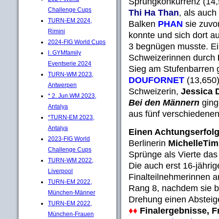
Sprungkonkurrenz (14,
Challenge Cups
Thi Ha Than
, als auc
TURN-EM 2024,
Balken
PHAN
sie zuvo
Rimini
konnte und sich dort 
2024-FIG World Cups
3 begnügen musste. Ei
I. GYMfamily
Schweizerinnen durch
Eventserie 2024
Sieg am Stufenbarren 
TURN-WM 2023,
DOUFORNET
(13,650
Antwerpen
Schweizerin,
Jessica 
* 2. Jun.WM 2023,
Bei den Männern
ging
Antalya
aus fünf verschiedenen
*TURN-EM 2023,
Antalya
Einen Achtungserfol
2023-FIG World
Berlinerin
MichelleTi
Challenge Cups
Sprünge als Vierte das
TURN-WM 2022,
Die auch erst 16-jähri
Liverpool
Finalteilnehmerinnen 
TURN-EM 2022,
Rang 8, nachdem sie b
München-Männer
Drehung einen Absteig
TURN-EM 2022,
♦♦
Finalergebnisse, F
München-Frauen