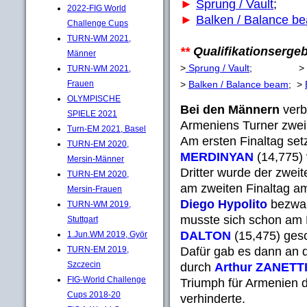
►
Sprung / Vault
2022-FIG World
►
Balken / Balance b
Challenge Cups
TURN-WM 2021,
**
Qualifikationserge
Männer
>
Sprung / Vault
; >
TURN-WM 2021,
>
Balken / Balance beam
; >
Frauen
OLYMPISCHE
Bei den Männern
verb
SPIELE 2021
Armeniens Turner zwei 
Turn-EM 2021, Basel
Am ersten Finaltag se
TURN-EM 2020,
MERDINYAN
(14,775)
Mersin-Männer
Dritter wurde der zwei
TURN-EM 2020,
am zweiten Finaltag am
Mersin-Frauen
Diego Hypolito
bezwan
TURN-WM 2019,
musste sich schon a
Stuttgart
DALTON
(15,475) ges
1.Jun.WM 2019, Györ
Dafür gab es dann an d
TURN-EM 2019,
Szczecin
durch
Arthur ZANETT
FIG-World Challenge
Triumph für Armenien 
Cups 2018-20
verhinderte.