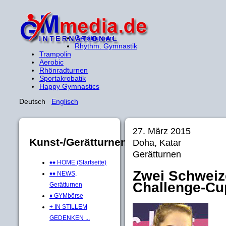
Gerätturnen
Rhythm. Gymnastik
Trampolin
Aerobic
Rhönradturnen
Sportakrobatik
Happy Gymnastics
Deutsch
Englisch
27. März 2015
Kunst-/Gerätturnen
Doha, Katar
Gerätturnen
♦♦ HOME (Startseite)
Zwei Schweize
♦♦ NEWS,
Challenge-Cu
Gerätturnen
♦ GYMbörse
+ IN STILLEM
GEDENKEN ...