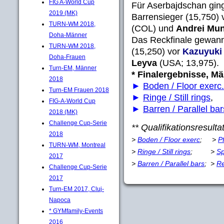
FIG A-World Cup
Für Aserbajdschan gin
2019 (MK)
Barrensieger (15,750)
TURN-WM 2018,
(COL) und
Andrei Mu
Doha-Männer
Das Reckfinale gewann
TURN-WM 2018,
(15,250) vor
Kazuyuki
Doha-Frauen
Leyva
(USA; 13,975).
Turn-EM, Männer
* Finalergebnisse, Mä
2018
►
Boden / Floor exerc.
Turn-EM Frauen 2018
►
Ringe / Still rings
FIG-A-World Cup
►
Barren / Parallel bar
2018 (MK)
Challenge Cup-Serie
** Qualifikationsresulta
2018
>
Boden / Floor exerc
; >
P
TURN-WM, Montreal
>
Ringe / Still rings
; >
Sp
2017
>
Barren / Parallel bars
; >
Re
Challenge Cup-Serie
2017
Turn-EM 2017, Cluj-
Napoca
* GYMfamily-Events
2016