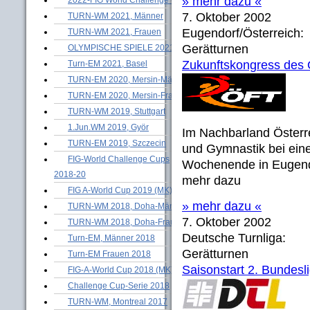
» mehr dazu «
7. Oktober 2002
TURN-WM 2021, Männer
Eugendorf/Österreich:
TURN-WM 2021, Frauen
Gerätturnen
OLYMPISCHE SPIELE 2021
Zukunftskongress des
Turn-EM 2021, Basel
TURN-EM 2020, Mersin-Männer
TURN-EM 2020, Mersin-Frauen
TURN-WM 2019, Stuttgart
1.Jun.WM 2019, Györ
Im Nachbarland Österre
TURN-EM 2019, Szczecin
und Gymnastik bei 
FIG-World Challenge Cups
Wochenende in Eugendo
2018-20
mehr dazu
FIG A-World Cup 2019 (MK)
» mehr dazu «
TURN-WM 2018, Doha-Männer
7. Oktober 2002
TURN-WM 2018, Doha-Frauen
Deutsche Turnliga:
Turn-EM, Männer 2018
Gerätturnen
Turn-EM Frauen 2018
Saisonstart 2. Bundesl
FIG-A-World Cup 2018 (MK)
Challenge Cup-Serie 2018
TURN-WM, Montreal 2017