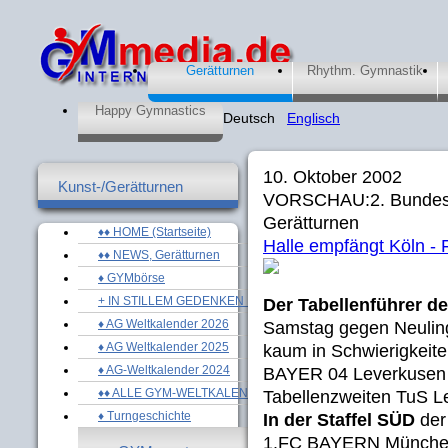
Gerätturnen
Rhythm. Gymnastik
Happy Gymnastics
Deutsch
Englisch
10. Oktober 2002
Kunst-/Gerätturnen
VORSCHAU:2. Bundesli
Gerätturnen
♦♦ HOME (Startseite)
Halle empfängt Köln - 
♦♦ NEWS, Gerätturnen
♦ GYMbörse
+ IN STILLEM GEDENKEN ...
Der Tabellenführer de
♦ AG Weltkalender 2026
Samstag gegen Neulin
♦ AG Weltkalender 2025
kaum in Schwierigkeite
♦ AG-Weltkalender 2024
BAYER 04 Leverkusen 
♦♦ ALLE GYM-WELTKALENDER
Tabellenzweiten TuS L
♦ Turngeschichte
In der Staffel SÜD
der
1.FC BAYERN München