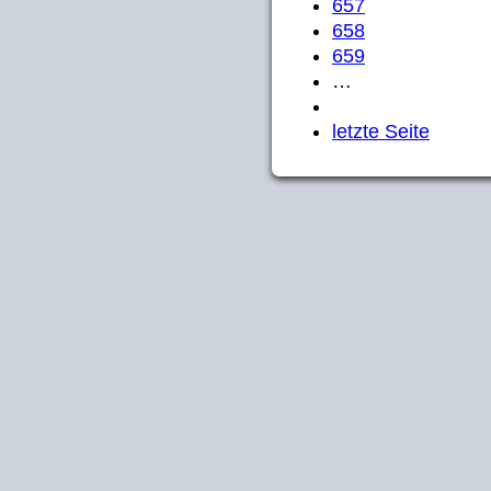
657
658
659
…
letzte Seite