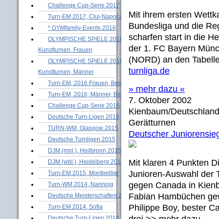
Challenge Cup-Serie 2017
Mit ihrem ersten Wett
Turn-EM 2017, Cluj-Napoca
Bundesliga und die Re
* GYMfamily-Events 2016
scharfen start in die H
OLYMPISCHE SPIELE 2016 -
der 1. FC Bayern Münc
Kunstturnen, Frauen
(NORD) an den Tabelle
OLYMPISCHE SPIELE 2016 -
turnliga.de
Kunstturnen, Männer
Turn-EM, 2016 Frauen, Bern
» mehr dazu «
Turn-EM, 2016, Männer, Bern
7. Oktober 2002
Challenge Cup-Serie 2016
Kienbaum/Deutschland
Deutsche Turn-Ligen 2016
Gerätturnen
TURN-WM, Glasgow 2015
Deutscher Juniorensie
Deutsche Turnligen 2015
DJM (mnl.), Heilbronn 2015
Mit klaren 4 Punkten 
DJM (wbl.), Heidelberg 2015
Junioren-Auswahl der 
Turn-EM 2015, Montpellier
gegen Canada in Kien
Turn-WM 2014, Nanning
Fabian Hambüchen gew
Deutsche Meisterschaften 2014
Philippe Boy, bester 
Turn-EM 2014, Sofia
Deutsche Turn-Ligen 2014