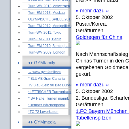
drei.>> mehr dazu
Turn-WM 2013, Antwerpen
» mehr dazu «
Turn-EM 2013, Moskau
5. Oktober 2002
OLYMPISCHE SPIELE 2012
Pusan/Korea:
Turn-EM 2012, Montpellier (M)
Gerätturnen
Turn-WM 2011, Tokio
Goldregen für China
Turn-EM 2011, Berlin
Turn-EM 2010, Birmingham (M)
Turn-WM 2009, London
Nach Mannschaftssieg
Chinas Turner in den Ge
♦♦ GYMfamily
vergebenen Goldmedail
→ www.gymfamily.eu
gekürt.
* BLUME Gran Canaria
» mehr dazu «
TV Blau-Gelb 90 Bad Düben
5. Oktober 2002
*LETTISCHER Turnverband
2. Bundesliga: Scharfer
* SV Halle, Turnen männl.
Gerätturnen
*Berliner Bärchenpokal
1.FC Bayern München u
*TC 72 Leverkusen
Tabellenspitzen
♦♦ GYMmedia