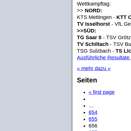
Wettkampftag:
>>
NORD:
KTS Mettingen -
KTT 
TV Isselhorst
- VfL Ge
>>SÜD:
TG Saar II
- TSV Gröt
TV Schiltach
- TSV Bu
TSG Sulzbach -
TS Lic
Ausführliche Resultate
» mehr dazu «
Seiten
« first page
…
654
655
656