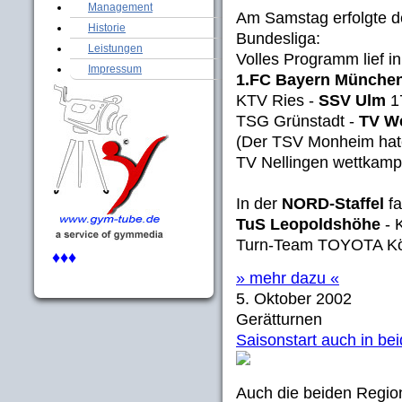
Management
Am Samstag erfolgte de
Historie
Bundesliga:
Leistungen
Volles Programm lief i
Impressum
1.FC Bayern Münche
KTV Ries -
SSV Ulm
1
TSG Grünstadt -
TV W
(Der TSV Monheim hate
TV Nellingen wettkampf
In der
NORD-Staffel
fa
TuS Leopoldshöhe
- 
Turn-Team TOYOTA Kö
♦♦♦
» mehr dazu «
5. Oktober 2002
Gerätturnen
Saisonstart auch in bei
Auch die beiden Regiona