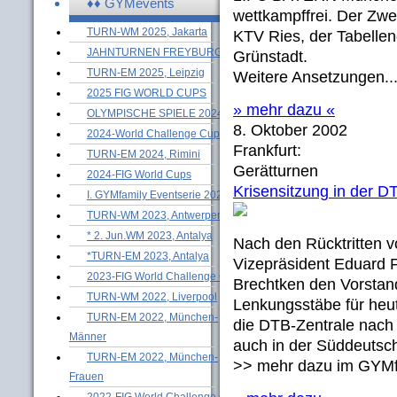
♦♦ GYMevents
wettkampffrei. Der Zw
TURN-WM 2025, Jakarta
KTV Ries, der Tabellen
JAHNTURNEN FREYBURG
Grünstadt.
TURN-EM 2025, Leipzig
Weitere Ansetzungen..
2025 FIG WORLD CUPS
» mehr dazu «
OLYMPISCHE SPIELE 2024
8. Oktober 2002
2024-World Challenge Cups
Frankfurt:
TURN-EM 2024, Rimini
Gerätturnen
2024-FIG World Cups
Krisensitzung in der D
I. GYMfamily Eventserie 2024
TURN-WM 2023, Antwerpen
* 2. Jun.WM 2023, Antalya
Nach den Rücktritten 
*TURN-EM 2023, Antalya
Vizepräsident Eduard F
2023-FIG World Challenge Cups
Brechtken den Vorstand
TURN-WM 2022, Liverpool
Lenkungsstäbe für heut
TURN-EM 2022, München-
die DTB-Zentrale nach
Männer
auch in der Süddeutsch
TURN-EM 2022, München-
>> mehr dazu im GYM
Frauen
2022-FIG World Challenge Cups