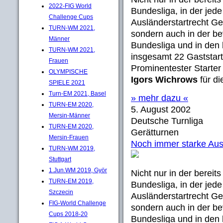
2022-FIG World
Bundesliga, in der jed
Challenge Cups
Ausländerstartrecht G
TURN-WM 2021,
sondern auch in der be
Männer
Bundesliga und in den 
TURN-WM 2021,
insgesamt 22 Gaststar
Frauen
Prominentester Starter
OLYMPISCHE
Igors Wichrows
für di
SPIELE 2021
Turn-EM 2021, Basel
» mehr dazu «
TURN-EM 2020,
5. August 2002
Mersin-Männer
Deutsche Turnliga
TURN-EM 2020,
Gerätturnen
Mersin-Frauen
Noch immer starke Au
TURN-WM 2019,
Stuttgart
1.Jun.WM 2019, Györ
Nicht nur in der bereit
TURN-EM 2019,
Bundesliga, in der jed
Szczecin
Ausländerstartrecht G
FIG-World Challenge
sondern auch in der be
Cups 2018-20
Bundesliga und in den