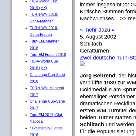
FIG A-World Cup
immer insgesamt 22 Ga
2019 (MK)
Kritische Stimmen ford
TURN-WM 2018,
Nachwuchses... >> me
Doha-Männer
TURN-WM 2018,
» mehr dazu «
Doha-Frauen
5. August 2002
Turn-EM, Männer
Schiltach
2018
Gerätturnen
Turn-EM Frauen 2018
Zwei deutsche Turn-Sta
FIG-A-World Cup
2018 (MK)
Challenge Cup-Serie
Jörg Behrend
, der hi
2018
verblüffte 1989 zur WM 
TURN-WM, Montreal
Goldmedaille am Sprung
2017
ehemaliger Potsdame
Challenge Cup-Serie
dramatischen Reckfina
2017
ersten WM-Turntitel de
Turn-EM 2017, Cluj-
beiden Turner starten
Napoca
Schiltach
und werden i
* GYMfamily-Events
für die Popularisierung
2016