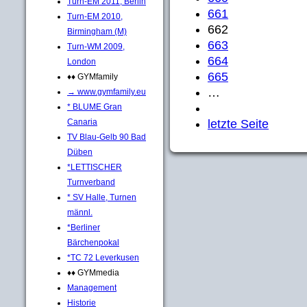
Turn-EM 2011, Berlin
661
Turn-EM 2010,
662
Birmingham (M)
663
Turn-WM 2009,
664
London
665
♦♦ GYMfamily
…
→ www.gymfamily.eu
* BLUME Gran
Canaria
letzte Seite
TV Blau-Gelb 90 Bad
Düben
*LETTISCHER
Turnverband
* SV Halle, Turnen
männl.
*Berliner
Bärchenpokal
*TC 72 Leverkusen
♦♦ GYMmedia
Management
Historie