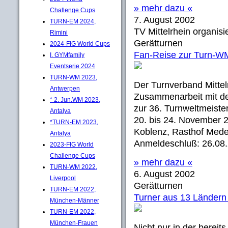
» mehr dazu «
Challenge Cups
7. August 2002
TURN-EM 2024,
TV Mittelrhein organisie
Rimini
Gerätturnen
2024-FIG World Cups
Fan-Reise zur Turn-W
I. GYMfamily
Eventserie 2024
TURN-WM 2023,
Der Turnverband Mittelrh
Antwerpen
Zusammenarbeit mit d
* 2. Jun.WM 2023,
zur 36. Turnweltmeiste
Antalya
20. bis 24. November 2
*TURN-EM 2023,
Koblenz, Rasthof Mede
Antalya
Anmeldeschluß: 26.08
2023-FIG World
Challenge Cups
» mehr dazu «
TURN-WM 2022,
6. August 2002
Liverpool
Gerätturnen
TURN-EM 2022,
Turner aus 13 Ländern 
München-Männer
TURN-EM 2022,
München-Frauen
Nicht nur in der bereit