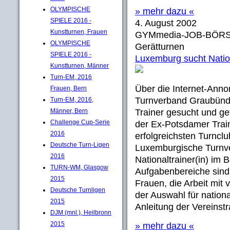
OLYMPISCHE
» mehr dazu «
SPIELE 2016 -
4. August 2002
Kunstturnen, Frauen
GYMmedia-JOB-BÖRS
OLYMPISCHE
Gerätturnen
SPIELE 2016 -
Luxemburg sucht Nation
Kunstturnen, Männer
Turn-EM, 2016
Über die Internet-Ann
Frauen, Bern
Turnverband Graubünde
Turn-EM, 2016,
Männer, Bern
Trainer gesucht und ge
Challenge Cup-Serie
der Ex-Potsdamer Train
2016
erfolgreichsten Turncl
Deutsche Turn-Ligen
Luxemburgische Turnve
2016
Nationaltrainer(in) im 
TURN-WM, Glasgow
Aufgabenbereiche sind
2015
Frauen, die Arbeit mit
Deutsche Turnligen
der Auswahl für nation
2015
Anleitung der Vereinstra
DJM (mnl.), Heilbronn
2015
» mehr dazu «