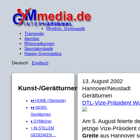
Gerätturnen
Rhythm. Gymnastik
Trampolin
Aerobic
Rhönradturnen
Sportakrobatik
Happy Gymnastics
Deutsch
Englisch
13. August 2002
Kunst-/Gerätturnen
Hannover/Neustadt
Gerätturnen
♦♦ HOME (Startseite)
DTL-Vize-Präsident Wu
♦♦ NEWS,
Gerätturnen
Am 5. August feierte d
♦ GYMbörse
jetzige Vize-Präsid
+ IN STILLEM
Greite
aus Hannover se
GEDENKEN ...