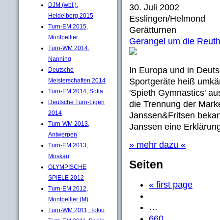
DJM (wbl.),
30. Juli 2002
Heidelberg 2015
Esslingen/Helmond
Turn-EM 2015,
Gerätturnen
Montpellier
Gerangel um die Reut
Turn-WM 2014,
Nanning
In Europa und in Deuts
Deutsche
Sportgeräte heiß umkä
Meisterschaften 2014
Turn-EM 2014, Sofia
'Spieth Gymnastics' au
Deutsche Turn-Ligen
die Trennung der Mark
2014
Janssen&Fritsen bekan
Turn-WM 2013,
Janssen eine Erklärung 
Antwerpen
» mehr dazu «
Turn-EM 2013,
Moskau
Seiten
OLYMPISCHE
SPIELE 2012
« first page
Turn-EM 2012,
Montpellier (M)
…
Turn-WM 2011, Tokio
660