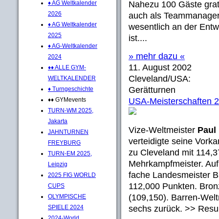
♦ AG Weltkalender
Nahezu 100 Gäste gratu
2026
auch als Teammanager 
♦ AG Weltkalender
wesentlich an der Entw
2025
ist....
♦ AG-Weltkalender
» mehr dazu «
2024
11. August 2002
♦♦ ALLE GYM-
Cleveland/USA:
WELTKALENDER
Gerätturnen
♦ Turngeschichte
♦♦ GYMevents
USA-Meisterschaften 
TURN-WM 2025,
Jakarta
Vize-Weltmeister
Paul
JAHNTURNEN
verteidigte seine Vor
FREYBURG
zu Cleveland mit 114,
TURN-EM 2025,
Mehrkampfmeister. Auf R
Leipzig
fache Landesmeister B
2025 FIG WORLD
112,000 Punkten. Bro
CUPS
(109,150). Barren-Welt
OLYMPISCHE
SPIELE 2024
sechs zurück. >> Resu
2024-World