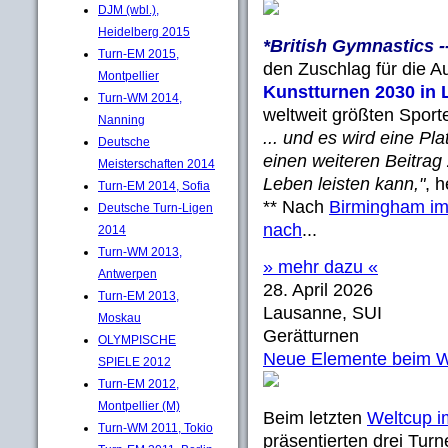
DJM (wbl.),
Heidelberg 2015
*British Gymnastics -
Turn-EM 2015,
den Zuschlag für die A
Montpellier
Kunstturnen 2030 in 
Turn-WM 2014,
weltweit größten Sport
Nanning
... und es wird eine Pl
Deutsche
einen weiteren Beitrag
Meisterschaften 2014
Leben leisten kann,"
, h
Turn-EM 2014, Sofia
** Nach
Birmingham im
Deutsche Turn-Ligen
nach
...
2014
Turn-WM 2013,
» mehr dazu «
Antwerpen
28. April 2026
Turn-EM 2013,
Lausanne, SUI
Moskau
Gerätturnen
OLYMPISCHE
Neue Elemente beim We
SPIELE 2012
Turn-EM 2012,
Montpellier (M)
Beim letzten
Weltcup i
Turn-WM 2011, Tokio
präsentierten drei Tur