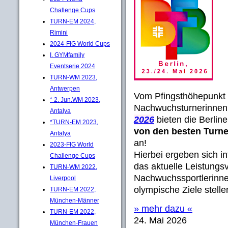
Challenge Cups
TURN-EM 2024,
Rimini
2024-FIG World Cups
I. GYMfamily
Eventserie 2024
TURN-WM 2023,
Antwerpen
Vom Pfingsthöhepunkt 
* 2. Jun.WM 2023,
Nachwuchsturnerinne
Antalya
2026
bieten die Berlin
*TURN-EM 2023,
von den besten Turn
Antalya
an!
2023-FIG World
Hierbei ergeben sich in
Challenge Cups
das aktuelle Leistung
TURN-WM 2022,
Nachwuchssportlerinnen
Liverpool
olympische Ziele stellen 
TURN-EM 2022,
München-Männer
» mehr dazu «
TURN-EM 2022,
24. Mai 2026
München-Frauen