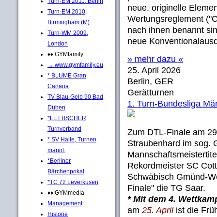
Turn-EM 2011, Berlin
neue, originelle Eleme
Turn-EM 2010,
Wertungsreglement ("C
Birmingham (M)
nach ihnen benannt si
Turn-WM 2009,
neue Konventionalausd
London
♦♦ GYMfamily
» mehr dazu «
→ www.gymfamily.eu
25. April 2026
* BLUME Gran
Berlin, GER
Canaria
Gerätturnen
TV Blau-Gelb 90 Bad
1. Turn-Bundesliga Mä
Düben
*LETTISCHER
Turnverband
Zum DTL-Finale am 29
* SV Halle, Turnen
Straubenhard im sog. 
männl.
Mannschaftsmeistertite
*Berliner
Rekordmeister SC Cott
Bärchenpokal
Schwäbisch Gmünd-Wet
*TC 72 Leverkusen
Finale" die TG Saar.
♦♦ GYMmedia
* Mit dem 4. Wettkam
Management
am
25. April
ist die Fr
Historie