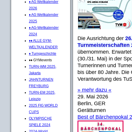
♦ AG Weltkalender
2026
♦ AG Weltkalender
2025
♦ AG-Weltkalender
2024
Die Ausrichtung der
26
♦♦ ALLE GYM-
Turnmeisterschaften 
WELTKALENDER
übernommen. Erwartet
♦ Turngeschichte
(30./31. Mai) in der S
♦♦ GYMevents
Turnerinnen und Turner
TURN-WM 2025,
bis über 80 Jahre. Die 
Jakarta
Verantwortung des TuS 
JAHNTURNEN
FREYBURG
» mehr dazu «
TURN-EM 2025,
29. Mai 2026
Leipzig
Berlin, GER
2025 FIG WORLD
Gerätturnen
CUPS
Best of Bärchenpokal 
OLYMPISCHE
SPIELE 2024
2024-World