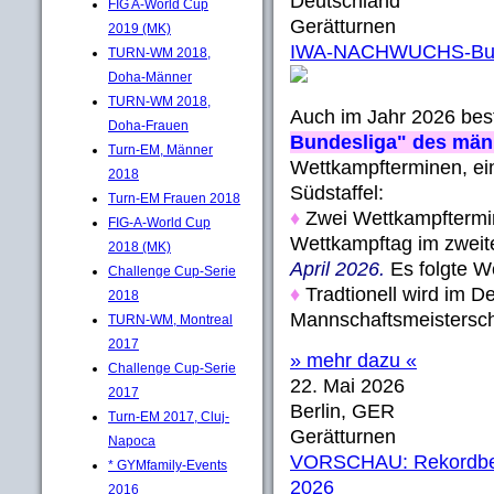
Deutschland
FIG A-World Cup
Gerätturnen
2019 (MK)
IWA-NACHWUCHS-Bund
TURN-WM 2018,
Doha-Männer
TURN-WM 2018,
Auch im Jahr 2026 bes
Doha-Frauen
Bundesliga" des mä
Turn-EM, Männer
Wettkampfterminen, eing
2018
Südstaffel:
Turn-EM Frauen 2018
♦
Zwei Wettkampftermine
FIG-A-World Cup
Wettkampftag im zweite
2018 (MK)
April 2026.
Es folgte W
Challenge Cup-Serie
♦
Tradtionell wird im 
2018
Mannschaftsmeisterscha
TURN-WM, Montreal
2017
» mehr dazu «
Challenge Cup-Serie
22. Mai 2026
2017
Berlin, GER
Turn-EM 2017, Cluj-
Gerätturnen
Napoca
VORSCHAU: Rekordbete
* GYMfamily-Events
2026
2016