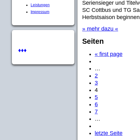
Seriensieger und Titelv
Leistungen
SC Cottbus und TG Saa
Impressum
Herbstsaison beginnen.
» mehr dazu «
Seiten
♦♦♦
« first page
…
2
3
4
5
6
7
…
letzte Seite