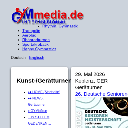
Gerätturnen
Rhythm. Gymnastik
Trampolin
Aerobic
Rhönradturnen
Sportakrobatik
Happy Gymnastics
Deutsch
Englisch
29. Mai 2026
Kunst-/Gerätturnen
Koblenz, GER
Gerätturnen
♦♦ HOME (Startseite)
26. Deutsche Senioren
♦♦ NEWS,
Gerätturnen
♦ GYMbörse
+ IN STILLEM
GEDENKEN ...