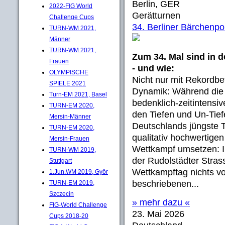
Berlin, GER
2022-FIG World
Gerätturnen
Challenge Cups
34. Berliner Bärchenpo
TURN-WM 2021,
Männer
TURN-WM 2021,
Zum 34. Mal sind in d
Frauen
- und wie:
OLYMPISCHE
Nicht nur mit Rekordbe
SPIELE 2021
Dynamik: Während die 
Turn-EM 2021, Basel
bedenklich-zeitintensi
TURN-EM 2020,
den Tiefen und Un-Tief
Mersin-Männer
Deutschlands jüngste T
TURN-EM 2020,
qualitativ hochwertig
Mersin-Frauen
Wettkampf umsetzen: In
TURN-WM 2019,
der Rudolstädter Stra
Stuttgart
Wettkampftag nichts vo
1.Jun.WM 2019, Györ
beschriebenen...
TURN-EM 2019,
Szczecin
» mehr dazu «
FIG-World Challenge
23. Mai 2026
Cups 2018-20