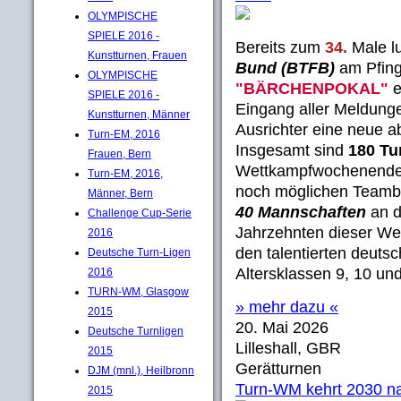
OLYMPISCHE
SPIELE 2016 -
Bereits zum
34.
Male l
Kunstturnen, Frauen
Bund (BTFB)
am Pfing
OLYMPISCHE
"BÄRCHENPOKAL"
e
SPIELE 2016 -
Eingang aller Meldunge
Kunstturnen, Männer
Ausrichter eine neue a
Turn-EM, 2016
Insgesamt sind
180 Tu
Frauen, Bern
Wettkampfwochenend
Turn-EM, 2016,
noch möglichen Teamb
Männer, Bern
40 Mannschaften
an d
Challenge Cup-Serie
Jahrzehnten dieser Wet
2016
den talentierten deut
Deutsche Turn-Ligen
Altersklassen 9, 10 und
2016
TURN-WM, Glasgow
» mehr dazu «
2015
20. Mai 2026
Deutsche Turnligen
Lilleshall, GBR
2015
Gerätturnen
DJM (mnl.), Heilbronn
Turn-WM kehrt 2030 na
2015