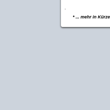
.
* ... mehr in Kürze