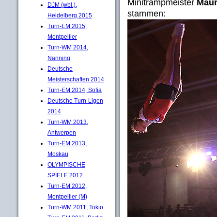
Minitrampmeister
Mau
DJM (wbl.),
stammen:
Heidelberg 2015
Turn-EM 2015,
Montpellier
Turn-WM 2014,
Nanning
Deutsche
Meisterschaften 2014
Turn-EM 2014, Sofia
Deutsche Turn-Ligen
2014
Turn-WM 2013,
Antwerpen
Turn-EM 2013,
Moskau
OLYMPISCHE
SPIELE 2012
Turn-EM 2012,
Montpellier (M)
Turn-WM 2011, Tokio