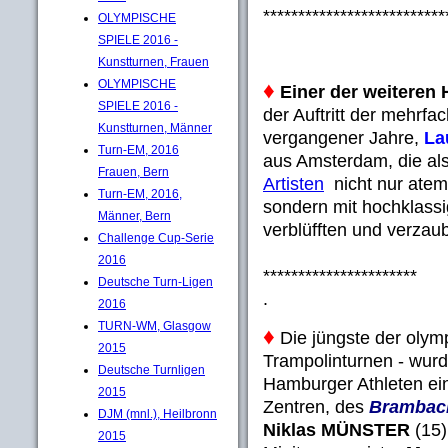
**************************
OLYMPISCHE
SPIELE 2016 -
Kunstturnen, Frauen
OLYMPISCHE
♦
Einer der weiteren
SPIELE 2016 -
der Auftritt der mehrf
Kunstturnen, Männer
vergangener Jahre,
La
Turn-EM, 2016
aus Amsterdam, die als
Frauen, Bern
Artisten
nicht nur atem
Turn-EM, 2016,
sondern mit hochklassi
Männer, Bern
verblüfften und verzaube
Challenge Cup-Serie
2016
**********************
Deutsche Turn-Ligen
.
2016
TURN-WM, Glasgow
♦
Die jüngste der olym
2015
Trampolinturnen - wurd
Deutsche Turnligen
Hamburger Athleten ei
2015
Zentren, des
Brambac
DJM (mnl.), Heilbronn
Niklas MÜNSTER
(15)
2015