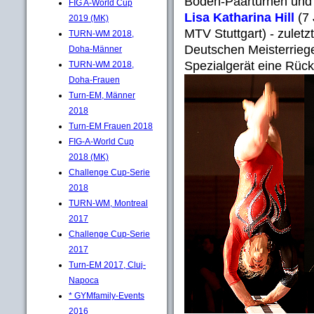
Boden-Paarturnen und
FIG A-World Cup
Lisa Katharina Hill
(7 
2019 (MK)
MTV Stuttgart) - zuletz
TURN-WM 2018,
Deutschen Meisterriege
Doha-Männer
Spezialgerät eine Rückk
TURN-WM 2018,
Doha-Frauen
Turn-EM, Männer
2018
Turn-EM Frauen 2018
FIG-A-World Cup
2018 (MK)
Challenge Cup-Serie
2018
TURN-WM, Montreal
2017
Challenge Cup-Serie
2017
Turn-EM 2017, Cluj-
Napoca
* GYMfamily-Events
2016