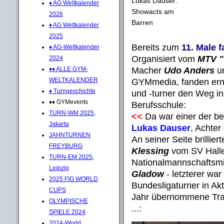
Lukas Dauser:
♦ AG Weltkalender
Showacts am
2026
Barren
♦ AG Weltkalender
2025
Bereits zum
11. Male f
♦ AG-Weltkalender
Organisiert vom
MTV "
2024
Macher
Udo Anders
un
♦♦ ALLE GYM-
WELTKALENDER
GYMmedia, fanden erne
♦ Turngeschichte
und -turner den Weg in 
♦♦ GYMevents
Berufsschule:
TURN-WM 2025,
<<
Da war einer der bes
Jakarta
Lukas Dauser
, Achte
JAHNTURNEN
An seiner Seite brillie
FREYBURG
Klessing
vom SV Halle,
TURN-EM 2025,
Nationalmannschaftsmi
Leipzig
Gladow
- letzterer war
2025 FIG WORLD
Bundesligaturner in Ak
CUPS
Jahr übernommene Trai
OLYMPISCHE
...:
SPIELE 2024
2024-World