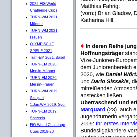
2022-FIG World
Matthias Fahrig;
Challenge Cups
(vorn:) Brian Gladow, D
TURN-WM 2021,
Katharina Hill.
Männer
TURN-WM 2021,
Frauen
♦
OLYMPISCHE
In deren Reihe jung
SPIELE 2021
Hoffnungsträger
stan
Turn-EM 2021, Basel
Vize-Junioren-Europam
TURN-EM 2020,
dem Juniorenbereich e
Mersin-Männer
2020, wie
Daniel Wört
TURN-EM 2020,
und
Dario Sissakis
, d
Mersin-Frauen
mitreißenden Atmosphä
TURN-WM 2019,
anstecken ließen.
Stuttgart
Überraschend und erf
1.Jun.WM 2019, Györ
Marquard
(23) auch e
TURN-EM 2019,
Jugendturnerin vergan
Szczecin
2009:
Ihr erstes Interv
FIG-World Challenge
Bundesligakarriere vors
Cups 2018-20