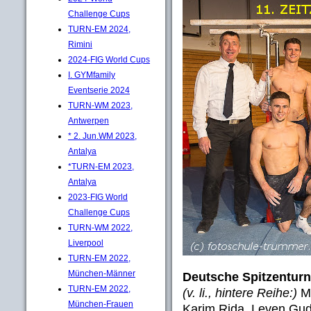
Challenge Cups
TURN-EM 2024,
Rimini
2024-FIG World Cups
I. GYMfamily
Eventserie 2024
TURN-WM 2023,
Antwerpen
* 2. Jun.WM 2023,
Antalya
*TURN-EM 2023,
Antalya
2023-FIG World
Challenge Cups
TURN-WM 2022,
Liverpool
TURN-EM 2022,
München-Männer
Deutsche Spitzenturne
TURN-EM 2022,
(v. li., hintere Reihe:)
MT
München-Frauen
Karim Rida, Leven Gudd