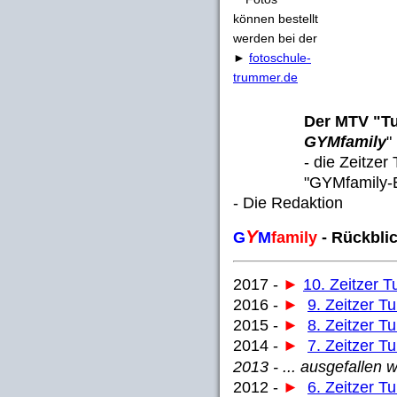
können bestellt
werden bei der
►
fotoschule-
trummer.de
Der MTV "Tu
GYMfamily
"
- die Zeitzer
"GYMfamily-
- Die Redaktion
Y
G
M
family
- Rückblic
2017 -
►
10. Zeitzer T
2016 -
►
9. Zeitzer T
2015 -
►
8. Zeitzer T
2014 -
►
7. Zeitzer T
2013 - ... ausgefalle
2012 -
►
6. Zeitzer T