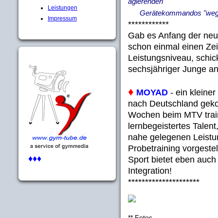
agierenden
Leistungen
Gerätekommandos "weg-im
Impressum
************
Gab es Anfang der neu
schon einmal einen Zei
Leistungsniveau, schick
sechsjähriger Junge a
♦
MOYAD
- ein kleiner
nach Deutschland geko
Wochen beim MTV traini
lernbegeistertes Tale
nahe gelegenen Leist
Probetraining vorgestell
♦♦♦
Sport bietet eben auch
Integration!
*********************
** Fotos