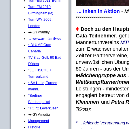
Turn-EM 2011, Berlin
Turn-EM 2010,
... Inken in Aktion
-
M
Birmingham (M)
******************
Turn-WM 2009,
London
♦
Doch zu den Haupta
♦♦ GYMfamily
Gala-Teilnehmer
, geh
→ www.gymfamily.eu
Männerturnvereins
MTV
* BLUME Gran
zum Erwachsenenalter 
Canaria
Zeitzer Partnervereine
TV Blau-Gelb 90 Bad
unverwüstlichen Übung
Düben
80 Jahren - aus der 
*LETTISCHER
Mädchengruppe aus T
Turnverband
Wettkampfturnerinne
* SV Halle, Turnen
Leistungen - mindesten
männl.
engagiert betreut von 
*Berliner
Klemmert
und
Petra R
Bärchenpokal
*TC 72 Leverkusen
Trikots):
♦♦ GYMmedia
Management
* ... fehlende Verspannung
Historie