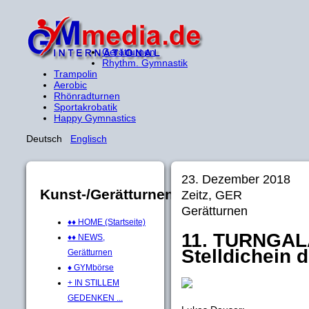
Gerätturnen
Rhythm. Gymnastik
Trampolin
Aerobic
Rhönradturnen
Sportakrobatik
Happy Gymnastics
Deutsch
Englisch
23. Dezember 2018
Kunst-/Gerätturnen
Zeitz, GER
Gerätturnen
♦♦ HOME (Startseite)
11. TURNGALA 
♦♦ NEWS,
Stelldichein 
Gerätturnen
♦ GYMbörse
+ IN STILLEM
GEDENKEN ...