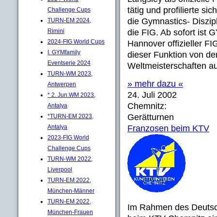
tätig und profilierte si
Challenge Cups
die Gymnastics- Diszipl
TURN-EM 2024,
Rimini
die FIG. Ab sofort ist
2024-FIG World Cups
Hannover offizieller FI
I. GYMfamily
dieser Funktion von d
Eventserie 2024
Weltmeisterschaften a
TURN-WM 2023,
» mehr dazu «
Antwerpen
24. Juli 2002
* 2. Jun.WM 2023,
Chemnitz:
Antalya
Gerätturnen
*TURN-EM 2023,
Antalya
Franzosen beim KTV
2023-FIG World
Challenge Cups
TURN-WM 2022,
Liverpool
TURN-EM 2022,
München-Männer
TURN-EM 2022,
Im Rahmen des Deutsc
München-Frauen