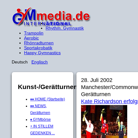
Gerätturnen
Rhythm. Gymnastik
Trampolin
Aerobic
Rhönradturnen
Sportakrobatik
Happy Gymnastics
Deutsch
Englisch
28. Juli 2002
Kunst-/Gerätturnen
Manchester/Commonw
Gerätturnen
♦♦ HOME (Startseite)
Kate Richardson erfolg
♦♦ NEWS,
Gerätturnen
♦ GYMbörse
+ IN STILLEM
GEDENKEN ...