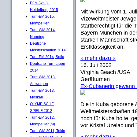
DJM (wbl.),
Heidelberg 2015
Mit Wirkung vom 1. Jul
Turn-EM 2015,
Vizeweltmeister Jewge
Montpellier
startberechtigt für di
Turn-WM 2014,
Bayern München in der 
Nanning
starken Mannschaft str
Deutsche
Erstklassigkeit an.
Meisterschaften 2014
Turn-EM 2014, Sofia
» mehr dazu «
Deutsche Turn-Ligen
16. Juli 2002
2014
Virginia Beach /USA
Turn-WM 2013,
Gerätturnen
Antwerpen
Ex-Cubanerin gewann U
Turn-EM 2013,
Moskau
Die in Kuba geborene 
OLYMPISCHE
Weltmeisterschaften 1
SPIELE 2012
Turn-EM 2012,
noch für Kuba holte, g
Montpellier (M)
vor Kristal Uzelac und
Turn-WM 2011, Tokio
» mehr dazu «