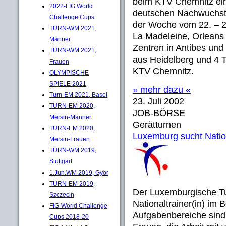
beim KTV Chemnitz ein
2022-FIG World
deutschen Nachwuchstu
Challenge Cups
der Woche vom 22. – 28
TURN-WM 2021,
La Madeleine, Orleans 
Männer
Zentren in Antibes un
TURN-WM 2021,
aus Heidelberg und 4 
Frauen
KTV Chemnitz.
OLYMPISCHE
SPIELE 2021
» mehr dazu «
Turn-EM 2021, Basel
23. Juli 2002
TURN-EM 2020,
JOB-BÖRSE
Mersin-Männer
Gerätturnen
TURN-EM 2020,
Luxemburg sucht Nation
Mersin-Frauen
TURN-WM 2019,
Stuttgart
1.Jun.WM 2019, Györ
TURN-EM 2019,
Der Luxemburgische Tu
Szczecin
Nationaltrainer(in) im 
FIG-World Challenge
Aufgabenbereiche sind
Cups 2018-20