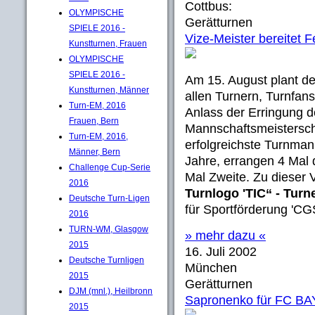
Cottbus:
OLYMPISCHE
Gerätturnen
SPIELE 2016 -
Vize-Meister bereitet F
Kunstturnen, Frauen
OLYMPISCHE
SPIELE 2016 -
Am 15. August plant de
Kunstturnen, Männer
allen Turnern, Turnfan
Turn-EM, 2016
Anlass der Erringung d
Frauen, Bern
Mannschaftsmeisterscha
Turn-EM, 2016,
erfolgreichste Turnman
Männer, Bern
Jahre, errangen 4 Mal 
Challenge Cup-Serie
Mal Zweite. Zu dieser 
2016
Turnlogo 'TIC“ - Turn
Deutsche Turn-Ligen
für Sportförderung 'CGS'
2016
TURN-WM, Glasgow
» mehr dazu «
2015
16. Juli 2002
Deutsche Turnligen
München
2015
Gerätturnen
DJM (mnl.), Heilbronn
Sapronenko für FC B
2015