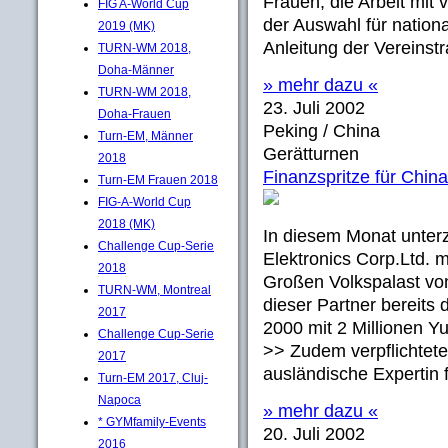
Frauen, die Arbeit mit
FIG A-World Cup
der Auswahl für nation
2019 (MK)
Anleitung der Vereinstra
TURN-WM 2018,
Doha-Männer
» mehr dazu «
TURN-WM 2018,
23. Juli 2002
Doha-Frauen
Peking / China
Turn-EM, Männer
Gerätturnen
2018
Finanzspritze für Chin
Turn-EM Frauen 2018
FIG-A-World Cup
2018 (MK)
In diesem Monat unte
Challenge Cup-Serie
Elektronics Corp.Ltd. 
2018
Großen Volkspalast vo
TURN-WM, Montreal
dieser Partner bereits
2017
2000 mit 2 Millionen Yu
Challenge Cup-Serie
>> Zudem verpflichtete
2017
ausländische Expertin f
Turn-EM 2017, Cluj-
Napoca
» mehr dazu «
* GYMfamily-Events
20. Juli 2002
2016