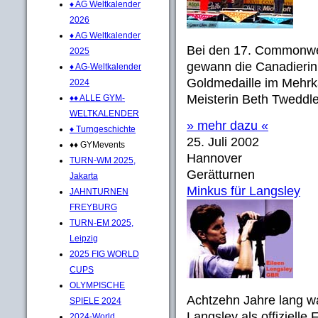
♦ AG Weltkalender
2026
♦ AG Weltkalender
Bei den 17. Commonwe
2025
gewann die Canadierin
♦ AG-Weltkalender
Goldmedaille im Mehrka
2024
Meisterin Beth Tweddle
♦♦ ALLE GYM-
WELTKALENDER
» mehr dazu «
♦ Turngeschichte
25. Juli 2002
♦♦ GYMevents
Hannover
TURN-WM 2025,
Gerätturnen
Jakarta
Minkus für Langsley
JAHNTURNEN
FREYBURG
TURN-EM 2025,
Leipzig
2025 FIG WORLD
CUPS
OLYMPISCHE
Achtzehn Jahre lang war
SPIELE 2024
Langsley als offizielle
2024-World