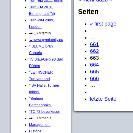
Turn-EM 2011, Berlin
Turn-EM 2010,
Seiten
Birmingham (M)
Turn-WM 2009,
« first page
London
♦♦ GYMfamily
…
→ www.gymfamily.eu
661
* BLUME Gran
662
Canaria
663
TV Blau-Gelb 90 Bad
664
Düben
665
*LETTISCHER
666
Turnverband
…
* SV Halle, Turnen
männl.
letzte Seite
*Berliner
Bärchenpokal
*TC 72 Leverkusen
♦♦ GYMmedia
Management
Historie