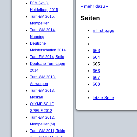
DJM (wbl.),
» mehr dazu «
Heidelberg 2015
Turn-EM 2015,
Seiten
Montpellier
Turn-WM 2014,
« first page
Nanning
Deutsche
…
Meisterschaften 2014
663
Turn-EM 2014, Sofia
664
Deutsche Turn-Ligen
665
2014
666
Turn-WM 2013,
667
Antwerpen
668
Turn-EM 2013,
Moskau
letzte Seite
OLYMPISCHE
SPIELE 2012
Turn-EM 2012,
Montpellier (M)
Turn-WM 2011, Tokio