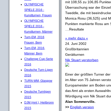
mit 108,55 zu 106,85 Punkte
OLYMPISCHE
Überraschung war der Einzel
SPIELE 2016 -
Tweddle, die mit beeindruc
Kunstturnen, Frauen
Monica Rosu (36,525) und Mad
OLYMPISCHE
Punkten markierte Rosu am 
SPIELE 2016 -
....Resultate
Kunstturnen, Männer
Turn-EM, 2016
» mehr dazu «
Frauen, Bern
24. Juni 2002
Turn-EM, 2016,
Großbritannien
Männer, Bern
Gerätturnen
Challenge Cup-Serie
Nik Stuart verstorben
2016
Deutsche Turn-Ligen
Einer der größten Turner der 
2016
im Alter von 75 Jahren versto
TURN-WM, Glasgow
Europameister am Boden und
2015
das Amt als ersten Auswahltr
Deutsche Turnligen
Würdigung von Nik Stuart du
2015
Alan Sommerville.
DJM (mnl.), Heilbronn
>>
English version
2015