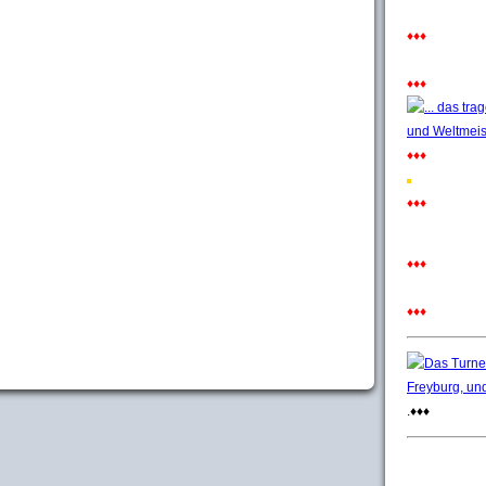
♦♦♦
♦♦♦
♦♦♦
♦♦♦
♦♦♦
♦♦♦
.♦♦♦