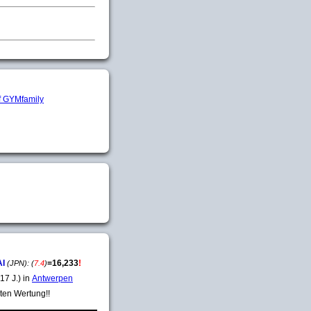
AI
=
16,233
!
(JPN):
(
7.4
)
17 J.) in
Antwerpen
ten Wertung!!