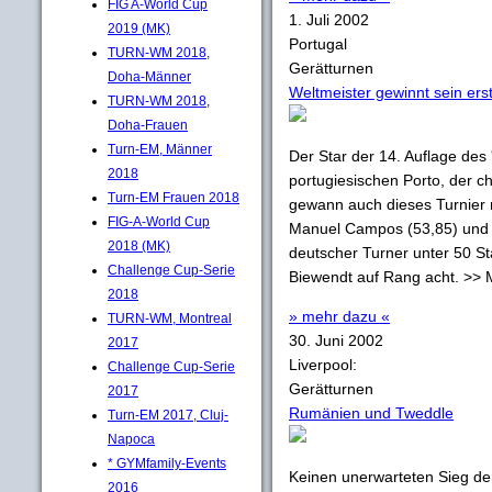
FIG A-World Cup
1. Juli 2002
2019 (MK)
Portugal
TURN-WM 2018,
Gerätturnen
Doha-Männer
Weltmeister gewinnt sein ers
TURN-WM 2018,
Doha-Frauen
Turn-EM, Männer
Der Star der 14. Auflage des 
2018
portugiesischen Porto, der 
Turn-EM Frauen 2018
gewann auch dieses Turnier 
FIG-A-World Cup
Manuel Campos (53,85) und 
2018 (MK)
deutscher Turner unter 50 St
Challenge Cup-Serie
Biewendt auf Rang acht. >> 
2018
» mehr dazu «
TURN-WM, Montreal
30. Juni 2002
2017
Liverpool:
Challenge Cup-Serie
Gerätturnen
2017
Rumänien und Tweddle
Turn-EM 2017, Cluj-
Napoca
* GYMfamily-Events
Keinen unerwarteten Sieg de
2016