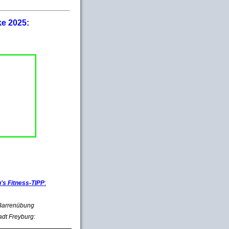
ke 2025:
s Fitness-TIPP
:
e Barrenübung
adt Freyburg: