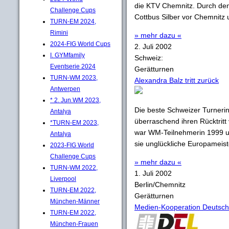
die KTV Chemnitz. Durch den 
Challenge Cups
Cottbus Silber vor Chemnitz
TURN-EM 2024,
Rimini
» mehr dazu «
2024-FIG World Cups
2. Juli 2002
I. GYMfamily
Schweiz:
Eventserie 2024
Gerätturnen
TURN-WM 2023,
Alexandra Balz tritt zurück
Antwerpen
* 2. Jun.WM 2023,
Die beste Schweizer Turnerin
Antalya
überraschend ihren Rücktritt 
*TURN-EM 2023,
war WM-Teilnehmerin 1999 un
Antalya
sie unglückliche Europameiste
2023-FIG World
Challenge Cups
» mehr dazu «
TURN-WM 2022,
1. Juli 2002
Liverpool
Berlin/Chemnitz
TURN-EM 2022,
Gerätturnen
München-Männer
Medien-Kooperation Deutsch
TURN-EM 2022,
München-Frauen