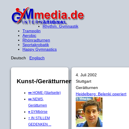
Gerätturnen
Rhythm. Gymnastik
Trampolin
Aerobic
Rhönradturnen
Sportakrobatik
Happy Gymnastics
Deutsch
Englisch
4. Juli 2002
Kunst-/Gerätturnen
Stuttgart
Gerätturnen
♦♦ HOME (Startseite)
Heidelberg: Belenki operiert
♦♦ NEWS,
Gerätturnen
♦ GYMbörse
+ IN STILLEM
GEDENKEN ...