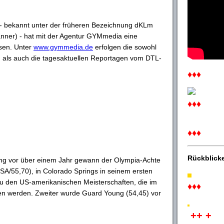
L - bekannt unter der früheren Bezeichnung dKLm
nner) - hat mit der Agentur GYMmedia eine
sen. Unter
www.gymmedia.de
erfolgen die sowohl
g als auch die tagesaktuellen Reportagen vom DTL-
♦♦♦
♦♦♦
♦♦♦
Rückblick
ung vor über einem Jahr gewann der Olympia-Achte
SA/55,70), in Colorado Springs in seinem ersten
zu den US-amerikanischen Meisterschaften, die im
♦♦♦
den werden. Zweiter wurde Guard Young (54,45) vor
++ +