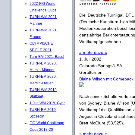
2022-FIG World
Challenge Cups
Die 'Deutsche Turnliga', DT
TURN-WM 2021,
(Deutsche Kunstturn-Liga Mä
Männer
Medienkooperation beschlos
TURN-WM 2021,
ganzjährige Berichterstattun
Frauen
Wettkampfgeschehen...
OLYMPISCHE
SPIELE 2021
» mehr dazu «
Turn-EM 2021, Basel
1. Juli 2002
TURN-EM 2020,
Colorado Springs/USA
Mersin-Männer
Gerätturnen
TURN-EM 2020,
Blaine Wilson mit Comeback
Mersin-Frauen
TURN-WM 2019,
Nach seiner Schulterverletz
Stuttgart
von Sydney, Blaine Wilson (U
1.Jun.WM 2019, Györ
Wettkampf die Qualifikation 
TURN-EM 2019,
August in Cleveland stattfin
Szczecin
Brett McClure (53,525).
FIG-World Challenge
Cups 2018-20
» mehr dazu «