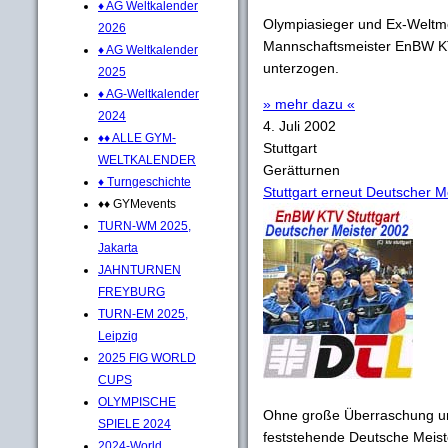
♦ AG Weltkalender
Olympiasieger und Ex-Weltme
2026
Mannschaftsmeister EnBW KTV
♦ AG Weltkalender
unterzogen.
2025
♦ AG-Weltkalender
» mehr dazu «
2024
4. Juli 2002
♦♦ ALLE GYM-
Stuttgart
WELTKALENDER
Gerätturnen
♦ Turngeschichte
Stuttgart erneut Deutscher M
♦♦ GYMevents
TURN-WM 2025,
Jakarta
JAHNTURNEN
FREYBURG
TURN-EM 2025,
Leipzig
2025 FIG WORLD
CUPS
OLYMPISCHE
Ohne große Überraschung un
SPIELE 2024
feststehende Deutsche Meist
2024-World