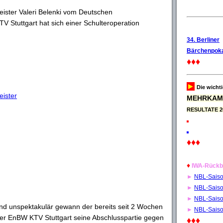
ister Valeri Belenki vom Deutschen
 Stuttgart hat sich einer Schulteroperation
34. Berliner
Bärchenpoka
♦♦♦
►
Die wicht
eister
MEHRKAM
RESULTATE 2
♦♦♦
♦
IWA-Rückb
►
NBL-Sais
►
NBL-Sais
►
NBL-Sais
d unspektakulär gewann der bereits seit 2 Wochen
►
NBL-Sais
er EnBW KTV Stuttgart seine Abschlusspartie gegen
♦♦♦