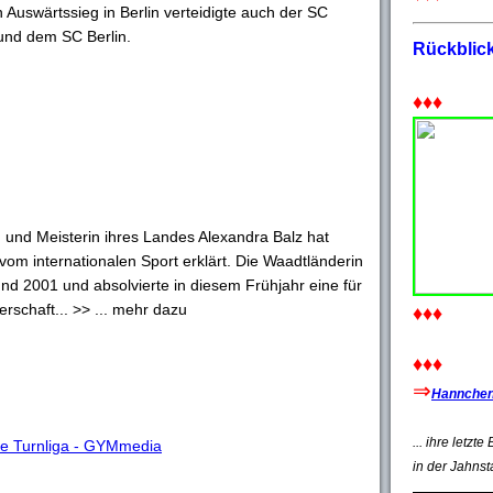
Auswärtssieg in Berlin verteidigte auch der SC
 und dem SC Berlin.
Rückblic
♦♦♦
 und Meisterin ihres Landes Alexandra Balz hat
vom internationalen Sport erklärt. Die Waadtländerin
d 2001 und absolvierte in diesem Frühjahr eine für
rschaft... >> ... mehr dazu
♦♦♦
♦♦♦
⇒
Hannchen'
... ihre letzt
e Turnliga - GYMmedia
in der Jahnst