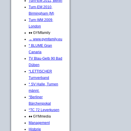
Turn-EM 2011, Berlin
Turn-EM 2010,
Birmingham (M)
Turn-WM 2009,
London
♦♦ GYMfamily
→ www.gymfamily.eu
* BLUME Gran
Canaria
TV Blau-Gelb 90 Bad
Düben
*LETTISCHER
Turnverband
* SV Halle, Turnen
männl.
*Berliner
Bärchenpokal
*TC 72 Leverkusen
♦♦ GYMmedia
Management
Historie