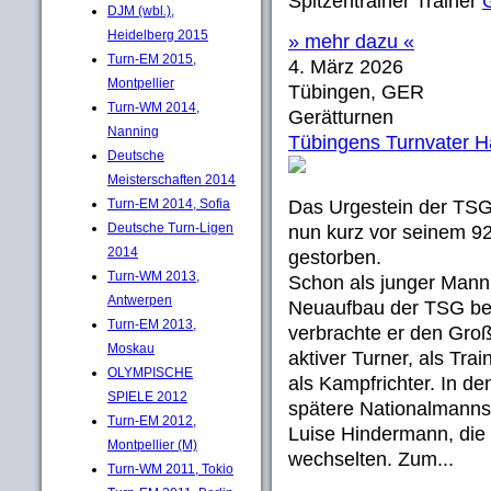
Spitzentrainer Trainer
DJM (wbl.),
Heidelberg 2015
» mehr dazu «
Turn-EM 2015,
4. März 2026
Montpellier
Tübingen, GER
Turn-WM 2014,
Gerätturnen
Nanning
Tübingens Turnvater Ha
Deutsche
Meisterschaften 2014
Turn-EM 2014, Sofia
Das Urgestein der TSG
Deutsche Turn-Ligen
nun kurz vor seinem 92
2014
gestorben.
Turn-WM 2013,
Schon als junger Mann 
Antwerpen
Neuaufbau der TSG bewe
Turn-EM 2013,
verbrachte er den Groß
Moskau
aktiver Turner, als Trai
OLYMPISCHE
als Kampfrichter. In de
SPIELE 2012
spätere Nationalmannsc
Turn-EM 2012,
Luise Hindermann, die 
Montpellier (M)
wechselten. Zum...
Turn-WM 2011, Tokio