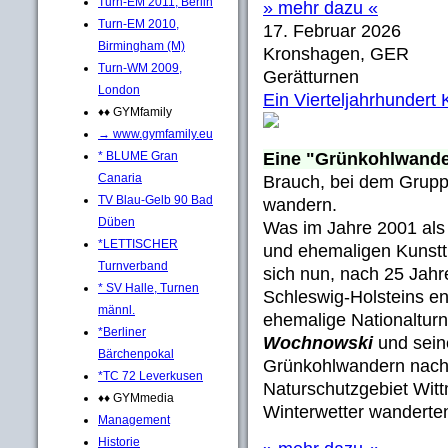
Turn-EM 2011, Berlin
» mehr dazu «
Turn-EM 2010,
17. Februar 2026
Birmingham (M)
Kronshagen, GER
Turn-WM 2009,
Gerätturnen
London
Ein Vierteljahrhunder
♦♦ GYMfamily
→ www.gymfamily.eu
* BLUME Gran
Eine "Grünkohlwand
Canaria
Brauch, bei dem Grupp
TV Blau-Gelb 90 Bad
wandern.
Düben
Was im Jahre 2001 als e
*LETTISCHER
und ehemaligen Kunst
Turnverband
sich nun, nach 25 Jahr
* SV Halle, Turnen
Schleswig-Holsteins en
männl.
ehemalige Nationaltur
*Berliner
Wochnowski
und sei
Bärchenpokal
Grünkohlwandern nach 
*TC 72 Leverkusen
Naturschutzgebiet Witt
♦♦ GYMmedia
Winterwetter wanderten
Management
Historie