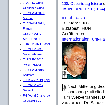
2022-FIG World
100. Geburtstag feierte
Challenge Cups
JAHNTURNFEST (2024)
TURN-WM 2021,
» mehr dazu «
Männer
18. März 2026
TURN-WM 2021,
Budapest, HUN
Frauen
Gerätturnen
OLYMPISCHE
Internationaler Turn-K
SPIELE 2021
Turn-EM 2021, Basel
TURN-EM 2020,
Mersin-Männer
TURN-EM 2020,
Mersin-Frauen
TURN-WM 2019,
Stuttgart
1.Jun.WM 2019, Györ
TURN-EM 2019,
Nach Mitteilung des
Szczecin
langjährige Mitgli
FIG-World Challenge
Turn-Weltverbandes,
D
Cups 2018-20
verstorben. Dr. Sándor