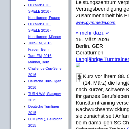
Leistungszentrum verpfl
OLYMPISCHE
Vertragsbeendigung gee
SPIELE 2016 -
Zusammenarbeit bis En
Kunstturnen, Frauen
www.gymmedia.com
OLYMPISCHE
SPIELE 2016 -
» mehr dazu «
Kunstturnen, Männer
16. März 2026
Turn-EM, 2016
Berlin, GER
Frauen, Bern
Gerätturnen
Turn-EM, 2016,
Langjährige Turntrainer
Männer, Bern
Challenge Cup-Serie
2016
Kurz vor ihrem 88.
Deutsche Turn-Ligen
(14. März) die langj
2016
nach kurzer, schwere K
TURN-WM, Glasgow
Ihr ganzes Berufsleben 
2015
Kunstturntraining vers
Deutsche Turnligen
Nachwuchsentwicklung
2015
sie zunächst seit Anfan
DJM (mnl.), Heilbronn
beim damaligen SC Che
2015