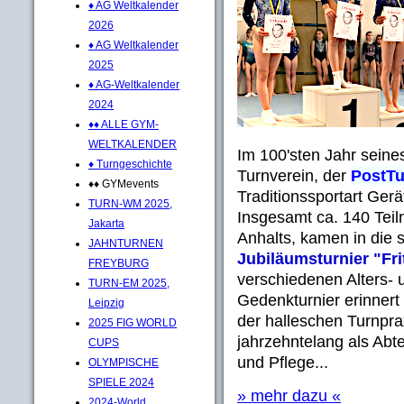
♦ AG Weltkalender
2026
♦ AG Weltkalender
2025
♦ AG-Weltkalender
2024
♦♦ ALLE GYM-
WELTKALENDER
Im 100'sten Jahr seine
♦ Turngeschichte
Turnverein, der
PostTu
♦♦ GYMevents
Traditionssportart Gerä
TURN-WM 2025,
Insgesamt ca. 140 Tei
Jakarta
Anhalts, kamen in die
JAHNTURNEN
Jubiläumsturnier "Fr
FREYBURG
verschiedenen Alters- 
TURN-EM 2025,
Gedenkturnier erinnert
Leipzig
der halleschen Turnprax
2025 FIG WORLD
jahrzehntelang als Abt
CUPS
und Pflege...
OLYMPISCHE
SPIELE 2024
» mehr dazu «
2024-World