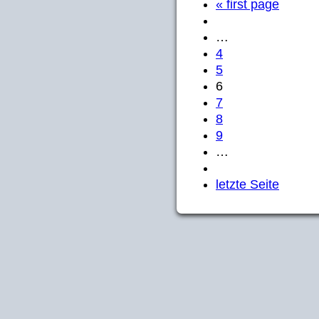
« first page
…
4
5
6
7
8
9
…
letzte Seite