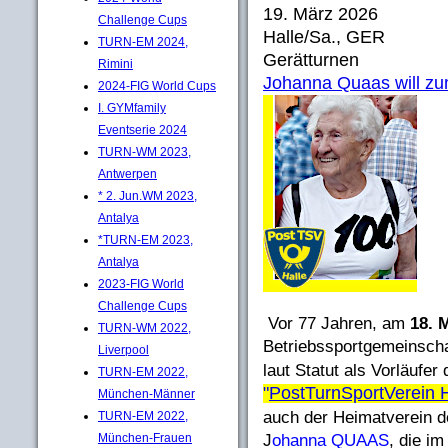
19. März 2026
Challenge Cups
Halle/Sa., GER
TURN-EM 2024,
Gerätturnen
Rimini
Johanna Quaas will zum
2024-FIG World Cups
I. GYMfamily
Eventserie 2024
TURN-WM 2023,
Antwerpen
* 2. Jun.WM 2023,
Antalya
*TURN-EM 2023,
Antalya
2023-FIG World
Challenge Cups
Vor 77 Jahren, am
18. 
TURN-WM 2022,
Betriebssportgemeinsch
Liverpool
laut Statut als Vorläufer
TURN-EM 2022,
"
PostTurnSportVerein H
München-Männer
auch der Heimatverein d
TURN-EM 2022,
München-Frauen
J
ohanna QUAAS
, die i