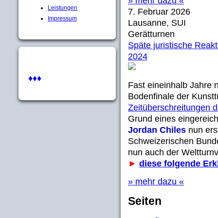
» mehr dazu «
Leistungen
7. Februar 2026
Impressum
Lausanne, SUI
Gerätturnen
Späte juristische Reakt
2024
♦♦♦
Fast eineinhalb Jahre 
Bodenfinale der Kunstt
Zeitüberschreitungen
Grund eines eingereic
Jordan Chiles
nun erst
Schweizerischen Bunde
nun auch der Welttur
►
diese folgende Erk
» mehr dazu «
Seiten