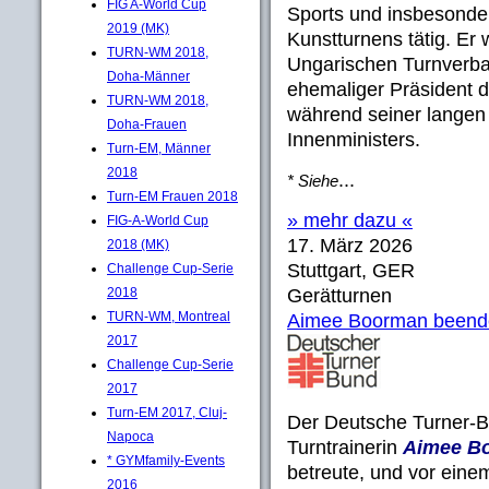
FIG A-World Cup
Sports und insbesonde
2019 (MK)
Kunstturnens tätig. Er
TURN-WM 2018,
Ungarischen Turnverba
Doha-Männer
ehemaliger Präsident 
TURN-WM 2018,
während seiner langen
Doha-Frauen
Innenministers.
Turn-EM, Männer
2018
...
* Siehe
Turn-EM Frauen 2018
» mehr dazu «
FIG-A-World Cup
17. März 2026
2018 (MK)
Stuttgart, GER
Challenge Cup-Serie
2018
Gerätturnen
TURN-WM, Montreal
Aimee Boorman beendet 
2017
Challenge Cup-Serie
2017
Turn-EM 2017, Cluj-
Der Deutsche Turner-B
Napoca
Turntrainerin
Aimee B
* GYMfamily-Events
betreute, und vor einem
2016