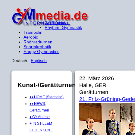
Gerätturnen
Rhythm. Gymnastik
Trampolin
Aerobic
Rhönradturnen
Sportakrobatik
Happy Gymnastics
Deutsch
Englisch
22. März 2026
Kunst-/Gerätturnen
Halle, GER
Gerätturnen
♦♦ HOME (Startseite)
21. Fritz-Grüning-Ged
♦♦ NEWS,
Gerätturnen
♦ GYMbörse
+ IN STILLEM
GEDENKEN ...