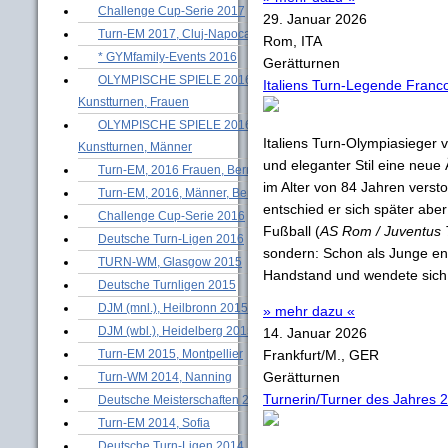
Challenge Cup-Serie 2017
29. Januar 2026
Turn-EM 2017, Cluj-Napoca
Rom, ITA
* GYMfamily-Events 2016
Gerätturnen
OLYMPISCHE SPIELE 2016 -
Italiens Turn-Legende Franco
Kunstturnen, Frauen
OLYMPISCHE SPIELE 2016 -
Italiens Turn-Olympiasieger
Kunstturnen, Männer
und eleganter Stil eine neue
Turn-EM, 2016 Frauen, Bern
im Alter von 84 Jahren vers
Turn-EM, 2016, Männer, Bern
entschied er sich später aber
Challenge Cup-Serie 2016
Fußball (
AS Rom / Juventus 
Deutsche Turn-Ligen 2016
sondern: Schon als Junge en
TURN-WM, Glasgow 2015
Handstand und wendete sich 
Deutsche Turnligen 2015
DJM (mnl.), Heilbronn 2015
» mehr dazu «
DJM (wbl.), Heidelberg 2015
14. Januar 2026
Turn-EM 2015, Montpellier
Frankfurt/M., GER
Gerätturnen
Turn-WM 2014, Nanning
Turnerin/Turner des Jahres 
Deutsche Meisterschaften 2014
Turn-EM 2014, Sofia
Deutsche Turn-Ligen 2014