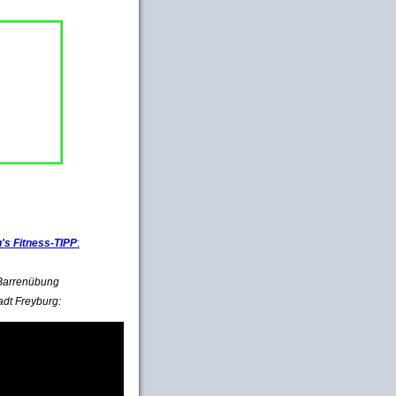
s Fitness-TIPP
:
e Barrenübung
adt Freyburg: