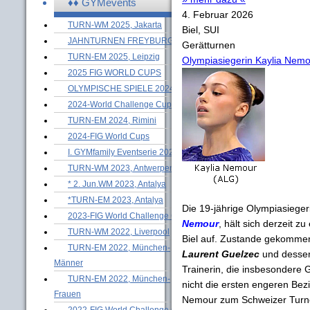
♦♦ GYMevents
4. Februar 2026
TURN-WM 2025, Jakarta
Biel, SUI
JAHNTURNEN FREYBURG
Gerätturnen
TURN-EM 2025, Leipzig
Olympiasiegerin Kaylia Nemour
2025 FIG WORLD CUPS
OLYMPISCHE SPIELE 2024
2024-World Challenge Cups
TURN-EM 2024, Rimini
2024-FIG World Cups
I. GYMfamily Eventserie 2024
TURN-WM 2023, Antwerpen
* 2. Jun.WM 2023, Antalya
*TURN-EM 2023, Antalya
Die 19-jährige Olympiasiege
2023-FIG World Challenge Cups
Nemour
, hält sich derzeit 
TURN-WM 2022, Liverpool
Biel auf. Zustande gekommen
TURN-EM 2022, München-
Laurent Guelzec
und desse
Männer
Trainerin, die insbesondere G
TURN-EM 2022, München-
nicht die ersten engeren Be
Frauen
Nemour zum Schweizer Turne
2022-FIG World Challenge Cups