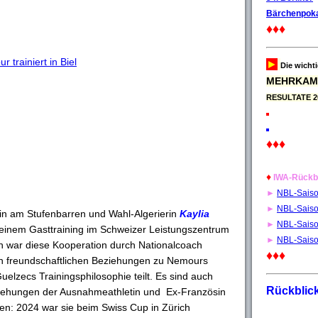
Bärchenpoka
♦♦♦
 trainiert in Biel
►
Die wicht
MEHRKAM
RESULTATE 2
♦♦♦
♦
IWA-Rückb
►
NBL-Sais
►
NBL-Sais
rin am Stufenbarren und Wahl-Algerierin
Kaylia
►
NBL-Sais
zu einem Gasttraining im Schweizer Leistungszentrum
►
NBL-Sais
 war diese Kooperation durch Nationalcoach
♦♦♦
n freundschaftlichen Beziehungen zu Nemours
uelzecs Trainingsphilosophie teilt. Es sind auch
Rückblic
ziehungen der Ausnahmeathletin und Ex-Französin
n: 2024 war sie beim Swiss Cup in Zürich