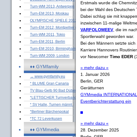
Erstmals wurde die Chemnit
Turn-WM 2013, Antwerpen
bei der Wahl des Deutschen 
Turn-EM 2013, Moskau
Dabei schlug sie mit knappem
OLYMPISCHE SPIELE 2012
inzwischen 11-malige Weltm
Turn-EM 2012, Montpellier (M)
VARFOLOMEEV
, die im na
Turn-WM 2011, Tokio
Sportlerwahl geworden war.
Turn-EM 2011, Berlin
Bei den Männern setzte sich
Turn-EM 2010, Birmingham (M)
Karriere Hannovers Routinie
Turn-WM 2009, London
vor Newcomer
Timo EDER
(
♦♦ GYMfamily
» mehr dazu «
1. Januar 2026
→ www.gymfamily.eu
Berlin, GER
* BLUME Gran Canaria
Gerätturnen
TV Blau-Gelb 90 Bad Düben
GYMmedia INTERNATIONAL sc
*LETTISCHER Turnverband
Eventberichterstattung ein
* SV Halle, Turnen männl.
*Berliner Bärchenpokal
*TC 72 Leverkusen
» mehr dazu «
♦♦ GYMmedia
28. Dezember 2025
Berlin, GER