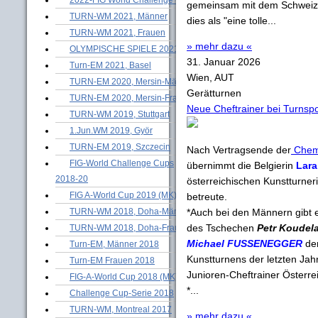
gemeinsam mit dem Schwei
TURN-WM 2021, Männer
dies als "eine tolle...
TURN-WM 2021, Frauen
» mehr dazu «
OLYMPISCHE SPIELE 2021
31. Januar 2026
Turn-EM 2021, Basel
Wien, AUT
TURN-EM 2020, Mersin-Männer
Gerätturnen
TURN-EM 2020, Mersin-Frauen
Neue Cheftrainer bei Turnspo
TURN-WM 2019, Stuttgart
1.Jun.WM 2019, Györ
TURN-EM 2019, Szczecin
Nach Vertragsende der
Chemn
FIG-World Challenge Cups
übernimmt die Belgierin
Lara
2018-20
österreichischen Kunstturner
FIG A-World Cup 2019 (MK)
betreute.
TURN-WM 2018, Doha-Männer
*Auch bei den Männern gibt e
des Tschechen
Petr Koudel
TURN-WM 2018, Doha-Frauen
Michael FUSSENEGGER
den
Turn-EM, Männer 2018
Kunstturnens der letzten Jah
Turn-EM Frauen 2018
Junioren-Cheftrainer Österre
FIG-A-World Cup 2018 (MK)
*...
Challenge Cup-Serie 2018
TURN-WM, Montreal 2017
» mehr dazu «