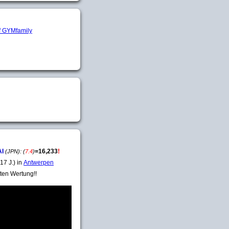
AI
=
16,233
!
(JPN):
(
7.4
)
17 J.) in
Antwerpen
ten Wertung!!