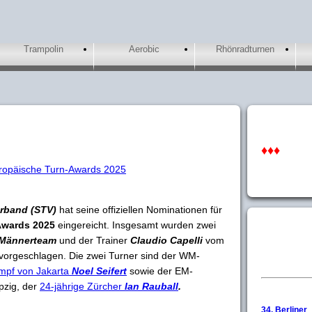
Trampolin
Aerobic
Rhönradturnen
♦♦♦
uropäische Turn-Awards 2025
rband (STV)
hat seine offiziellen Nominationen für
Awards 2025
eingereicht. Insgesamt wurden zwei
-Männerteam
und der Trainer
Claudio Capelli
vom
vorgeschlagen. Die zwei Turner sind der WM-
mpf von Jakarta
Noel Seifert
sowie der EM-
pzig, der
24-jährige Zürcher
Ian Rauball
.
34. Berliner