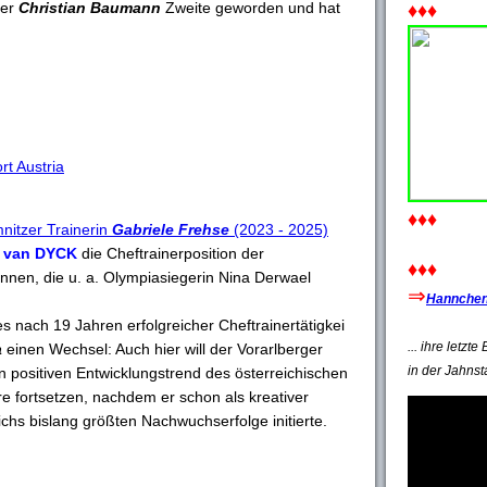
zer
Christian Baumann
Zweite geworden und hat
♦♦♦
rt Austria
♦♦♦
itzer Trainerin
Gabriele Frehse
(2023 - 2025)
 van DYCK
die Cheftrainerposition der
♦♦♦
innen, die u. a. Olympiasiegerin Nina Derwael
⇒
Hannchen'
s nach 19 Jahren erfolgreicher Cheftrainertätigkei
... ihre letzt
a
einen Wechsel: Auch hier will der Vorarlberger
in der Jahnst
 positiven Entwicklungstrend des österreichischen
re fortsetzen, nachdem er schon als kreativer
ichs bislang größten Nachwuchserfolge initierte.