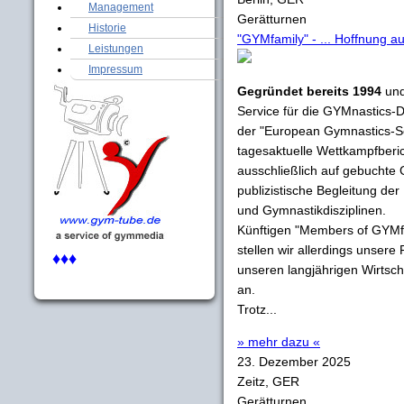
Management
Gerätturnen
Historie
"GYMfamily" - ... Hoffnung 
Leistungen
Impressum
Gegründet bereits 1994
und
Service für die GYMnastics-Di
der "European Gymnastics-S
tagesaktuelle Wettkampfberich
ausschließlich auf gebuchte
publizistische Begleitung de
und Gymnastikdisziplinen.
Künftigen "Members of GYMfa
stellen wir allerdings unsere
♦♦♦
unseren langjährigen Wirtsch
an.
Trotz...
» mehr dazu «
23. Dezember 2025
Zeitz, GER
Gerätturnen