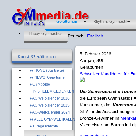
Gerätturnen
Rhythm. Gymnastik
Happy Gymnastics
Deutsch
Englisch
5. Februar 2026
Kunst-/Gerätturnen
Aargau, SUI
Gerätturnen
♦♦ HOME (Startseite)
Schweizer Kandidaten für E
♦♦ NEWS, Gerätturnen
♦ GYMbörse
Der Schweizerische Turnve
+ IN STILLEM GEDENKEN ...
die
European Gymnastics 
♦ AG Weltkalender 2026
Kunstturner, das
Kunstturn
♦ AG Weltkalender 2025
STV für die Auszeichnungen 
♦ AG-Weltkalender 2024
Bronze-Gewinner im
Mehrka
♦♦ ALLE GYM-WELTKALENDER
Vizemeister am Barren in Lei
♦ Turngeschichte
» mehr dazu «