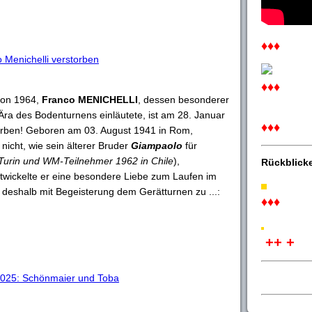
♦♦♦
 Menichelli verstorben
♦♦♦
 von 1964,
Franco MENICHELLI
, dessen besonderer
 Ära des Bodenturnens einläutete, ist am 28. Januar
♦♦♦
torben! Geboren am 03. August 1941 in Rom,
 nicht, wie sein älterer Bruder
Giampaolo
für
Turin und WM-Teilnehmer 1962 in Chile
),
Rückblick
twickelte er eine besondere Liebe zum Laufen im
deshalb mit Begeisterung dem Gerätturnen zu ...:
♦♦♦
++ +
2025: Schönmaier und Toba