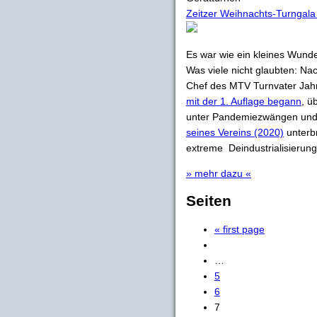
Zeitzer Weihnachts-Turngala
Es war wie ein kleines Wund
Was viele nicht glaubten: N
Chef des MTV Turnvater Jahn 
mit der 1. Auflage begann
, ü
unter Pandemiezwängen un
seines Vereins (2020)
unterbr
extreme Deindustrialisierung
» mehr dazu «
Seiten
« first page
…
5
6
7