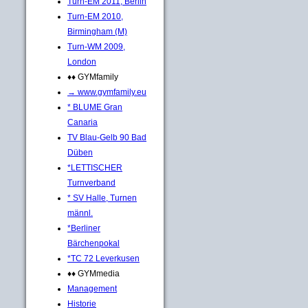
Turn-EM 2011, Berlin
Turn-EM 2010,
Birmingham (M)
Turn-WM 2009,
London
♦♦ GYMfamily
→ www.gymfamily.eu
* BLUME Gran
Canaria
TV Blau-Gelb 90 Bad
Düben
*LETTISCHER
Turnverband
* SV Halle, Turnen
männl.
*Berliner
Bärchenpokal
*TC 72 Leverkusen
♦♦ GYMmedia
Management
Historie