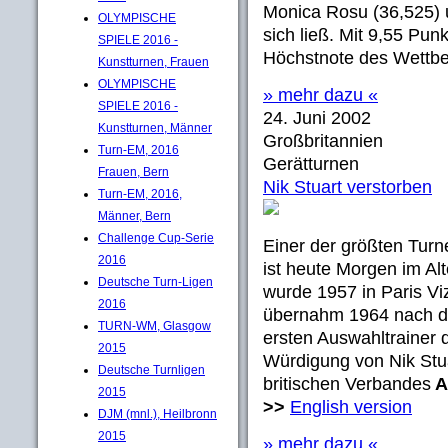
Monica Rosu (36,525) 
OLYMPISCHE
sich ließ. Mit 9,55 Pu
SPIELE 2016 -
Höchstnote des Wettbew
Kunstturnen, Frauen
OLYMPISCHE
» mehr dazu «
SPIELE 2016 -
24. Juni 2002
Kunstturnen, Männer
Großbritannien
Turn-EM, 2016
Gerätturnen
Frauen, Bern
Nik Stuart verstorben
Turn-EM, 2016,
Männer, Bern
Challenge Cup-Serie
Einer der größten Turne
2016
ist heute Morgen im Alt
Deutsche Turn-Ligen
wurde 1957 in Paris V
2016
übernahm 1964 nach de
TURN-WM, Glasgow
ersten Auswahltrainer 
2015
Würdigung von Nik Stu
Deutsche Turnligen
britischen Verbandes
A
2015
>>
English version
DJM (mnl.), Heilbronn
2015
» mehr dazu «