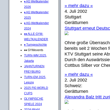
♦ AG Weltkalender
» mehr dazu «
2026
4. Juli 2002
♦ AG Weltkalender
Stuttgart
2025
Gerätturnen
♦ AG-Weltkalender
Stuttgart erneut Deuts
2024
♦♦ ALLE GYM-
WELTKALENDER
Ohne große Überrasch
♦ Turngeschichte
bereits seit 2 Wochen
♦♦ GYMevents
KTV Stuttgart seine A
TURN-WM 2025,
Durch den Auswärtssieg
Jakarta
Cottbus Silber vor Che
JAHNTURNEN
FREYBURG
» mehr dazu «
TURN-EM 2025,
2. Juli 2002
Leipzig
Schweiz:
2025 FIG WORLD
Gerätturnen
CUPS
Alexandra Balz tritt zu
OLYMPISCHE
SPIELE 2024
2024-World