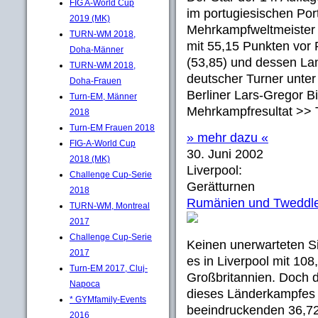
FIG A-World Cup
im portugiesischen Por
2019 (MK)
Mehrkampfweltmeister 
TURN-WM 2018,
mit 55,15 Punkten vor
Doha-Männer
(53,85) und dessen La
TURN-WM 2018,
deutscher Turner unter
Doha-Frauen
Berliner Lars-Gregor B
Turn-EM, Männer
Mehrkampfresultat >> 
2018
Turn-EM Frauen 2018
» mehr dazu «
FIG-A-World Cup
30. Juni 2002
2018 (MK)
Liverpool:
Challenge Cup-Serie
Gerätturnen
2018
Rumänien und Tweddl
TURN-WM, Montreal
2017
Challenge Cup-Serie
Keinen unerwarteten S
2017
es in Liverpool mit 10
Turn-EM 2017, Cluj-
Großbritannien. Doch d
Napoca
dieses Länderkampfes 
* GYMfamily-Events
beeindruckenden 36,7
2016