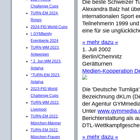
Die beste Schweizer Tu
Challenge Cups
Alexandra Balz hat übe
TURN-EM 2024,
internationalen Sport 
Rimini
Teilnehmerin 1999 und 
2024-FIG World Cups
eine für sie unglücklic
I. GYMfamily
Eventserie 2024
» mehr dazu «
TURN-WM 2023,
1. Juli 2002
Antwerpen
Berlin/Chemnitz
* 2. Jun.WM 2023,
Gerätturnen
Antalya
Medien-Kooperation D
*TURN-EM 2023,
Antalya
Die 'Deutsche Turnliga'
2023-FIG World
Challenge Cups
Bezeichnung dKLm (Deu
TURN-WM 2022,
der Agentur GYMmedia
Liverpool
Unter
www.gymmedia.
TURN-EM 2022,
Berichterstattung als 
München-Männer
DTL-Wettkampfgescheh
TURN-EM 2022,
» mehr dazu «
München-Frauen