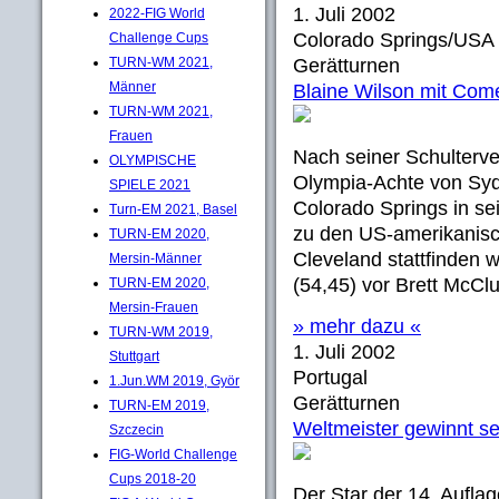
1. Juli 2002
2022-FIG World
Colorado Springs/USA
Challenge Cups
TURN-WM 2021,
Gerätturnen
Männer
Blaine Wilson mit Com
TURN-WM 2021,
Frauen
Nach seiner Schulterv
OLYMPISCHE
Olympia-Achte von Syd
SPIELE 2021
Colorado Springs in se
Turn-EM 2021, Basel
zu den US-amerikanisch
TURN-EM 2020,
Cleveland stattfinden
Mersin-Männer
(54,45) vor Brett McClu
TURN-EM 2020,
Mersin-Frauen
» mehr dazu «
TURN-WM 2019,
1. Juli 2002
Stuttgart
Portugal
1.Jun.WM 2019, Györ
Gerätturnen
TURN-EM 2019,
Weltmeister gewinnt se
Szczecin
FIG-World Challenge
Cups 2018-20
Der Star der 14. Auflag