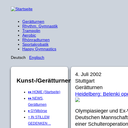
Gerätturnen
Rhythm. Gymnastik
Trampolin
Aerobic
Rhönradturnen
Sportakrobatik
Happy Gymnastics
Deutsch
Englisch
4. Juli 2002
Kunst-/Gerätturnen
Stuttgart
Gerätturnen
♦♦ HOME (Startseite)
Heidelberg: Belenki ope
♦♦ NEWS,
Gerätturnen
Olympiasieger und Ex-
♦ GYMbörse
Deutschen Mannschafts
+ IN STILLEM
einer Schulteroperatio
GEDENKEN ...