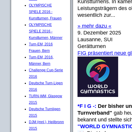
Kunstturnens. In kamer
OLYMPISCHE
Leistungsträgern des o
SPIELE 2016 -
wesentlich zur...
Kunstturnen, Frauen
OLYMPISCHE
» mehr dazu «
SPIELE 2016 -
9. Dezember 2025
Kunstturnen, Männer
Lausanne, SUI
Turn-EM, 2016
Gerätturnen
Frauen, Bern
FIG präsentiert neue 
Turn-EM, 2016,
Männer, Bern
Challenge Cup-Serie
2016
Deutsche Turn-Ligen
2016
TURN-WM, Glasgow
2015
*F I G -:
Der bisher un
Deutsche Turnligen
Turnverband"
gab heu
2015
bekannt und stellte si
DJM (mnl.), Heilbronn
"
WORLD GYMNASTI
2015