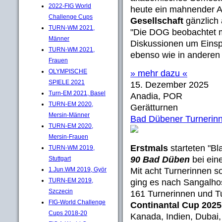
2022-FIG World
heute ein mahnender A
Challenge Cups
Gesellschaft
gänzlich
TURN-WM 2021,
"Die DOG beobachtet mi
Männer
Diskussionen um Eins
TURN-WM 2021,
ebenso wie in anderen
Frauen
OLYMPISCHE
» mehr dazu «
SPIELE 2021
15. Dezember 2025
Turn-EM 2021, Basel
Anadia, POR
TURN-EM 2020,
Gerätturnen
Mersin-Männer
Bad Dübener Turnerinn
TURN-EM 2020,
Mersin-Frauen
Erstmals
starteten "B
TURN-WM 2019,
90 Bad Düben
bei ein
Stuttgart
1.Jun.WM 2019, Györ
Mit acht Turnerinnen s
TURN-EM 2019,
ging es nach Sangalhos
Szczecin
161 Turnerinnen und T
FIG-World Challenge
Continantal Cup 202
Cups 2018-20
Kanada, Indien, Dubai,