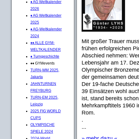
♦ AG Weltkalender
2026
♦ AG Weltkalender
2025
♦ AG-Weltkalender
2024
Mit großer Trauer mus
♦♦ ALLE GYM-
frühen erfolgreichen Pi
WELTKALENDER
Abschied nehmen: Weni
♦ Turngeschichte
Lebensjahr am 17. De
♦♦ GYMevents
Olympischer Bronzeme
TURN-WM 2025,
der gemeinsamen deuts
Jakarta
Der 19-fache Deutsche
JAHNTURNEN
39 Einsätzen wohl auc
FREYBURG
TURN-EM 2025,
ist, stand bereits sch
Leipzig
Mehrkampftitels 1960 
2025 FIG WORLD
Rom.
CUPS
.
OLYMPISCHE
...
SPIELE 2024
» mehr dazu «
2024-World