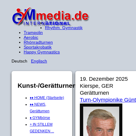
Gerätturnen
Rhythm. Gymnastik
Trampolin
Aerobic
Rhönradturnen
Sportakrobatik
Happy Gymnastics
Deutsch
Englisch
19. Dezember 2025
Kunst-/Gerätturnen
Kierspe, GER
Gerätturnen
♦♦ HOME (Startseite)
Turn-Olympionike Günt
♦♦ NEWS,
Gerätturnen
♦ GYMbörse
+ IN STILLEM
GEDENKEN ...