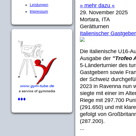
» mehr dazu «
Leistungen
Impressum
29. November 2025
Mortara, ITA
Gerätturnen
Italienischer Gastgebe
Die italienische U16-A
Ausgabe der
"Trofeo 
5-Länderturnier des t
Gastgebern sowie Fran
der Schweiz durchgefü
2023 in Ravenna nun wi
siegte mit einer im Alt
♦♦♦
Riege mit 297.700 Punk
(291.650) und mit klar
gefolgt von Großbritan
(287.200).
...