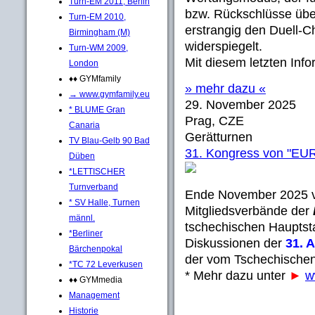
Turn-EM 2011, Berlin
bzw. Rückschlüsse über
Turn-EM 2010,
erstrangig den Duell-C
Birmingham (M)
widerspiegelt.
Turn-WM 2009,
Mit diesem letzten Inf
London
♦♦ GYMfamily
» mehr dazu «
→ www.gymfamily.eu
29. November 2025
* BLUME Gran
Prag, CZE
Canaria
Gerätturnen
TV Blau-Gelb 90 Bad
31. Kongress von "
Düben
*LETTISCHER
Turnverband
Ende November 2025 v
* SV Halle, Turnen
Mitgliedsverbände der
männl.
tschechischen Hauptst
*Berliner
Diskussionen der
31. 
Bärchenpokal
der vom Tschechischen
*TC 72 Leverkusen
* Mehr dazu unter
►
w
♦♦ GYMmedia
Management
Historie