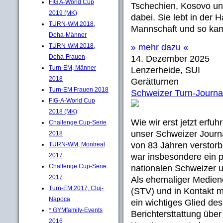
FIG A-World Cup
Tschechien, Kosovo un
2019 (MK)
dabei. Sie lebt in der 
TURN-WM 2018,
Mannschaft und so kam
Doha-Männer
TURN-WM 2018,
» mehr dazu «
Doha-Frauen
14. Dezember 2025
Turn-EM, Männer
Lenzerheide, SUI
2018
Gerätturnen
Turn-EM Frauen 2018
Schweizer Turn-Journal
FIG-A-World Cup
2018 (MK)
Wie wir erst jetzt erfu
Challenge Cup-Serie
unser Schweizer Journ
2018
von 83 Jahren verstorbe
TURN-WM, Montreal
2017
war insbesondere ein 
Challenge Cup-Serie
nationalen Schweizer u
2017
Als ehemaliger Medien
Turn-EM 2017, Cluj-
(STV) und in Kontakt m
Napoca
ein wichtiges Glied de
* GYMfamily-Events
Berichtersttattung übe
2016