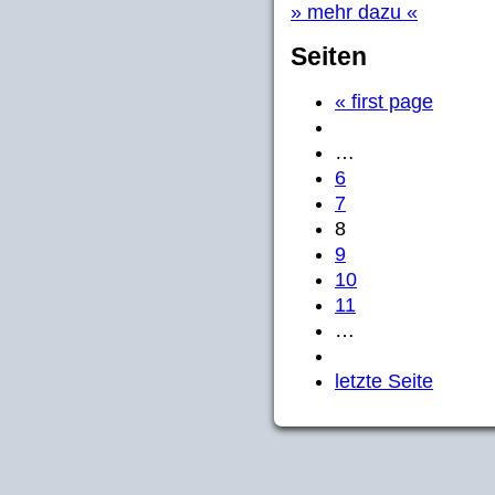
» mehr dazu «
Seiten
« first page
…
6
7
8
9
10
11
…
letzte Seite