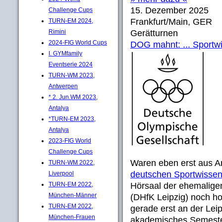
15. Dezember 2025
Challenge Cups
Frankfurt/Main, GER
TURN-EM 2024,
Rimini
Gerätturnen
2024-FIG World Cups
DOG mahnt: ... Sportwis
I. GYMfamily
Eventserie 2024
TURN-WM 2023,
Antwerpen
* 2. Jun.WM 2023,
Antalya
*TURN-EM 2023,
Antalya
2023-FIG World
Challenge Cups
Waren eben erst aus A
TURN-WM 2022,
deutschen Sportwissen
Liverpool
TURN-EM 2022,
Hörsaal der ehemalige
München-Männer
(DHfK Leipzig) noch h
TURN-EM 2022,
gerade erst an der Leip
München-Frauen
akademisches Semester f