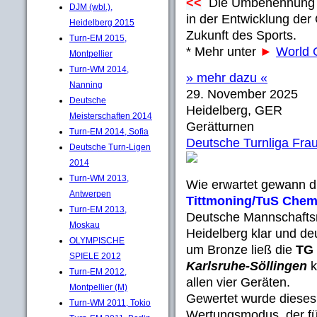
<<
Die Umbenennung ma
DJM (wbl.),
in der Entwicklung der 
Heidelberg 2015
Zukunft des Sports.
Turn-EM 2015,
* Mehr unter
►
World
Montpellier
Turn-WM 2014,
» mehr dazu «
Nanning
29. November 2025
Deutsche
Heidelberg, GER
Meisterschaften 2014
Gerätturnen
Turn-EM 2014, Sofia
Deutsche Turnliga Fra
Deutsche Turn-Ligen
2014
Turn-WM 2013,
Wie erwartet gewann 
Antwerpen
Tittmoning/TuS Chemn
Turn-EM 2013,
Deutsche Mannschaftsm
Moskau
Heidelberg klar und de
OLYMPISCHE
um Bronze ließ die
TG
SPIELE 2012
Karlsruhe-Söllingen
k
Turn-EM 2012,
allen vier Geräten.
Montpellier (M)
Gewertet wurde dieses
Turn-WM 2011, Tokio
Wertungsmodus, der fü