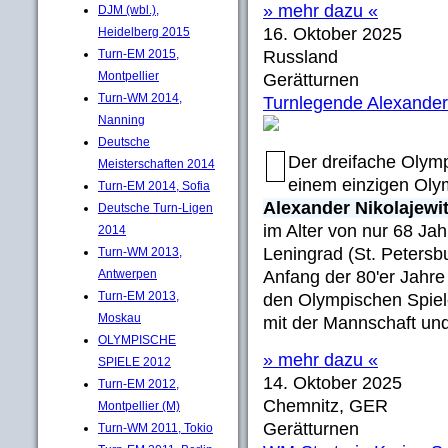
» mehr dazu «
DJM (wbl.),
16. Oktober 2025
Heidelberg 2015
Turn-EM 2015,
Russland
Montpellier
Gerätturnen
Turn-WM 2014,
Turnlegende Alexander 
Nanning
Deutsche
Der dreifache Olymp
Meisterschaften 2014
einem einzigen Oly
Turn-EM 2014, Sofia
Alexander Nikolajewi
Deutsche Turn-Ligen
im Alter von nur 68 Ja
2014
Leningrad (St. Petersbu
Turn-WM 2013,
Antwerpen
Anfang der 80'er Jahre
Turn-EM 2013,
den Olympischen Spiele
Moskau
mit der Mannschaft und
OLYMPISCHE
» mehr dazu «
SPIELE 2012
14. Oktober 2025
Turn-EM 2012,
Chemnitz, GER
Montpellier (M)
Gerätturnen
Turn-WM 2011, Tokio