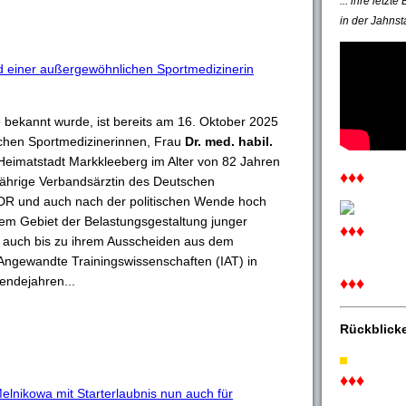
... ihre letzt
in der Jahnst
 einer außergewöhnlichen Sportmedizinerin
e bekannt wurde, ist bereits am 16. Oktober 2025
tschen Sportmedizinerinnen, Frau
Dr. med. habil.
r Heimatstadt Markkleeberg im Alter von 82 Jahren
♦♦♦
gjährige Verbandsärztin des Deutschen
R und auch nach der politischen Wende hoch
dem Gebiet der Belastungsgestaltung junger
♦♦♦
e auch bis zu ihrem Ausscheiden aus dem
r Angewandte Trainingswissenschaften (IAT) in
endejahren...
♦♦♦
Rückblick
♦♦♦
lnikowa mit Starterlaubnis nun auch für