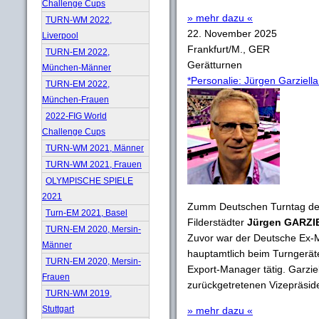
Challenge Cups
» mehr dazu «
TURN-WM 2022,
22. November 2025
Liverpool
Frankfurt/M., GER
TURN-EM 2022,
Gerätturnen
München-Männer
*Personalie: Jürgen Garziell
TURN-EM 2022,
München-Frauen
2022-FIG World
Challenge Cups
TURN-WM 2021, Männer
TURN-WM 2021, Frauen
OLYMPISCHE SPIELE
2021
Zumm Deutschen Turntag d
Turn-EM 2021, Basel
Filderstädter
Jürgen GARZI
TURN-EM 2020, Mersin-
Zuvor war der Deutsche Ex-M
Männer
hauptamtlich beim Turngerät
TURN-EM 2020, Mersin-
Export-Manager tätig. Garzie
Frauen
zurückgetretenen Vizepräside
TURN-WM 2019,
Stuttgart
» mehr dazu «