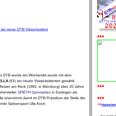
a als neuer DTB-Vizepräsident
♦♦♦
es DTB wurde am Wochende wurde mit dem
ELLA
(63) ein neuen Vizepräsidenten gewählt.
♦♦♦
eister am Reck (1982, in Würzburg) über 20 Jahre
ehersteller
SPIETH Gymnastics
in Esslingen als
♦♦♦
lla ünernimmt damit im DTB-Präsidium die Stelle der
⇒
ntin Spitzensport Ulla Koch.
Hannchen'