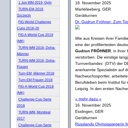
1.Jun.WM 2019, Györ
18. November 2025
Markkleeberg, GER
TURN-EM 2019,
Gerätturnen
Szczecin
Dr. Gudrun Fröhner: Zum Tod
FIG-World Challenge
Cups 2018-20
FIG A-World Cup 2019
Wie aus Kreisen ihrer Famili
(MK)
eine der profiliertesten deu
TURN-WM 2018, Doha-
Gudrun FRÖHNER
, in ihre
Männer
verstorben. Die einstige lan
TURN-WM 2018, Doha-
Turnverbandes (DTV) der DD
Frauen
anerkannte Spezialistin auf 
Turn-EM, Männer 2018
Nachwuchssportler, arbeitet
Turn-EM Frauen 2018
Berufsleben beim Institut fü
FIG-A-World Cup 2018
Leipzig. In den ersten Nachw
(MK)
» mehr dazu «
Challenge Cup-Serie
16. November 2025
2018
Esslingen, GER
TURN-WM, Montreal
Gerätturnen
2017
Russlands Olympiasiegerin Me
Challenge Cup-Serie