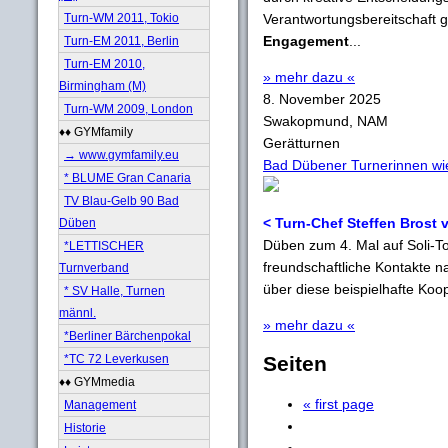
Turn-WM 2011, Tokio
Verantwortungsbereitschaft 
Engagement
...
Turn-EM 2011, Berlin
Turn-EM 2010,
» mehr dazu «
Birmingham (M)
8. November 2025
Turn-WM 2009, London
Swakopmund, NAM
♦♦ GYMfamily
Gerätturnen
→ www.gymfamily.eu
Bad Dübener Turnerinnen wi
* BLUME Gran Canaria
TV Blau-Gelb 90 Bad
< Turn-Chef Steffen Brost
Düben
Düben zum 4. Mal auf Soli-To
*LETTISCHER
freundschaftliche Kontakte 
Turnverband
über diese beispielhafte Koop
* SV Halle, Turnen
männl.
» mehr dazu «
*Berliner Bärchenpokal
*TC 72 Leverkusen
Seiten
♦♦ GYMmedia
« first page
Management
Historie
…