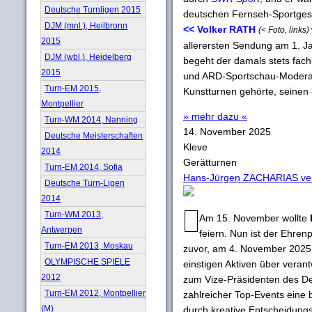
Deutsche Turnligen 2015
deutschen Fernseh-Sportges
DJM (mnl.), Heilbronn
<<
Volker RATH
(< Foto, links)
2015
allerersten Sendung am 1. Ja
DJM (wbl.), Heidelberg
begeht der damals stets fach
2015
und ARD-Sportschau-Moderat
Turn-EM 2015,
Kunstturnen gehörte, seinen 
Montpellier
» mehr dazu «
Turn-WM 2014, Nanning
14. November 2025
Deutsche Meisterschaften
Kleve
2014
Gerätturnen
Turn-EM 2014, Sofia
Hans-Jürgen ZACHARIAS vers
Deutsche Turn-Ligen
2014
Turn-WM 2013,
Am 15. November wollte
Antwerpen
feiern. Nun ist der Ehre
Turn-EM 2013, Moskau
zuvor, am 4. November 2025, 
OLYMPISCHE SPIELE
einstigen Aktiven über verant
2012
zum Vize-Präsidenten des D
Turn-EM 2012, Montpellier
zahlreicher Top-Events eine b
(M)
durch kreative Entscheidungsf