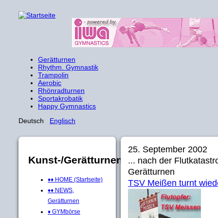
Gerätturnen
Rhythm. Gymnastik
Trampolin
Aerobic
Rhönradturnen
Sportakrobatik
Happy Gymnastics
Deutsch
Englisch
25. September 2002
Kunst-/Gerätturnen
... nach der Flutkatast
Gerätturnen
♦♦ HOME (Startseite)
TSV Meißen turnt wied
♦♦ NEWS,
Gerätturnen
♦ GYMbörse