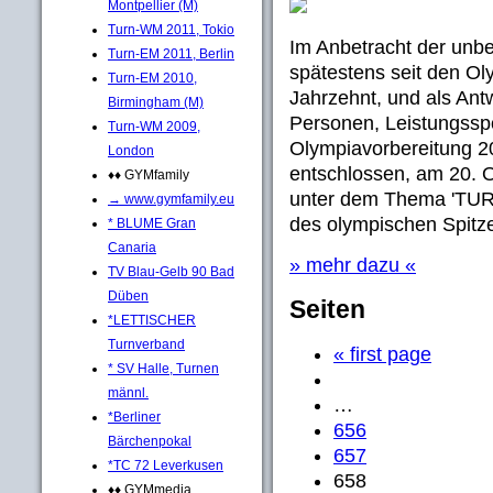
Montpellier (M)
Turn-WM 2011, Tokio
Im Anbetracht der unbe
Turn-EM 2011, Berlin
spätestens seit den Ol
Turn-EM 2010,
Jahrzehnt, und als Ant
Birmingham (M)
Personen, Leistungsspo
Turn-WM 2009,
Olympiavorbereitung 
London
entschlossen, am 20. 
♦♦ GYMfamily
unter dem Thema 'T
→ www.gymfamily.eu
des olympischen Spitz
* BLUME Gran
Canaria
» mehr dazu «
TV Blau-Gelb 90 Bad
Düben
Seiten
*LETTISCHER
Turnverband
« first page
* SV Halle, Turnen
männl.
…
*Berliner
656
Bärchenpokal
657
*TC 72 Leverkusen
658
♦♦ GYMmedia