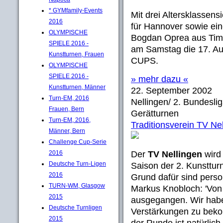
* GYMfamily-Events
Mit drei Altersklassen
2016
für Hannover sowie ei
OLYMPISCHE
Bogdan Oprea aus Timi
SPIELE 2016 -
am Samstag die 17. 
Kunstturnen, Frauen
CUPS.
OLYMPISCHE
SPIELE 2016 -
» mehr dazu «
Kunstturnen, Männer
22. September 2002
Turn-EM, 2016
Nellingen/ 2. Bundeslig
Frauen, Bern
Gerätturnen
Turn-EM, 2016,
Traditionsverein TV Ne
Männer, Bern
Challenge Cup-Serie
2016
Der
TV Nellingen
wird
Deutsche Turn-Ligen
Saison der 2. Kunsttu
2016
Grund dafür sind pers
TURN-WM, Glasgow
Markus Knobloch: 'Von
2015
ausgegangen. Wir haben
Deutsche Turnligen
Verstärkungen zu bek
2015