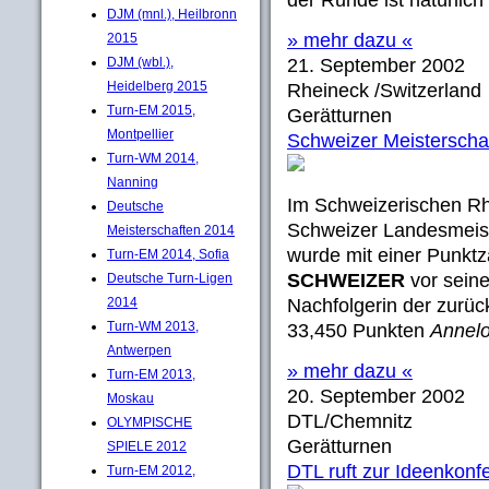
der Runde ist natürlic
DJM (mnl.), Heilbronn
» mehr dazu «
2015
DJM (wbl.),
21. September 2002
Heidelberg 2015
Rheineck /Switzerland
Turn-EM 2015,
Gerätturnen
Montpellier
Schweizer Meisterscha
Turn-WM 2014,
Nanning
Im Schweizerischen R
Deutsche
Schweizer Landesmeist
Meisterschaften 2014
wurde mit einer Punkt
Turn-EM 2014, Sofia
SCHWEIZER
vor sein
Deutsche Turn-Ligen
2014
Nachfolgerin der zurü
Turn-WM 2013,
33,450 Punkten
Annelo
Antwerpen
» mehr dazu «
Turn-EM 2013,
20. September 2002
Moskau
DTL/Chemnitz
OLYMPISCHE
Gerätturnen
SPIELE 2012
DTL ruft zur Ideenkonf
Turn-EM 2012,