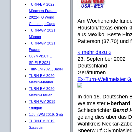
TURN-EM 2022,
München-Frauen
2022-FIG World
Am Wochenende landete
Challenge Cups
Houston/Texas einen k
TURN-WM 2021,
aus Mexiko. Beste Einz
Männer
Patterson (37,70) und
TURN-WM 2021,
Frauen
» mehr dazu «
OLYMPISCHE
23. September 2002
SPIELE 2021
Deutschland
Turn-EM 2021, Basel
Gerätturnen
TURN-EM 2020,
Ex-Turn-Weltmeister G
Mersin-Männer
TURN-EM 2020,
Mersin-Frauen
In den 15. Deutschen B
TURN-WM 2019,
Weltmeister
Eberhard
Stuttgart
Schiedsrichter
Bernd 
1.Jun.WM 2019, Györ
gelang dies über das D
TURN-EM 2019,
Wahlkreis Neckar-Zabe
Szczecin
Speerwurf-Olympiasie