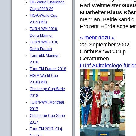
FIG-World Challenge
Rad-Weltmeister
Gust
Cups 2018-20
Mitarbeiter
Klaus Köst
FIG A-World Cup
mehr an. Beide kandidi
2019 (MK)
Prozent-Hürde scheiter
TURN-WM 2018,
Doha-Männer
» mehr dazu «
TURN-WM 2018,
22. September 2002
Doha-Frauen
Cottbus/GWG-Cup
Turn-EM, Männer
Gerätturnen
2018
Fünf Auftaktsiege für 
Turn-EM Frauen 2018
FIG-A-World Cup
2018 (MK)
Challenge Cup-Serie
2018
TURN-WM, Montreal
2017
Challenge Cup-Serie
2017
Turn-EM 2017, Cluj-
Napoca