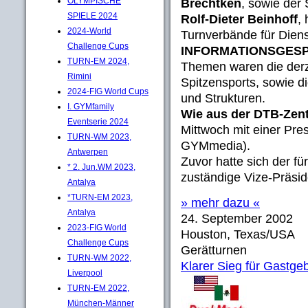
OLYMPISCHE
Brechtken
, sowie der
SPIELE 2024
Rolf-Dieter Beinhoff
,
2024-World
Turnverbände für Dien
Challenge Cups
INFORMATIONSGES
TURN-EM 2024,
Themen waren die derze
Rimini
Spitzensports, sowie 
2024-FIG World Cups
und Strukturen.
I. GYMfamily
Wie aus der DTB-Zent
Eventserie 2024
Mittwoch mit einer Pre
TURN-WM 2023,
GYMmedia).
Antwerpen
Zuvor hatte sich der f
* 2. Jun.WM 2023,
zuständige Vize-Präside
Antalya
*TURN-EM 2023,
» mehr dazu «
Antalya
24. September 2002
2023-FIG World
Houston, Texas/USA
Challenge Cups
Gerätturnen
TURN-WM 2022,
Klarer Sieg für Gastge
Liverpool
TURN-EM 2022,
München-Männer