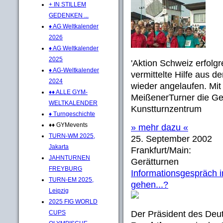
+ IN STILLEM
GEDENKEN ...
♦ AG Weltkalender
2026
♦ AG Weltkalender
2025
'Aktion Schweiz erfolg
♦ AG-Weltkalender
vermittelte Hilfe aus d
2024
wieder angelaufen. Mi
♦♦ ALLE GYM-
MeißenerTurner die G
WELTKALENDER
Kunstturnzentrum
♦ Turngeschichte
♦♦ GYMevents
» mehr dazu «
TURN-WM 2025,
25. September 2002
Jakarta
Frankfurt/Main:
JAHNTURNEN
Gerätturnen
FREYBURG
Informationsgespräch i
TURN-EM 2025,
gehen...?
Leipzig
2025 FIG WORLD
CUPS
Der Präsident des Deu