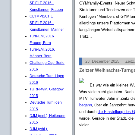
SPIELE 2016 -
GYMfamily-Events. Neuer Schwer
Kunstturnen, Frauen
Strukturen und Tendenzen der T
OLYMPISCHE
Künftigen "Members of GYMfamily
SPIELE 2016 -
allerdings unsere Plattformen w
Kunstturnen, Männer
langjährigen Wirtschaftspartner
Turn-EM, 2016
Trotz...
Frauen, Bern
Turn-EM, 2016,
Männer, Bern
23. Dezember 2025
Zeit
Challenge Cup-Serie
2016
Zeitzer Weihnachts-Turnga
Deutsche Turn-Ligen
2016
Es war wie ein kleines W
TURN-WM, Glasgow
Was viele nicht glaubten: Nac
2015
MTV Turnvater Jahn in Zeitz die
Deutsche Turnligen
begann
, über ein Jahrzehnt he
2015
und durch
die Einstellung des G
DJM (mnl.), Heilbronn
wurde. Gerade in der Stadt, di
2015
vieler...
DJM (wbl.),