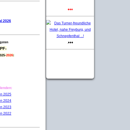
♦♦♦
l 2026
igsten
.♦♦♦
PF-
025-
2026
:
lenden:
on 2025
on 2024
on 2023
on 2022