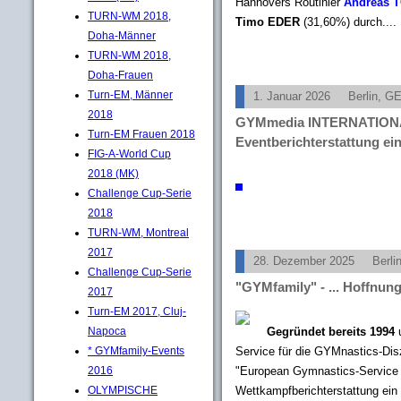
Hannovers Routinier
Andreas 
TURN-WM 2018,
Timo EDER
(31,60%) durch....
Doha-Männer
TURN-WM 2018,
Doha-Frauen
Turn-EM, Männer
1. Januar 2026
Berlin, G
2018
GYMmedia INTERNATIONAL 
Turn-EM Frauen 2018
Eventberichterstattung ei
FIG-A-World Cup
2018 (MK)
Challenge Cup-Serie
2018
TURN-WM, Montreal
2017
28. Dezember 2025
Berli
Challenge Cup-Serie
"GYMfamily" - ... Hoffnu
2017
Turn-EM 2017, Cluj-
Napoca
Gegründet bereits 1994
u
* GYMfamily-Events
Service für die GYMnastics-Disz
2016
"European Gymnastics-Service 
OLYMPISCHE
Wettkampfberichterstattung ein 