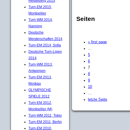
Heidelberg 2015
Turn-EM 2015,
Montpellier
Seiten
Turn-WM 2014,
Nanning
Deutsche
Meisterschaften 2014
« first page
Turn-EM 2014, Sofia
…
Deutsche Turn-Ligen
5
2014
6
Turn-WM 2013,
7
Antwerpen
8
Turn-EM 2013,
9
Moskau
10
OLYMPISCHE
…
SPIELE 2012
letzte Seite
Turn-EM 2012,
Montpellier (M)
Turn-WM 2011, Tokio
Turn-EM 2011, Berlin
Turn-EM 2010,