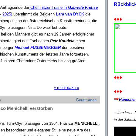
Rückblic
Vertragsende der
Chemnitzer Trainerin
Gabriele Frehse
- 2025)
übernimmt die Belgierin
Lara van DYCK
die
♦♦♦
ainerposition der österreichischen Kunstturnerinnen, die
Olympiasiegerin Nina Derwael betreute.
bei den Männern gibt es nach 19 Jahren erfolgreicher
rainertätigkei des Tschechen
Petr Koudela
einen
arlberger
Michael FUSSENEGGER
den positiven
hischen Kunstturnens der letzten Jahre fortsetzen,
Junioren-Cheftrainer Österreichs bislang größten
♦♦♦
» mehr dazu «
♦♦♦
⇒
A
Hannchen'
Gerätturnen
nco Menichelli verstorben
... ihre letzt
in der Jahnst
iens Turn-Olympiasieger von 1964,
Franco MENICHELLI
,
en besonderer und eleganter Stil eine neue Ära des