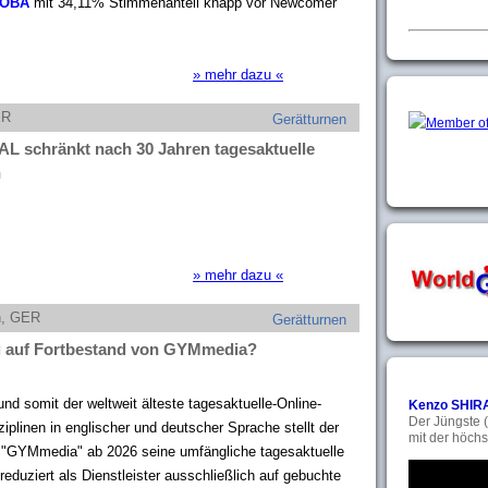
TOBA
mit 34,11% Stimmenanteil knapp vor Newcomer
» mehr dazu «
ER
Gerätturnen
schränkt nach 30 Jahren tagesaktuelle
n
» mehr dazu «
n, GER
Gerätturnen
ng auf Fortbestand von GYMmedia?
nd somit der weltweit älteste tagesaktuelle-Online-
Kenzo SHIR
Der Jüngste (
iplinen in englischer und deutscher Sprache stellt der
mit der höchs
"GYMmedia" ab 2026 seine umfängliche tagesaktuelle
reduziert als Dienstleister ausschließlich auf gebuchte