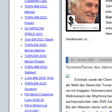
Bode
Challenge Cups
Jahr
TURN-WM 2021,
ents
Männer
Gia
TURN-WM 2021,
Teil
Frauen
entw
OLYMPISCHE
Hand
SPIELE 2021
Gerätturnen zu ...:
Turn-EM 2021, Basel
TURN-EM 2020,
Mersin-Männer
TURN-EM 2020,
14. Januar 2026
Frankfur
Mersin-Frauen
Turnerin/Turner des Jahr
TURN-WM 2019,
Stuttgart
1.Jun.WM 2019, Györ
Erstmals wurde die Chem
TURN-EM 2019,
der Wahl des Deutschen Turner-
Szczecin
sie mit knappem Stimmenvorteil
FIG-World Challenge
Weltmeisterin der Rhythmisch
Cups 2018-20
nacholympischen Jahr 2025 Zwe
FIG A-World Cup
Bei den Männern setzte sich am
2019 (MK)