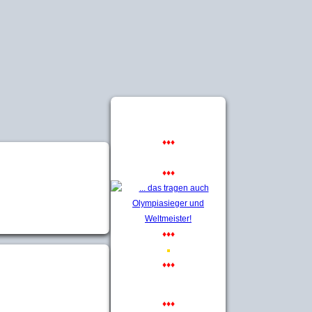
♦♦♦
♦♦♦
♦♦♦
♦♦♦
♦♦♦