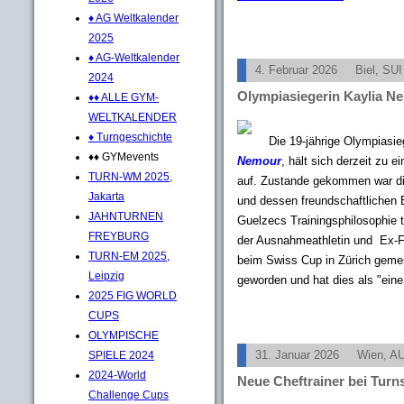
♦ AG Weltkalender
2025
♦ AG-Weltkalender
4. Februar 2026
Biel, SUI
2024
Olympiasiegerin Kaylia Nem
♦♦ ALLE GYM-
WELTKALENDER
♦ Turngeschichte
Die 19-jährige Olympiasie
♦♦ GYMevents
Nemour
, hält sich derzeit zu 
TURN-WM 2025,
auf. Zustande gekommen war di
Jakarta
und dessen freundschaftlichen 
JAHNTURNEN
Guelzecs Trainingsphilosophie t
FREYBURG
der Ausnahmeathletin und Ex-F
TURN-EM 2025,
beim Swiss Cup in Zürich gem
Leipzig
geworden und hat dies als "eine t
2025 FIG WORLD
CUPS
OLYMPISCHE
SPIELE 2024
31. Januar 2026
Wien, A
2024-World
Neue Cheftrainer bei Turn
Challenge Cups