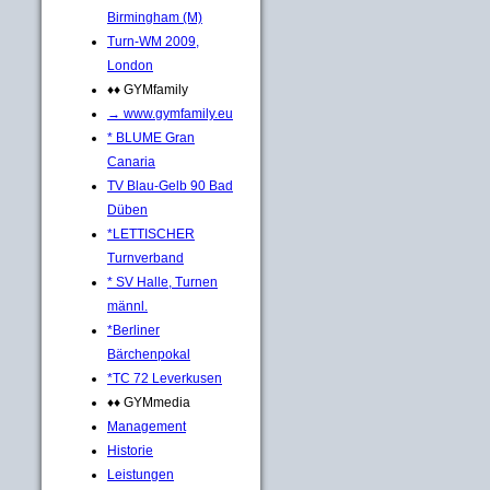
Birmingham (M)
Turn-WM 2009,
London
♦♦ GYMfamily
→ www.gymfamily.eu
* BLUME Gran
Canaria
TV Blau-Gelb 90 Bad
Düben
*LETTISCHER
Turnverband
* SV Halle, Turnen
männl.
*Berliner
Bärchenpokal
*TC 72 Leverkusen
♦♦ GYMmedia
Management
Historie
Leistungen