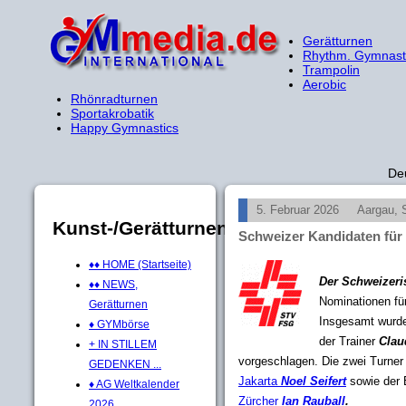
Gerätturnen
Rhythm. Gymnast
Trampolin
Aerobic
Rhönradturnen
Sportakrobatik
Happy Gymnastics
De
5. Februar 2026
Aargau, 
Kunst-/Gerätturnen
Schweizer Kandidaten für
♦♦ HOME (Startseite)
Der Schweizeri
♦♦ NEWS,
Nominationen fü
Gerätturnen
Insgesamt wurde
♦ GYMbörse
der Trainer
Clau
+ IN STILLEM
vorgeschlagen. Die zwei Turne
GEDENKEN ...
Jakarta
Noel Seifert
sowie der 
♦ AG Weltkalender
Zürcher
Ian Rauball
.
2026