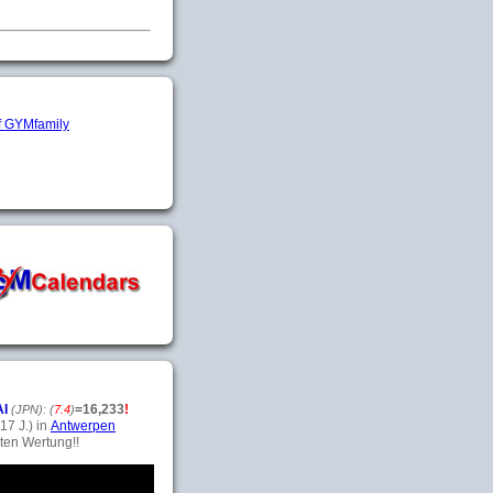
AI
=
16,233
!
(JPN):
(
7.4
)
17 J.) in
Antwerpen
ten Wertung!!