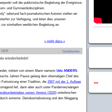
punkt soll die publizistische Begleitung der Ereignisse,
urn- und Gymnastikdisziplinen.
" odre/und fach-journalistischen Autoren stellen wir
eiterhin zur Verfügung, und biten dies unseren
n zur sinnhaften werblichen Begleitung an.
» mehr dazu «
z, GER
Gerätturnen
la wiederbelebt!
under, initiiert von einem Mann namens
Udo ANDERS
:
h sechs Jahren Pause gelang dem ehemaligen Chef des
 Fortsetzung einer Tradition, die
2007 mit der 1. Auflage
♦♦♦
rvorragend lief, dann aber auch unter Pandemiezwängen
erätturnbetriebes seines Vereins (2020)
unterbrochen
e durch extreme Deindustrialisierung und den Weggang