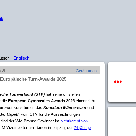
ik
utsch
Englisch
SUI
Gerätturnen
 Europäische Turn-Awards 2025
♦♦♦
sche Turnverband (STV)
hat seine offiziellen
r die
European Gymnastics Awards 2025
eingereicht.
n zwei Kunstturner, das
Kunstturn-Männerteam
und
dio Capelli
vom STV für die Auszeichnungen
r sind der WM-Bronze-Gewinner im
Mehrkampf von
EM-Vizemeister am Barren in Leipzig, der
24-jährige