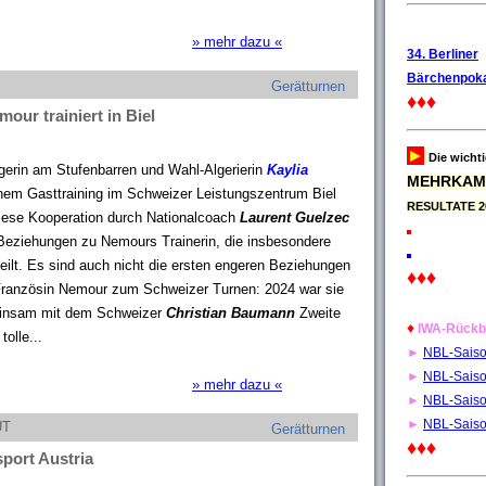
» mehr dazu «
34. Berliner
Bärchenpoka
Gerätturnen
♦♦♦
our trainiert in Biel
►
Die wicht
gerin am Stufenbarren und Wahl-Algerierin
Kaylia
MEHRKAM
einem Gasttraining im Schweizer Leistungszentrum Biel
RESULTATE 2
ese Kooperation durch Nationalcoach
Laurent Guelzec
Beziehungen zu Nemours Trainerin, die insbesondere
eilt. Es sind auch nicht die ersten engeren Beziehungen
♦♦♦
ranzösin Nemour zum Schweizer Turnen: 2024 war sie
einsam mit dem Schweizer
Christian Baumann
Zweite
♦
IWA-Rückb
olle...
►
NBL-Sais
►
NBL-Sais
» mehr dazu «
►
NBL-Sais
►
NBL-Sais
UT
Gerätturnen
♦♦♦
sport Austria