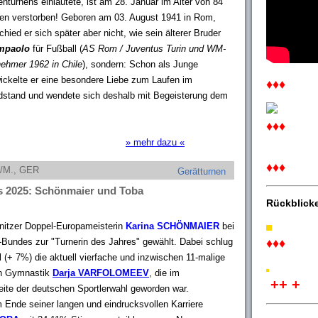
nturnens einläutete, ist am 28. Januar im Alter von 84
en verstorben! Geboren am 03. August 1941 in Rom,
chied er sich später aber nicht, wie sein älterer Bruder
mpaolo
für Fußball (
AS Rom / Juventus Turin und WM-
nehmer 1962 in Chile
), sondern: Schon als Junge
ickelte er eine besondere Liebe zum Laufen im
♦♦♦
stand und wendete sich deshalb mit Begeisterung dem
♦♦♦
» mehr dazu «
♦♦♦
t/M., GER
Gerätturnen
es 2025: Schönmaier und Toba
Rückblick
nitzer Doppel-Europameisterin
Karina SCHÖNMAIER
bei
♦♦♦
Bundes zur "Turnerin des Jahres" gewählt. Dabei schlug
 (+ 7%) die aktuell vierfache und inzwischen 11-malige
en Gymnastik
Darja VARFOLOMEEV
, die im
++ +
ite der deutschen Sportlerwahl geworden war.
 Ende seiner langen und eindrucksvollen Karriere