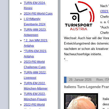
TURN-EM 2024,
Nach 
Rimini
(2023 
2024-FIG World Cups
Cheftr
I. GYMfamily
u. a. 
Eventserie 2024
*Auch 
TURN-WM 2023,
Cheft
Antwerpen
Wechsel: Auch hier will der Vor
* 2. Jun.WM 2023,
Entwicklungstrend des österreic
Antalya
nachdem er schon als kreativer 
*TURN-EM 2023,
Nachwuchserfolge initierte.
Antalya
*...
2023-FIG World
Challenge Cups
TURN-WM 2022,
Liverpool
29. Januar 2026
Rom, IT
TURN-EM 2022,
Italiens Turn-Legende Fra
München-Männer
TURN-EM 2022,
Ital
München-Frauen
dess
2022-FIG World