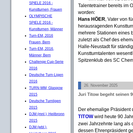
SPIELE 2016 -
Talentetrainer bereits im
Kunstturnen, Frauen
worden:
OLYMPISCHE
Hans HÖER
, Vater von fü
SPIELE 2016 -
herausragenden Kunstturn
Kunstturnen, Männer
mehrere Stationen eines 
Turn-EM, 2016
zuletzt als Chef des ehem
Frauen, Bern
Halle-Neustadt für ständ
Turn-EM, 2016,
Kunstturntalenten wesent
Männer, Bern
Spitzenklub des SC Chemie
Challenge Cup-Serie
2016
Deutsche Turn-Ligen
2016
26. November 2025
TURN-WM, Glasgow
Juri Titow begeht seinen 
2015
Deutsche Turnligen
2015
Der ehemalige Präsident 
DJM (mnl.), Heilbronn
TITOW
wird heute 90 Jahr
2015
zwei Jahrzehnte lang als
DJM (wbl.),
dessen Ehrenpräsident gee