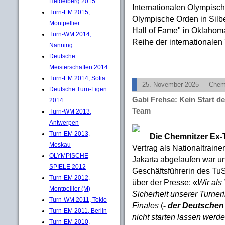
Heidelberg 2015
Internationalen Olympisc
Turn-EM 2015,
Olympische Orden in Silbe
Montpellier
Hall of Fame" in Oklahoma
Turn-WM 2014,
Reihe der internationalen
Nanning
Deutsche
Meisterschaften 2014
Turn-EM 2014, Sofia
25. November 2025
Chem
Deutsche Turn-Ligen
Gabi Frehse: Kein Start d
2014
Team
Turn-WM 2013,
Antwerpen
Turn-EM 2013,
Die Chemnitzer Ex-
Moskau
Vertrag als Nationaltrain
OLYMPISCHE
Jakarta abgelaufen war un
SPIELE 2012
Geschäftsführerin des TuS
Turn-EM 2012,
über der Presse: «
Wir als
Montpellier (M)
Sicherheit unserer Turne
Turn-WM 2011, Tokio
Finales
(
- der Deutschen
Turn-EM 2011, Berlin
nicht starten lassen werd
Turn-EM 2010,