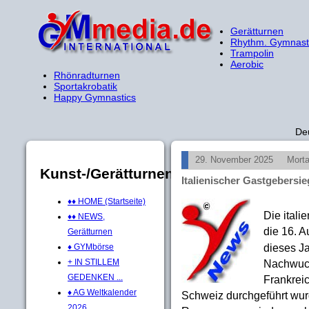
Gerätturnen
Rhythm. Gymnast
Trampolin
Aerobic
Rhönradturnen
Sportakrobatik
Happy Gymnastics
De
29. November 2025
Morta
Kunst-/Gerätturnen
Italienischer Gastgebersi
♦♦ HOME (Startseite)
Die ital
♦♦ NEWS,
die 16. 
Gerätturnen
dieses Ja
♦ GYMbörse
Nachwuch
+ IN STILLEM
GEDENKEN ...
Frankrei
♦ AG Weltkalender
Schweiz durchgeführt wur
2026