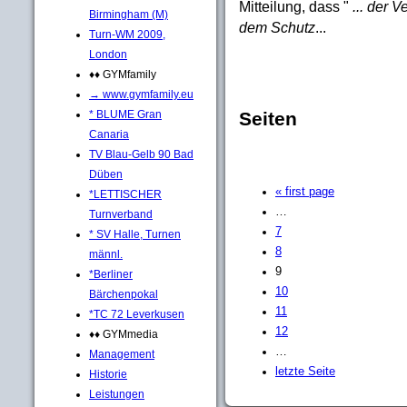
Mitteilung, dass "
... der 
Birmingham (M)
dem Schutz
...
Turn-WM 2009,
London
♦♦ GYMfamily
→ www.gymfamily.eu
* BLUME Gran
Seiten
Canaria
TV Blau-Gelb 90 Bad
Düben
« first page
*LETTISCHER
…
Turnverband
7
* SV Halle, Turnen
8
männl.
9
*Berliner
10
Bärchenpokal
11
*TC 72 Leverkusen
12
♦♦ GYMmedia
…
Management
letzte Seite
Historie
Leistungen