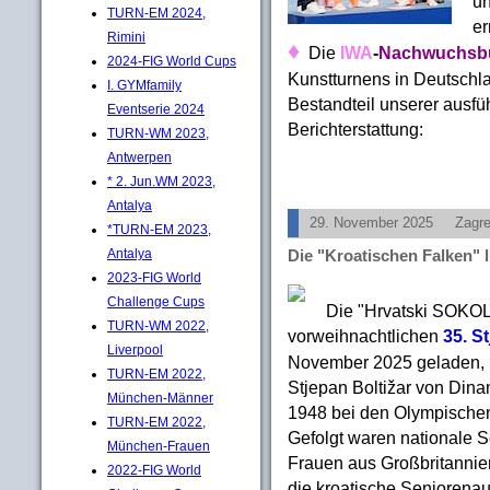
un
TURN-EM 2024,
er
Rimini
♦
Die
IWA
-
Nachwuchsbu
2024-FIG World Cups
Kunstturnens in Deutschl
I. GYMfamily
Bestandteil unserer ausfü
Eventserie 2024
Berichterstattung:
TURN-WM 2023,
Antwerpen
* 2. Jun.WM 2023,
Antalya
29. November 2025
Zagr
*TURN-EM 2023,
Antalya
Die "Kroatischen Falken" 
2023-FIG World
Challenge Cups
Die "Hrvatski SOKOL
TURN-WM 2022,
vorweihnachtlichen
35. S
Liverpool
November 2025 geladen, 
TURN-EM 2022,
Stjepan Boltižar von Din
München-Männer
1948 bei den Olympischen
TURN-EM 2022,
Gefolgt waren nationale
München-Frauen
Frauen aus Großbritannie
2022-FIG World
die kroatische Seniorena