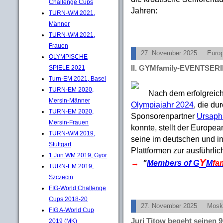
Challenge Cups
Jahren:
TURN-WM 2021,
Männer
TURN-WM 2021,
Frauen
27. November 2025
Euro
OLYMPISCHE
II. GYMfamily-EVENTSERI
SPIELE 2021
Turn-EM 2021, Basel
TURN-EM 2020,
Nach dem erfolgreic
Mersin-Männer
Olympiajahr 2024
, die du
TURN-EM 2020,
Sponsorenpartner
Ursaph
Mersin-Frauen
konnte, stellt der Europe
TURN-WM 2019,
seine im deutschen und i
Stuttgart
Plattformen zur ausführlic
1.Jun.WM 2019, Györ
Y
→
"
Members of
G
M
fa
TURN-EM 2019,
Szczecin
FIG-World Challenge
Cups 2018-20
27. November 2025
Mosk
FIG A-World Cup
Juri Titow begeht seinen 
2019 (MK)