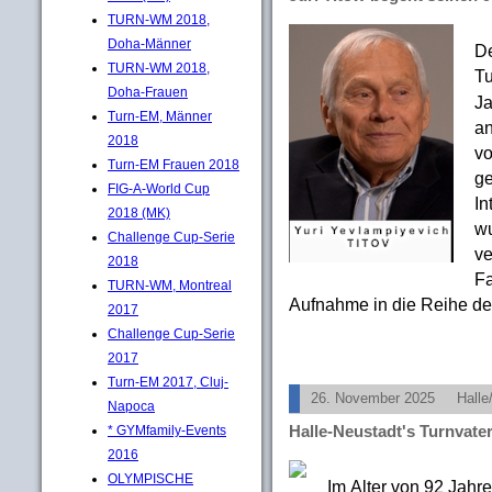
TURN-WM 2018,
Doha-Männer
De
TURN-WM 2018,
Tu
Doha-Frauen
Ja
Turn-EM, Männer
an
2018
vo
Turn-EM Frauen 2018
ge
FIG-A-World Cup
In
2018 (MK)
wu
Challenge Cup-Serie
ve
2018
Fa
TURN-WM, Montreal
Aufnahme in die Reihe der
2017
Challenge Cup-Serie
2017
Turn-EM 2017, Cluj-
26. November 2025
Halle
Napoca
Halle-Neustadt's Turnvate
* GYMfamily-Events
2016
OLYMPISCHE
Im Alter von 92 Jahre