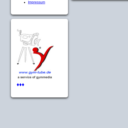
Impressum
♦♦♦