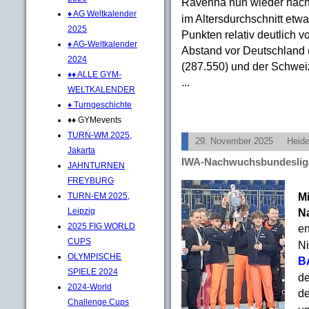
Ravenna nun wieder nach I
♦ AG Weltkalender
im Altersdurchschnitt etwa
2025
Punkten relativ deutlich v
♦ AG-Weltkalender
Abstand vor Deutschland (
2024
(287.550) und der Schwei
♦♦ ALLE GYM-
...
WELTKALENDER
♦ Turngeschichte
♦♦ GYMevents
TURN-WM 2025,
29. November 2025
Heid
Jakarta
IWA-Nachwuchsbundesliga
JAHNTURNEN
FREYBURG
Mi
TURN-EM 2025,
N
Leipzig
2025 FIG WORLD
en
CUPS
Ni
OLYMPISCHE
B
SPIELE 2024
de
2024-World
d
Challenge Cups