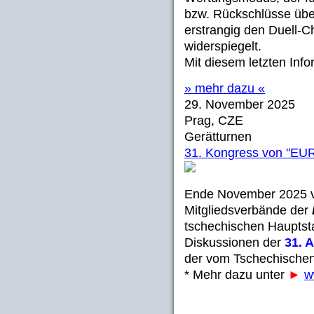
bzw. Rückschlüsse über
erstrangig den Duell-C
widerspiegelt.
Mit diesem letzten Inf
» mehr dazu «
29. November 2025
Prag, CZE
Gerätturnen
31. Kongress von "
Ende November 2025 v
Mitgliedsverbände der
tschechischen Hauptst
Diskussionen der
31. 
der vom Tschechischen
* Mehr dazu unter
►
w