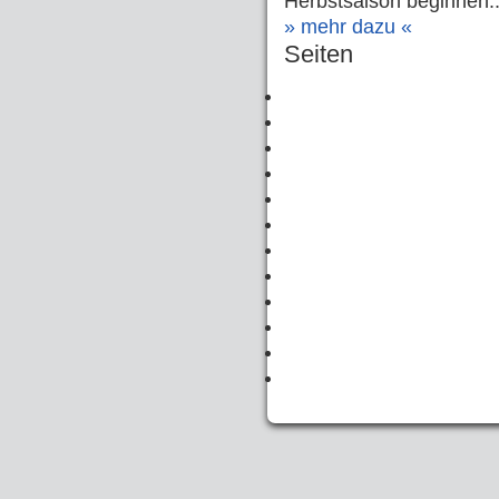
Herbstsaison beginnen..
» mehr dazu «
Seiten