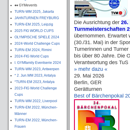
♦♦ GYMevents
TURN-WM 2025, Jakarta
JAHNTURNEN FREYBURG
Die Ausrichtung der
26.
TURN-EM 2025, Leipzig
Turnmeisterschaften 
2025 FIG WORLD CUPS
übernommen. Erwartet 
OLYMPISCHE SPIELE 2024
(30./31. Mai) in der Sp
2024-World Challenge Cups
Turnerinnen und Turner
TURN-EM 2024, Rimini
bis über 80 Jahre. Die O
2024-FIG World Cups
Verantwortung des TuS N
I. GYMfamily Eventserie 2024
» mehr dazu «
TURN-WM 2023, Antwerpen
29. Mai 2026
* 2. Jun.WM 2023, Antalya
Berlin, GER
*TURN-EM 2023, Antalya
2023-FIG World Challenge
Gerätturnen
Cups
Best of Bärchenpokal 2
TURN-WM 2022, Liverpool
TURN-EM 2022, München-
Männer
TURN-EM 2022, München-
Frauen