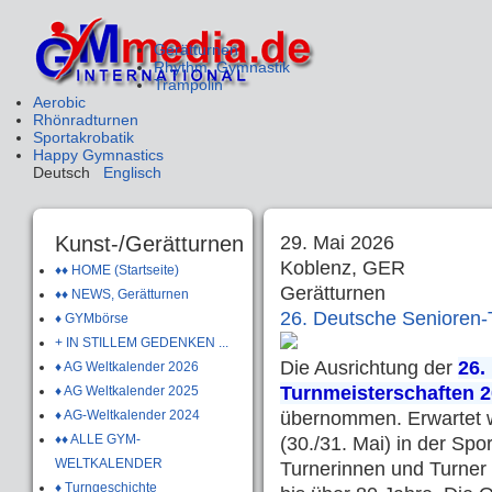
Gerätturnen
Rhythm. Gymnastik
Trampolin
Aerobic
Rhönradturnen
Sportakrobatik
Happy Gymnastics
Deutsch
Englisch
Kunst-/Gerätturnen
29. Mai 2026
Koblenz, GER
♦♦ HOME (Startseite)
Gerätturnen
♦♦ NEWS, Gerätturnen
26. Deutsche Senioren-
♦ GYMbörse
+ IN STILLEM GEDENKEN ...
Die Ausrichtung der
26.
♦ AG Weltkalender 2026
Turnmeisterschaften 
♦ AG Weltkalender 2025
♦ AG-Weltkalender 2024
übernommen. Erwartet 
♦♦ ALLE GYM-
(30./31. Mai) in der Sp
WELTKALENDER
Turnerinnen und Turner
♦ Turngeschichte