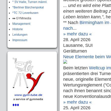
* SV Halle, Turnen männl.
... und es wird eine Pla
*Berliner Bärchenpokal
einen weiteren Beitrag 
*TC 72 Leverkusen
Leben leisten kann,"
, he
♦♦ GYMmedia
** Nach
Birmingham im 
Management
nach
...
Historie
» mehr dazu «
Leistungen
28. April 2026
Impressum
Lausanne, SUI
Gerätturnen
Neue Elemente beim Wel
Beim letzten
Weltcup im
präsentierten drei Turn
neue, originelle Elemen
Wertungsreglement ("Co
nach ihnen benannt sin
neue Konventionalausdr
» mehr dazu «
♦♦♦
25. April 2026