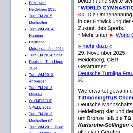
bekannt und stellte si
DJM (wbl.),
"
WORLD GYMNASTI
Heidelberg 2015
<<
Die Umbenennung ma
Turn-EM 2015,
in der Entwicklung der 
Montpellier
Zukunft des Sports.
Turn-WM 2014,
* Mehr unter
►
World
Nanning
Deutsche
» mehr dazu «
Meisterschaften 2014
29. November 2025
Turn-EM 2014, Sofia
Heidelberg, GER
Deutsche Turn-Ligen
Gerätturnen
2014
Deutsche Turnliga Fra
Turn-WM 2013,
Antwerpen
Turn-EM 2013,
Wie erwartet gewann 
Moskau
Tittmoning/TuS Chemn
OLYMPISCHE
Deutsche Mannschaftsm
SPIELE 2012
Heidelberg klar und de
Turn-EM 2012,
um Bronze ließ die
TG
Montpellier (M)
Karlsruhe-Söllingen
k
Turn-WM 2011, Tokio
allen vier Geräten.