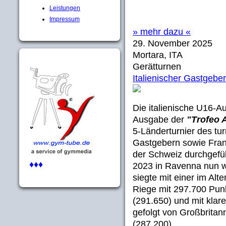
Leistungen
Impressum
» mehr dazu «
29. November 2025
Mortara, ITA
Gerätturnen
Italienischer Gastgebe
Die italienische U16-A
Ausgabe der
"Trofeo 
5-Länderturnier des t
Gastgebern sowie Fran
der Schweiz durchgefü
♦♦♦
2023 in Ravenna nun wi
siegte mit einer im Alt
Riege mit 297.700 Punk
(291.650) und mit klar
gefolgt von Großbritan
(287.200).