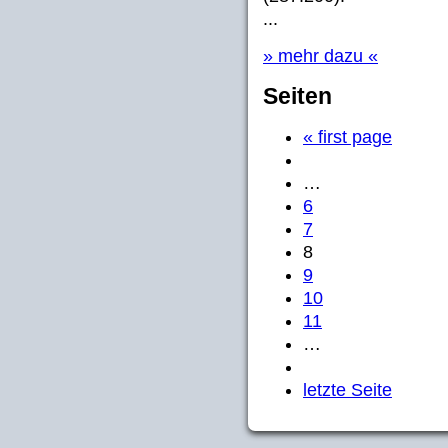
...
» mehr dazu «
Seiten
« first page
…
6
7
8
9
10
11
…
letzte Seite