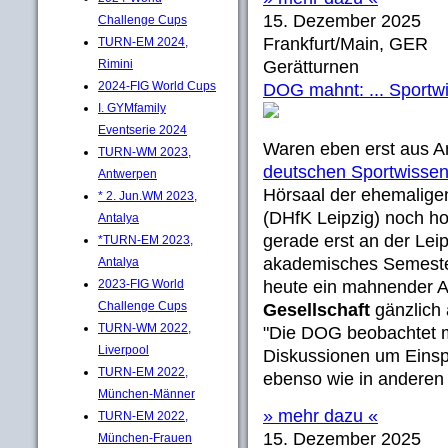
15. Dezember 2025
Challenge Cups
Frankfurt/Main, GER
TURN-EM 2024,
Rimini
Gerätturnen
2024-FIG World Cups
DOG mahnt: ... Sportwis
I. GYMfamily
Eventserie 2024
Waren eben erst aus A
TURN-WM 2023,
deutschen Sportwissen
Antwerpen
Hörsaal der ehemalige
* 2. Jun.WM 2023,
(DHfK Leipzig) noch h
Antalya
gerade erst an der Leip
*TURN-EM 2023,
akademisches Semester f
Antalya
2023-FIG World
heute ein mahnender A
Challenge Cups
Gesellschaft
gänzlich
TURN-WM 2022,
"Die DOG beobachtet mi
Liverpool
Diskussionen um Eins
TURN-EM 2022,
ebenso wie in anderen
München-Männer
» mehr dazu «
TURN-EM 2022,
15. Dezember 2025
München-Frauen