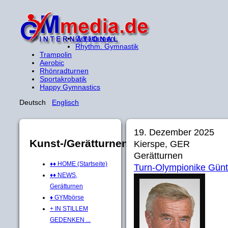
Gerätturnen
Rhythm. Gymnastik
Trampolin
Aerobic
Rhönradturnen
Sportakrobatik
Happy Gymnastics
Deutsch
Englisch
19. Dezember 2025
Kunst-/Gerätturnen
Kierspe, GER
Gerätturnen
♦♦ HOME (Startseite)
Turn-Olympionike Günt
♦♦ NEWS,
Gerätturnen
♦ GYMbörse
+ IN STILLEM
GEDENKEN ...