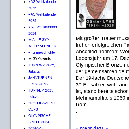
♦ AG Weltkalender
2026
♦ AG Weltkalender
2025
♦ AG-Weltkalender
2024
Mit großer Trauer mus
♦♦ ALLE GYM-
frühen erfolgreichen Pi
WELTKALENDER
Abschied nehmen: Weni
♦ Turngeschichte
Lebensjahr am 17. De
♦♦ GYMevents
Olympischer Bronzeme
TURN-WM 2025,
der gemeinsamen deuts
Jakarta
Der 19-fache Deutsche
JAHNTURNEN
39 Einsätzen wohl auc
FREYBURG
TURN-EM 2025,
ist, stand bereits sch
Leipzig
Mehrkampftitels 1960 
2025 FIG WORLD
Rom.
CUPS
.
OLYMPISCHE
...
SPIELE 2024
» mehr dazu «
2024-World