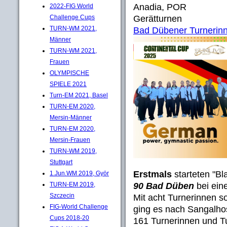
Anadia, POR
2022-FIG World
Challenge Cups
Gerätturnen
TURN-WM 2021,
Bad Dübener Turnerinn
Männer
TURN-WM 2021,
Frauen
OLYMPISCHE
SPIELE 2021
Turn-EM 2021, Basel
TURN-EM 2020,
Mersin-Männer
TURN-EM 2020,
Mersin-Frauen
TURN-WM 2019,
Stuttgart
Erstmals
starteten "B
1.Jun.WM 2019, Györ
TURN-EM 2019,
90 Bad Düben
bei ein
Szczecin
Mit acht Turnerinnen s
FIG-World Challenge
ging es nach Sangalhos
Cups 2018-20
161 Turnerinnen und T