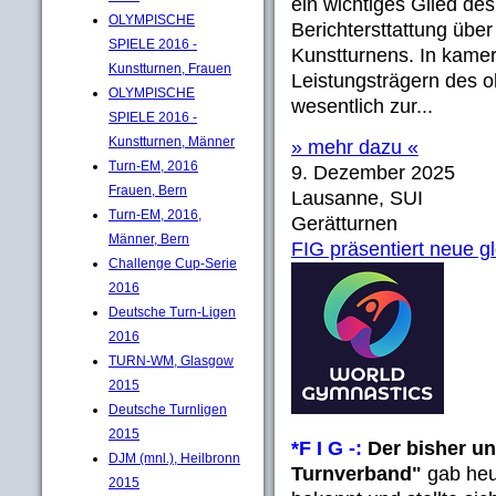
ein wichtiges Glied de
OLYMPISCHE
Berichtersttattung übe
SPIELE 2016 -
Kunstturnens. In kamer
Kunstturnen, Frauen
Leistungsträgern des o
OLYMPISCHE
wesentlich zur...
SPIELE 2016 -
Kunstturnen, Männer
» mehr dazu «
Turn-EM, 2016
9. Dezember 2025
Frauen, Bern
Lausanne, SUI
Turn-EM, 2016,
Gerätturnen
Männer, Bern
FIG präsentiert neue 
Challenge Cup-Serie
2016
Deutsche Turn-Ligen
2016
TURN-WM, Glasgow
2015
Deutsche Turnligen
2015
*F I G -:
Der bisher un
DJM (mnl.), Heilbronn
Turnverband"
gab heu
2015