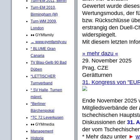
Turn-EM 2011, Berlin
Gewertet wurde dieses
Turn-EM 2010,
Wertungsmodus, der fü
Birmingham (M)
bzw. Rückschlüsse über
Turn-WM 2009,
erstrangig den Duell-C
London
widerspiegelt.
♦♦ GYMfamily
Mit diesem letzten Inf
→ www.gymfamily.eu
* BLUME Gran
» mehr dazu «
Canaria
29. November 2025
TV Blau-Gelb 90 Bad
Prag, CZE
Düben
Gerätturnen
*LETTISCHER
31. Kongress von "
Turnverband
* SV Halle, Turnen
männl.
Ende November 2025 v
*Berliner
Mitgliedsverbände der
Bärchenpokal
tschechischen Hauptst
*TC 72 Leverkusen
Diskussionen der
31. 
♦♦ GYMmedia
der vom Tschechischen
Management
* Mehr dazu unter
►
w
Historie