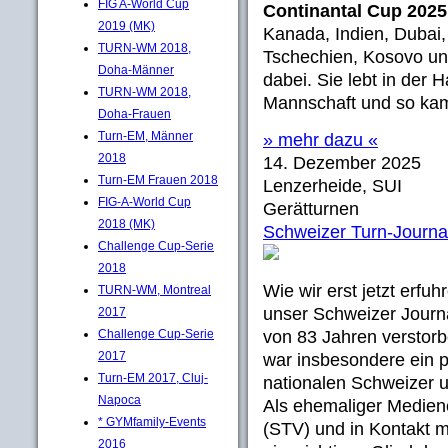
FIG A-World Cup
Continantal Cup 202
2019 (MK)
Kanada, Indien, Dubai,
TURN-WM 2018,
Tschechien, Kosovo un
Doha-Männer
dabei. Sie lebt in der 
TURN-WM 2018,
Mannschaft und so kam
Doha-Frauen
Turn-EM, Männer
» mehr dazu «
2018
14. Dezember 2025
Turn-EM Frauen 2018
Lenzerheide, SUI
FIG-A-World Cup
Gerätturnen
2018 (MK)
Schweizer Turn-Journal
Challenge Cup-Serie
2018
Wie wir erst jetzt erfu
TURN-WM, Montreal
unser Schweizer Journ
2017
Challenge Cup-Serie
von 83 Jahren verstorbe
2017
war insbesondere ein 
Turn-EM 2017, Cluj-
nationalen Schweizer u
Napoca
Als ehemaliger Medien
* GYMfamily-Events
(STV) und in Kontakt m
2016