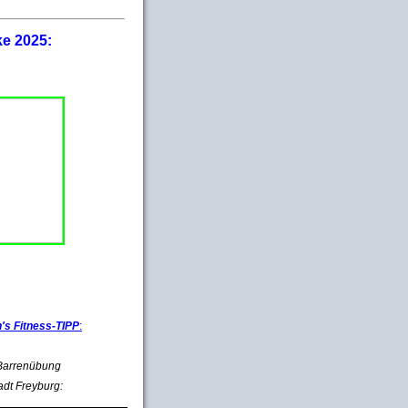
ke 2025:
s Fitness-TIPP
:
e Barrenübung
adt Freyburg: