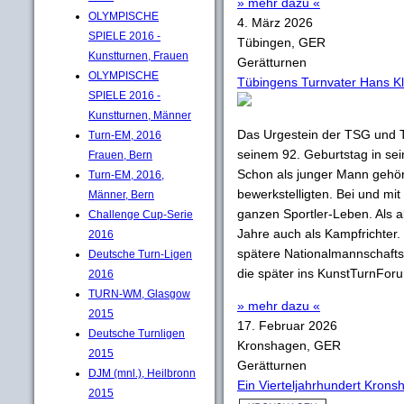
» mehr dazu «
OLYMPISCHE
4. März 2026
SPIELE 2016 -
Tübingen, GER
Kunstturnen, Frauen
Gerätturnen
OLYMPISCHE
Tübingens Turnvater Hans Kle
SPIELE 2016 -
Kunstturnen, Männer
Das Urgestein der TSG und 
Turn-EM, 2016
seinem 92. Geburtstag in sei
Frauen, Bern
Schon als junger Mann gehör
Turn-EM, 2016,
bewerkstelligten. Bei und mit
Männer, Bern
ganzen Sportler-Leben. Als akt
Challenge Cup-Serie
Jahre auch als Kampfrichter. 
2016
spätere Nationalmannschafts
Deutsche Turn-Ligen
die später ins KunstTurnForu
2016
TURN-WM, Glasgow
» mehr dazu «
2015
17. Februar 2026
Deutsche Turnligen
Kronshagen, GER
2015
Gerätturnen
DJM (mnl.), Heilbronn
Ein Vierteljahrhundert Kro
2015