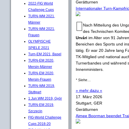
Gerätturnen
2022-FIG World
Internationaler Turn-Kampfri
Challenge Cups
TURN-WM 2021,
Männer
Nach Mitteilung des Unga
TURN-WM 2021,
des Technischen Komite
Frauen
Urvári
im Alter von 91 Jahren
OLYMPISCHE
Bereichen des Sports und in
SPIELE 2021
tätig. Er war 20 Jahre lang
Turn-EM 2021, Basel
TK-Mitglied und national au
TURN-EM 2020,
Turnerbandes und während s
Mersin-Männer
Innenministers.
TURN-EM 2020,
Mersin-Frauen
...
* Siehe
TURN-WM 2019,
» mehr dazu «
Stuttgart
17. März 2026
1.Jun.WM 2019, Györ
Stuttgart, GER
TURN-EM 2019,
Gerätturnen
Szczecin
Aimee Boorman beendet Traine
FIG-World Challenge
Cups 2018-20