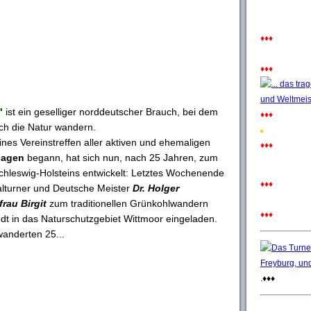
♦♦♦
♦♦♦
"
ist ein geselliger norddeutscher Brauch, bei dem
♦♦♦
ch die Natur wandern.
ines Vereinstreffen aller aktiven und ehemaligen
♦♦♦
hagen
begann, hat sich nun, nach 25 Jahren, zum
Schleswig-Holsteins entwickelt: Letztes Wochenende
♦♦♦
alturner und Deutsche Meister
Dr. Holger
rau Birgit
zum traditionellen Grünkohlwandern
♦♦♦
dt in das Naturschutzgebiet Wittmoor eingeladen.
wanderten 25...
.♦♦♦