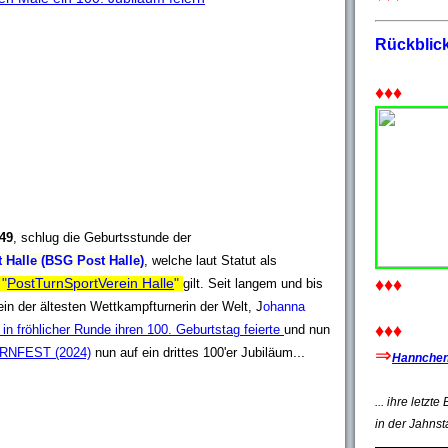
Rückblic
♦♦♦
949
, schlug die Geburtsstunde der
 Halle (BSG Post Halle)
, welche laut Statut als
"
PostTurnSportVerein Halle
"
♦♦♦
gilt. Seit langem und bis
ein der ältesten Wettkampfturnerin der Welt, J
ohanna
♦♦♦
n fröhlicher Runde ihren 100. Geburtstag feierte
und nun
...
⇒
RNFEST (2024)
nun auf ein drittes 100'er Jubiläum
Hannchen'
... ihre letzt
in der Jahnst