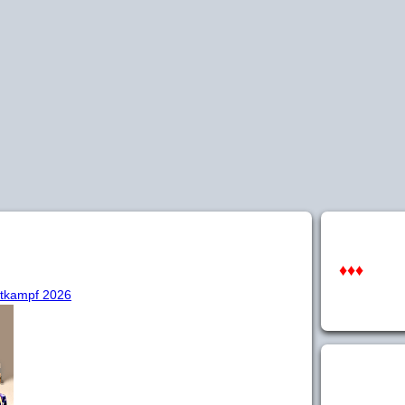
♦♦♦
ttkampf 2026