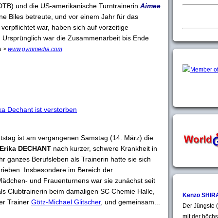
DTB) und die US-amerikanische Turntrainerin
Aimee
e Biles betreute, und vor einem Jahr für das
verpflichtet war, haben sich auf vorzeitige
. Ursprünglich war die Zusammenarbeit bis Ende
u >
www.gymmedia.com
ka Dechant ist verstorben
rtstag ist am vergangenen Samstag (14. März) die
Erika DECHANT
nach kurzer, schwere Krankheit in
hr ganzes Berufsleben als Trainerin hatte sie sich
hrieben. Insbesondere im Bereich der
ädchen- und Frauenturnens war sie zunächst seit
als Clubtrainerin beim damaligen SC Chemie Halle,
Kenzo SHIR
ner Trainer
Götz-Michael Glitscher
, und gemeinsam...
Der Jüngste (
mit der höchs