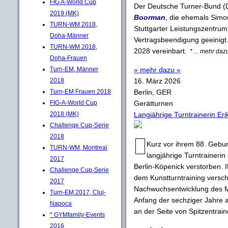
FIG A-World Cup
Der Deutsche Turner-Bund (
2019 (MK)
Boorman
, die ehemals Simon
TURN-WM 2018,
Stuttgarter Leistungszentrum 
Doha-Männer
Vertragsbeendigung geeinigt
TURN-WM 2018,
2028 vereinbart.
* ... mehr daz
Doha-Frauen
Turn-EM, Männer
» mehr dazu «
2018
16. März 2026
Turn-EM Frauen 2018
Berlin, GER
FIG-A-World Cup
Gerätturnen
2018 (MK)
Langjährige Turntrainerin Eri
Challenge Cup-Serie
2018
Kurz vor ihrem 88. Gebu
TURN-WM, Montreal
langjährige Turntrainerin
2017
Berlin-Köpenick verstorben. I
Challenge Cup-Serie
dem Kunstturntraining versc
2017
Nachwuchsentwicklung des M
Turn-EM 2017, Cluj-
Anfang der sechziger Jahre 
Napoca
an der Seite von Spitzentrai
* GYMfamily-Events
2016