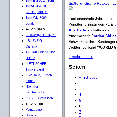
Turn-EM 2011, Berlin
Späte juristische Reaktion au
Turn-EM 2010,
Birmingham (M)
Turn-WM 2009,
Fast eineinhalb Jahre nach d
London
Kunstturnerinnen von Paris
b
♦♦ GYMfamily
Ana Barbosu
hatte es auf G
→ www.gymfamily.eu
Amerikanerin
Jordan Chiles
* BLUME Gran
Schweizerischen Bundesgeri
Canaria
Weltturnverband
"WORLD G
TV Blau-Gelb 90 Bad
» mehr dazu «
Düben
*LETTISCHER
Seiten
Turnverband
* SV Halle, Turnen
« first page
männl.
*Berliner
…
Bärchenpokal
4
*TC 72 Leverkusen
5
♦♦ GYMmedia
6
Management
7
Historie