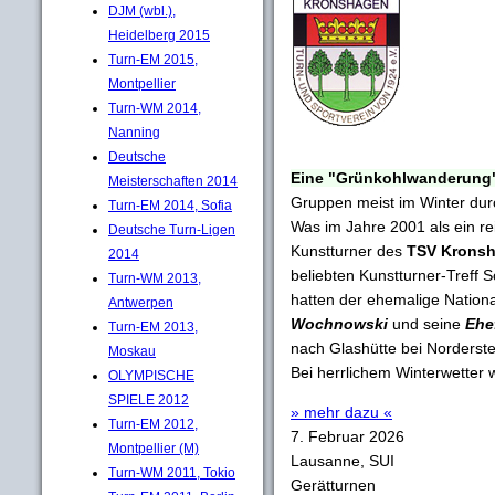
DJM (wbl.),
Heidelberg 2015
Turn-EM 2015,
Montpellier
Turn-WM 2014,
Nanning
Deutsche
Eine "Grünkohlwanderung
Meisterschaften 2014
Gruppen meist im Winter dur
Turn-EM 2014, Sofia
Was im Jahre 2001 als ein re
Deutsche Turn-Ligen
Kunstturner des
TSV Krons
2014
beliebten Kunstturner-Treff 
Turn-WM 2013,
hatten der ehemalige Nation
Antwerpen
Wochnowski
und seine
Ehef
Turn-EM 2013,
nach Glashütte bei Norderste
Moskau
Bei herrlichem Winterwetter 
OLYMPISCHE
SPIELE 2012
» mehr dazu «
Turn-EM 2012,
7. Februar 2026
Montpellier (M)
Lausanne, SUI
Turn-WM 2011, Tokio
Gerätturnen