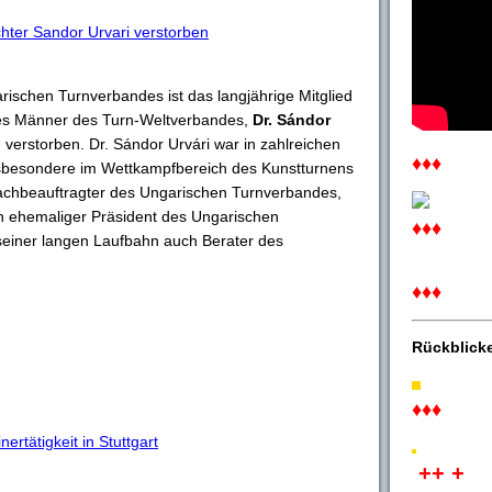
chter Sandor Urvari verstorben
rischen Turnverbandes ist das langjährige Mitglied
es Männer des Turn-Weltverbandes,
Dr. Sándor
 verstorben. Dr. Sándor Urvári war in zahlreichen
♦♦♦
sbesondere im Wettkampfbereich des Kunstturnens
 Fachbeauftragter des Ungarischen Turnverbandes,
ch ehemaliger Präsident des Ungarischen
♦♦♦
einer langen Laufbahn auch Berater des
♦♦♦
Rückblick
♦♦♦
rtätigkeit in Stuttgart
++ +