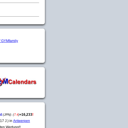
AI
=
16,233
!
(JPN):
(
7.4
)
17 J.) in
Antwerpen
ten Wertung!!