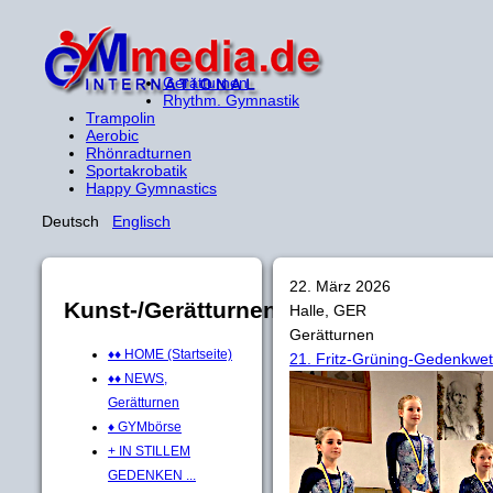
Gerätturnen
Rhythm. Gymnastik
Trampolin
Aerobic
Rhönradturnen
Sportakrobatik
Happy Gymnastics
Deutsch
Englisch
22. März 2026
Kunst-/Gerätturnen
Halle, GER
Gerätturnen
♦♦ HOME (Startseite)
21. Fritz-Grüning-Gedenkwe
♦♦ NEWS,
Gerätturnen
♦ GYMbörse
+ IN STILLEM
GEDENKEN ...