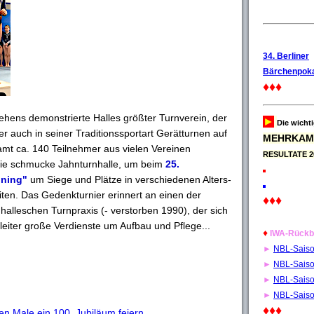
34. Berliner
Bärchenpoka
♦♦♦
ehens demonstrierte Halles größter Turnverein, der
►
Die wicht
er auch in seiner Traditionssportart Gerätturnen auf
MEHRKAM
samt ca. 140 Teilnehmer aus vielen Vereinen
RESULTATE 2
ie schmucke Jahnturnhalle, um beim
25.
üning"
um Siege und Plätze in verschiedenen Alters-
iten. Das Gedenkturnier erinnert an einen der
♦♦♦
halleschen Turnpraxis (- verstorben 1990), der sich
sleiter große Verdienste um Aufbau und Pflege...
♦
IWA-Rückb
►
NBL-Sais
►
NBL-Sais
►
NBL-Sais
►
NBL-Sais
♦♦♦
en Male ein 100. Jubiläum feiern