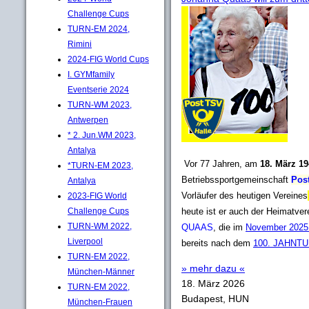
Challenge Cups
TURN-EM 2024,
Rimini
2024-FIG World Cups
I. GYMfamily
Eventserie 2024
TURN-WM 2023,
Antwerpen
* 2. Jun.WM 2023,
Antalya
Vor 77 Jahren, am
18. März 1
*TURN-EM 2023,
Betriebssportgemeinschaft
Post
Antalya
Vorläufer des heutigen Vereines
2023-FIG World
Challenge Cups
heute ist er auch der Heimatver
TURN-WM 2022,
QUAAS
, die im
November 2025 i
Liverpool
bereits nach dem
100. JAHNTU
TURN-EM 2022,
» mehr dazu «
München-Männer
18. März 2026
TURN-EM 2022,
Budapest, HUN
München-Frauen